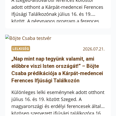
A szeged-alsóvárosi ferences kolostor
adott otthont a Kárpát-medencei Ferences
Ifjúsági Találkozónak július 16. és 19.
között. A négynapos program a ferences
jubileumokhoz kapcsolódva hívta
közösségbe a fiatalokat, hogy együtt
keressék Isten akaratát, mélyítsék hitüket,
és megtapasztalják a testvéri közösség
LELKISÉG
2026.07.21.
örömét. Július 17-én pénteken a
„Nap mint nap tegyünk valamit, ami
résztvevők Holló András kerekesszékes
előbbre viszi Isten országát!” – Böjte
tánctanár őszinte tanúságtételét
Csaba prédikációja a Kárpát-medencei
hallgathatták meg, amelyet most […]
Ferences Ifjúsági Találkozón
Különleges lelki eseménynek adott otthont
július 16. és 19. között Szeged. A
magyarországi és erdélyi ferencesek által
közösen szervezett ifjúsági találkozóra 16