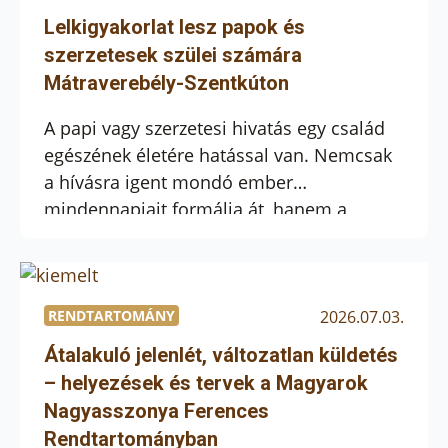
nehézségei személyes és közösségi
Lelkigyakorlat lesz papok és
próbatételek: a rejtettség aszketikus terhe,
szerzetesek szülei számára
[…]
Mátraverebély-Szentkúton
A papi vagy szerzetesi hivatás egy család
egészének életére hatással van. Nemcsak
a hívásra igent mondó ember
mindennapjait formálja át, hanem a
szülőkét, testvérekét vagy akár a tágabb
rokonságét is. A szülők számára kiemelten
fontos, hogy lelki támogatást kapjanak,
segítséget találjanak gyermekük
RENDTARTOMÁNY
2026.07.03.
hivatásának megértésében és
Átalakuló jelenlét, változatlan küldetés
megélésében. Ezt a célt szolgálja a
– helyezések és tervek a Magyarok
Mátraverebély-Szentkút Nemzeti Kegyhely
Nagyasszonya Ferences
által […]
Rendtartományban