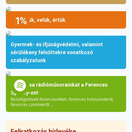
1%
Mellettük, velük, értük
Gyermek- és ifjúságvédelmi, valamint
sérülékeny felnőttekre vonatkozó
szabályzatunk
Hallgassa rádióműsorainkat a Ferences
Spotify-on!
Beszélgetések ferencesekkel, ferences helyszínekről,
ferences szentekről...
Feliratkozás hírlevélre