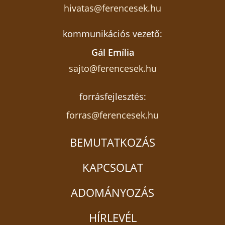
hivatas@ferencesek.hu
kommunikációs vezető:
Gál Emília
sajto@ferencesek.hu
forrásfejlesztés:
forras@ferencesek.hu
BEMUTATKOZÁS
KAPCSOLAT
ADOMÁNYOZÁS
HÍRLEVÉL