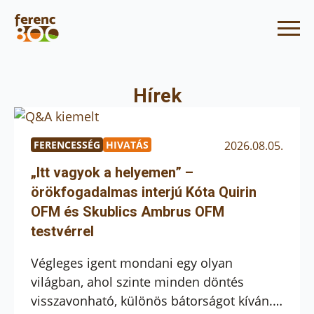
Hírek
FERENCESSÉG
HIVATÁS
2026.08.05.
„Itt vagyok a helyemen” –
örökfogadalmas interjú Kóta Quirin
OFM és Skublics Ambrus OFM
testvérrel
Végleges igent mondani egy olyan
világban, ahol szinte minden döntés
visszavonható, különös bátorságot kíván.