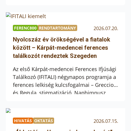
és 35 év közötti fiatalok érkeztek a
„napfény városába”. A négynapos program
a ferences jubileumokhoz kapcsolódva
hívta közösségbe a fiatalokat, hogy együtt
FERENC800
RENDTARTOMÁNY
2026.07.20.
keressék Isten akaratát, mélyítsék hitüket,
Nyolcszáz év örökségével a fiatalok
és megtapasztalják a testvéri közösség
között – Kárpát-medencei ferences
örömét. […]
találkozót rendeztek Szegeden
Az első Kárpát-medencei Ferences Ifjúsági
Találkozó (IFITALI) négynapos programja a
ferences lelkiség kulcsfogalmai – Greccio
és Regula, stigmatizáció, Naphimnusz,
tranzitus – köré épült. A sűrű és változatos
program a lelkiség, a művészet és a sport
mentén szerveződött. A Magyar Kurír
HIVATÁS
OKTATÁS
2026.07.15.
beszámolóját olvashatjátok, akik július 17-