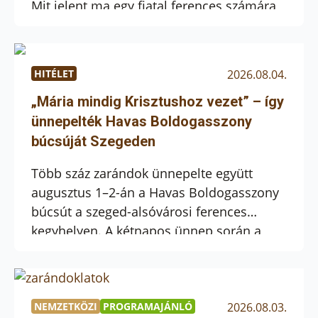
Mit jelent ma egy fiatal ferences számára
az örökfogadalom? Hogyan lesz egy
kezdeti hívásból életre szóló
elköteleződés? Mit jelent egy olyan
HITÉLET
2026.08.04.
közösséghez tartozni, amelyet nem
elsősorban a közös feladatok, hanem
„Mária mindig Krisztushoz vezet” – így
ugyanannak az isteni meghívásnak a
ünnepelték Havas Boldogasszony
keresése tart össze? Kóta Quirin és […]
búcsúját Szegeden
Több száz zarándok ünnepelte együtt
augusztus 1–2-án a Havas Boldogasszony
búcsút a szeged-alsóvárosi ferences
kegyhelyen. A kétnapos ünnep során a
hívek gazdag lelki programokba
kapcsolódhattak be: szentmisék, keresztút,
szentségimádás, virrasztás, körmenet és
folyamatos gyónási lehetőség várta őket,
NEMZETKÖZI
PROGRAMAJÁNLÓ
2026.08.03.