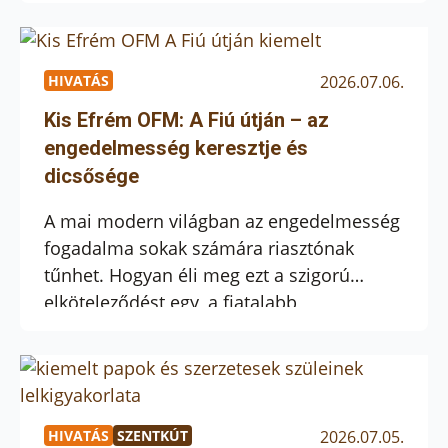
következményeit. Miközben a zarándokok
egyelőre nem térhetnek vissza a
megszokott útvonalakra, a helyiek a
megmaradásért küzdenek. Interjúnkban
HIVATÁS
2026.07.06.
arról beszélgettünk, hogyan látják a
Kis Efrém OFM: A Fiú útján – az
helyzetet azok, akik rendszeres
engedelmesség keresztje és
kapcsolatban állnak a szentföldi
dicsősége
keresztény családokkal, és miért fontos,
hogy […]
A mai modern világban az engedelmesség
fogadalma sokak számára riasztónak
tűnhet. Hogyan éli meg ezt a szigorú
elköteleződést egy, a fiatalabb
nemzedékhez tartozó szerzetes? Kis Efrém
OFM írásából kiderül, hogy az önkéntes
lemondás nem béklyó, hanem a valódi
belső szabadság kulcsa. Az
engedelmesség nehézségei A fogadalmak
HIVATÁS
SZENTKÚT
2026.07.05.