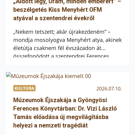
én, pénteken látogattak el hozzánk a
„Áldott légy, Uram, minden emberért” –
szeged-alsóvárosi ferences kolostorban
beszélgetés Kiss Menyhért OFM
szervezett találkozóra. […]
atyával a szentendrei évekről
„Nekem tetszett; akár újrakezdeném” –
mondja mosolyogva Menyhért atya, akinek
életútja csaknem fél évszázadon át
összefonódott a szentendrei Ferences
Gimnázium történetével. Az iskola 75.
évfordulója apropóján a kezdetekről, a
legendás „tanhév” világáról, a ferences
nevelés időtálló értékeiről és azokról a
KULTÚRA
2026.07.10.
diákokról beszélgettünk, akiktől – saját
Múzeumok Éjszakája a Gyöngyösi
bevallása szerint – legalább annyit tanult,
Ferences Könyvtárban: Dr. Vizi László
mint amennyit ő tanított […]
Tamás előadása új megvilágításba
helyezi a nemzeti tragédiát