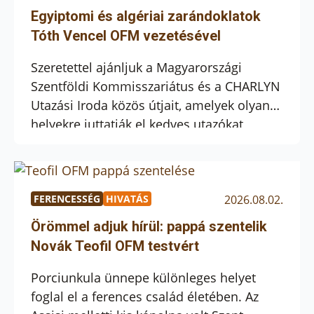
miközben a közösség imádkozott a
Egyiptomi és algériai zarándoklatok
családokért, a hivatásokért, a betegekért
Tóth Vencel OFM vezetésével
és Bálint Sándor boldoggá avatásáért. Az
ünnepen külön […]
Szeretettel ajánljuk a Magyarországi
Szentföldi Kommisszariátus és a CHARLYN
Utazási Iroda közös útjait, amelyek olyan
helyekre juttatják el kedves utazókat,
amelyek a kereszténység legősibb és
bibliai gyökereihez vezetnek. Ezek a
zarándoklatok lehetőséget adnak arra,
hogy a hit és a történelem találkozásának
FERENCESSÉG
HIVATÁS
2026.08.02.
szent helyszínein töltekezzünk. Járjuk be
Örömmel adjuk hírül: pappá szentelik
együtt a Szent Család egyiptomi
Novák Teofil OFM testvért
menedékének évezredes emlékhelyeit,
vagy […]
Porciunkula ünnepe különleges helyet
foglal el a ferences család életében. Az