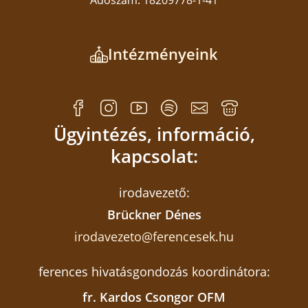
Adószám: 18209778-1-41
Intézményeink
Ügyintézés, információ,
kapcsolat:
irodavezető:
Brückner Dénes
irodavezeto@ferencesek.hu
ferences hivatásgondozás koordinátora:
fr. Kardos Csongor OFM