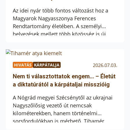
Az idei nyár több fontos változást hoz a
Magyarok Nagyasszonya Ferences
Rendtartomány életében. A személyi
helyezések mellett több közösség is új
formát ölt, miközben a ferencesek arra
keresik a választ, hogyan tudnak a mai
körülmények között a leghitelesebben
jelen lenni a rájuk bízott helyeken. A
HIVATÁS
KÁRPÁTALJA
2026.07.03.
legtöbb figyelmet talán Gyöngyös kapta. A
Nem ti választottatok engem… – Életút
városban augusztustól nem működik […]
a diktatúrától a kárpátaljai misszióig
A Nógrád megyei Szécsénytől az ukrajnai
Nagyszőlősig vezető út nemcsak
kilométerekben, hanem történelmi
sorsfordulókban is mérhető. Tihamér
atyával hitről, hivatásról és a Gondviselés