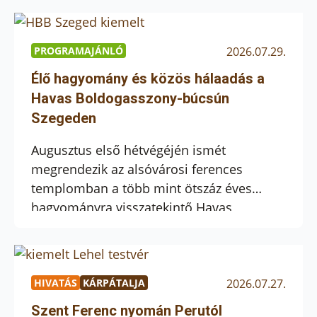
Naphimnusz, amelyet mintegy lelki
végrendeletként hagyott ránk. Egy
rendkívüli élet tapasztalata és Istennel
PROGRAMAJÁNLÓ
2026.07.29.
való mély kapcsolata érlelődött ebben az
Élő hagyomány és közös hálaadás a
énekben. Amikor Szent Ferenc megírta a
Havas Boldogasszony-búcsún
[…]
Szegeden
Augusztus első hétvégéjén ismét
megrendezik az alsóvárosi ferences
templomban a több mint ötszáz éves
hagyományra visszatekintő Havas
Boldogasszony-búcsút. Az augusztus 1–2-i
ünnep évszázadok óta a Szűzanya
közbenjárásába ajánlja a híveket, és
egyben alkalom arra is, hogy közösen
HIVATÁS
KÁRPÁTALJA
2026.07.27.
imádkozzunk családjainkért,
Szent Ferenc nyomán Perutól