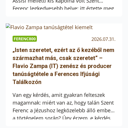
Assisi melletti kis kápolna volt Szent
Ferenc legkedvesebb helye: itt értette meg
hivatását, itt alapította meg a Kisebb
Testvérek Rendjét, és itt bontakozott ki az
a közösség, amely ma is az evangélium
örömteli megélésére hívja a világot.
FERENC800
2026.07.31.
Ahogyan egykor a Porciunkulából új
„Isten szeretet, ezért az ő kezéből nem
hivatások és […]
származhat más, csak szeretet” –
Flavio Zampa (IT) zenész és producer
tanúságtétele a Ferences Ifjúsági
Találkozón
Van egy kérdés, amit gyakran felteszek
magamnak: miért van az, hogy talán Szent
Ferenc a Jézushoz legközelebb álló ember
a történelem során? Úgy érzem, e kérdés
megválaszolásának egyik kulcsa a