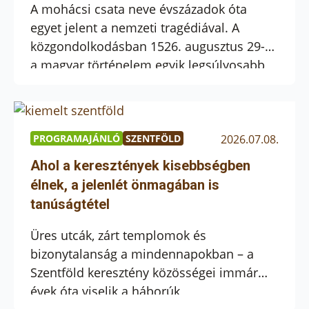
A mohácsi csata neve évszázadok óta
egyet jelent a nemzeti tragédiával. A
közgondolkodásban 1526. augusztus 29-e
a magyar történelem egyik legsúlyosabb
vereségének jelképe, amely hosszú időre
meghatározta az ország sorsát. Dr. Vizi
László Tamás történész tartott előadást a
Gyöngyösi Ferences Könyvtárban a
PROGRAMAJÁNLÓ
SZENTFÖLD
2026.07.08.
Múzeumok Éjszakája programsorozat
Ahol a keresztények kisebbségben
keretében. Előadásában arra hívta fel a
élnek, a jelenlét önmagában is
figyelmet, hogy Mohácsot nem […]
tanúságtétel
Üres utcák, zárt templomok és
bizonytalanság a mindennapokban – a
Szentföld keresztény közösségei immár
évek óta viselik a háborúk