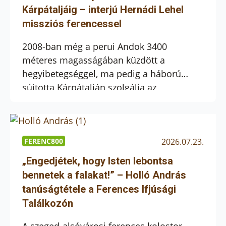
hivatásainkért, betegeinkért és egész
Kárpátaljáig – interjú Hernádi Lehel
közösségünkért. A búcsú augusztus 1-jén,
missziós ferencessel
szombaton Bálint Sándor szülőházánál
kezdődik 13:45 órakor, […]
2008-ban még a perui Andok 3400
méteres magasságában küzdött a
hegyibetegséggel, ma pedig a háború
sújtotta Kárpátalján szolgálja az
embereket Hernádi Lehel atya. Rendtársa,
Varga Kamill OFM Peruról, Szent Ferenc
örökségéről, a háború árnyékában végzett
lelkipásztori munkáról és a néphez való
FERENC800
2026.07.23.
közelség fontosságáról kérdezte az Új
„Engedjétek, hogy Isten lebontsa
Város Online-on közölt interjúban. „Amiről
bennetek a falakat!” – Holló András
lemondunk, azt a Jóisten valamilyen […]
tanúságtétele a Ferences Ifjúsági
Találkozón