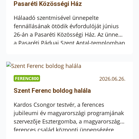
mögött rejlő gondolatokba és
Pasaréti Közösségi Ház
történetekbe. […]
Hálaadó szentmisével ünnepelte
fennállásának ötödik évfordulóját június
26-án a Pasaréti Közösségi Ház. Az ünnep
a Pasaréti Páduai Szent Antal-templomban
kezdődött, ahol Kálmán Peregrin OFM atya
mutatott be szentmisét, majd az ünneplés
agapéval folytatódott a közösségi házban.
Prédikációjában Peregrin atya a templom
FERENC800
2026.06.26.
és a közösségi ház kapcsolatáról
Szent Ferenc boldog halála
elmélkedett. Felidézte, hogy a közösségi
ház kertjének egy pontjáról […]
Kardos Csongor testvér, a ferences
jubileumi év magyarországi programjának
szervezője Esztergomba, a magyarországi
ferences család központi ünnepségére
invitál bennünket, hogy a halál titka, Szent