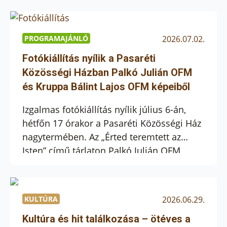
formáló erejéről beszélgettünk. Bobay
Orsolya interjúja. A diktatúra árnyékában,
hitben felnőve. Tihamér atya a
PROGRAMAJÁNLÓ
2026.07.02.
legkeményebb diktatúra éveiben volt
Fotókiállítás nyílik a Pasaréti
gyermek. Hogyan határozta meg
Közösségi Házban Palkó Julián OFM
gyerekkorát a kor politikai légköre és a
és Kruppa Bálint Lajos OFM képeiből
családja keresztény értékrendje? […]
Izgalmas fotókiállítás nyílik július 6-án,
hétfőn 17 órakor a Pasaréti Közösségi Ház
nagytermében. Az „Érted teremtett az
Isten” című tárlaton Palkó Julián OFM
természetfotói lesznek láthatók, melyeket
Kruppa Bálint Lajos OFM „12 prelűd” című
fotósorozata egészít majd ki. A megnyitón
KULTÚRA
2026.06.29.
mindkét alkotó személyesen mutatja be
munkáit, betekintést engedve a képek
Kultúra és hit találkozása – ötéves a