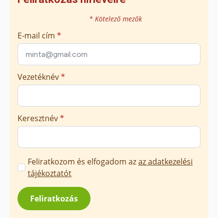
* Kötelező mezők
E-mail cím
*
Vezetéknév
*
Keresztnév
*
Marketing
Feliratkozom és elfogadom az
az adatkezelési
üzenetek
tájékoztatót
jóváhagyása
*
Feliratkozás