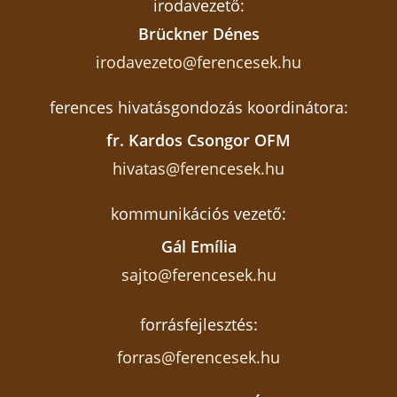
irodavezető:
Brückner Dénes
irodavezeto@ferencesek.hu
ferences hivatásgondozás koordinátora:
fr. Kardos Csongor OFM
hivatas@ferencesek.hu
kommunikációs vezető:
Gál Emília
sajto@ferencesek.hu
forrásfejlesztés:
forras@ferencesek.hu