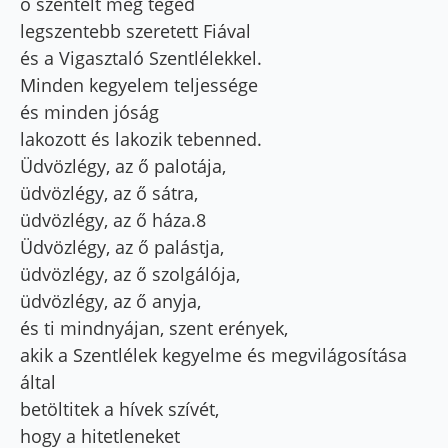
ő szentelt meg téged
legszentebb szeretett Fiával
és a Vigasztaló Szentlélekkel.
Minden kegyelem teljessége
és minden jóság
lakozott és lakozik tebenned.
Üdvözlégy, az ő palotája,
üdvözlégy, az ő sátra,
üdvözlégy, az ő háza.8
Üdvözlégy, az ő palástja,
üdvözlégy, az ő szolgálója,
üdvözlégy, az ő anyja,
és ti mindnyájan, szent erények,
akik a Szentlélek kegyelme és megvilágosítása
által
betöltitek a hívek szívét,
hogy a hitetleneket