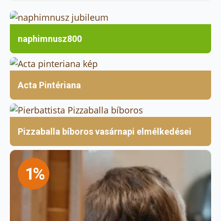
naphimnusz800
Acta Pintériana
Pizzaballa bíboros vasárnapi elmélkedései
1%