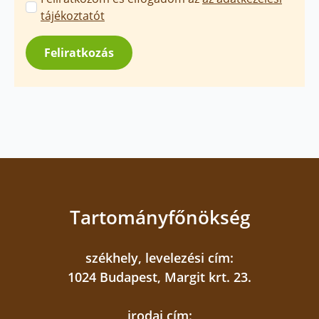
üzenetek
tájékoztatót
jóváhagyása
*
Feliratkozás
Tartományfőnökség
székhely, levelezési cím:
1024 Budapest, Margit krt. 23.
irodai cím: