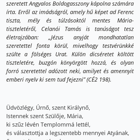
szeretett Angyalos Boldogasszony kápolna számára
írta. Erről az imádságról, amely hű képet ad Ferenc
tiszta, mély és túlzásoktól mentes Mária-
tiszteletéről, Celanói Tamás is tanúságot tesz
életrajzában: „Jézus anyját mondhatatlan
szeretettel fonta körül, mivelhogy testvérünkké
szülte a fölséges Urat. Külön dicséretet költött
tiszteletére, buzgón könyörgött hozzá, és olyan
forró szeretettel adózott neki, amilyet és amennyit
emberi nyelv ki sem tud fejezni” (CÉ2 198).
Üdvözlégy, Úrnő, szent Királynő,
Istennek szent Szülője, Mária,
ki szűz lévén Templommá lettél,
és választottja a legszentebb mennyei Atyának,