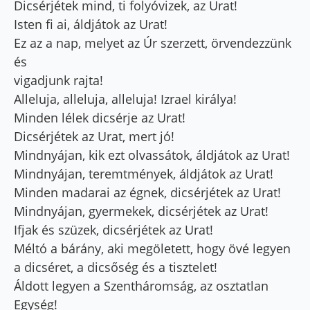
Dicsérjétek mind, ti folyóvizek, az Urat!
Isten fi ai, áldjátok az Urat!
Ez az a nap, melyet az Úr szerzett, örvendezzünk
és
vigadjunk rajta!
Alleluja, alleluja, alleluja! Izrael királya!
Minden lélek dicsérje az Urat!
Dicsérjétek az Urat, mert jó!
Mindnyájan, kik ezt olvassátok, áldjátok az Urat!
Mindnyájan, teremtmények, áldjátok az Urat!
Minden madarai az égnek, dicsérjétek az Urat!
Mindnyájan, gyermekek, dicsérjétek az Urat!
Ifjak és szüzek, dicsérjétek az Urat!
Méltó a bárány, aki megöletett, hogy övé legyen
a dicséret, a dicsőség és a tisztelet!
Áldott legyen a Szentháromság, az osztatlan
Egység!