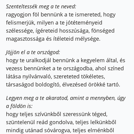
Szenteltessék meg a te neved:
ragyogjon föl bennünk a te ismereted, hogy
felismerjük, milyen a te jótéteményeid
szélessége, ígéreteid hosszúsága, fönséged
magasztossága és ítéleteid mélysége.
Jöjjön el a te országod:
hogy te uralkodjál bennünk a kegyelem által, és
vezess bennünket a te országodba, ahol színed
látása nyilvánvaló, szereteted tökéletes,
társaságod boldogító, élvezésed örökké tartó.
Legyen meg a te akaratod, amint a mennyben, úgy
a földön is:
hogy teljes szívünkből szeressünk téged,
szüntelenül reád gondolva, teljes lelkünkből
mindig utánad sóvárogva, teljes elménkből