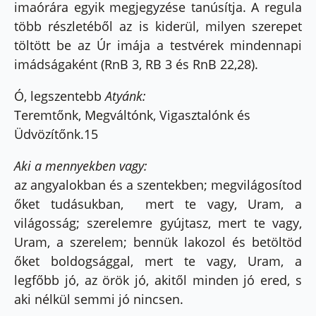
imaórára egyik megjegyzése tanúsítja. A regula
több részletéből az is kiderül, milyen szerepet
töltött be az Úr imája a testvérek mindennapi
imádságaként (RnB 3, RB 3 és RnB 22,28).
Ó, legszentebb
Atyánk:
Teremtőnk, Megváltónk, Vigasztalónk és
Üdvözítőnk.15
Aki a mennyekben vagy:
az angyalokban és a szentekben; megvilágosítod
őket tudásukban, mert te vagy, Uram, a
világosság; szerelemre gyújtasz, mert te vagy,
Uram, a szerelem; bennük lakozol és betöltöd
őket boldogsággal, mert te vagy, Uram, a
legfőbb jó, az örök jó, akitől minden jó ered, s
aki nélkül semmi jó nincsen.