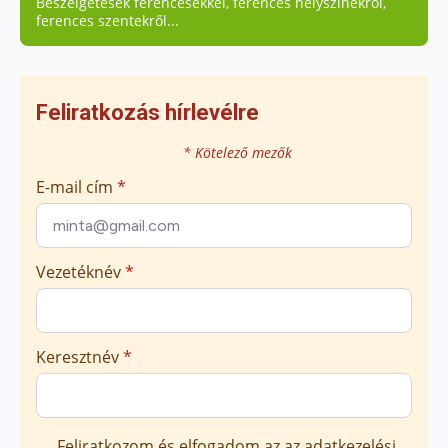
Beszélgetések ferencesekkel, ferences helyszínekről,
ferences szentekről...
Feliratkozás hírlevélre
* Kötelező mezők
E-mail cím
*
Vezetéknév
*
Keresztnév
*
Marketing
Feliratkozom és elfogadom az
az adatkezelési