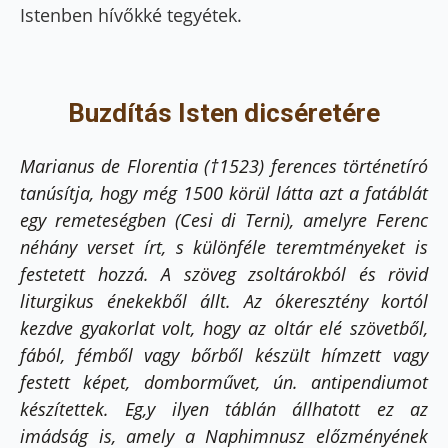
Istenben hívőkké tegyétek.
Buzdítás Isten dicséretére
Marianus de Florentia (†1523) ferences történetíró
tanúsítja, hogy még 1500 körül látta azt a fatáblát
egy remeteségben (Cesi di Terni), amelyre Ferenc
néhány verset írt, s különféle teremtményeket is
festetett hozzá. A szöveg zsoltárokból és rövid
liturgikus énekekből állt. Az ókeresztény kortól
kezdve gyakorlat volt, hogy az oltár elé szövetből,
fából, fémből vagy bőrből készült hímzett vagy
festett képet, domborművet, ún. antipendiumot
készítettek. Eg,y ilyen táblán állhatott ez az
imádság is, amely a Naphimnusz előzményének