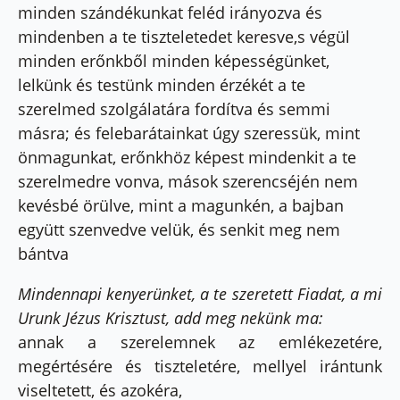
minden szándékunkat feléd irányozva és
mindenben a te tiszteletedet keresve,s végül
minden erőnkből minden képességünket,
lelkünk és testünk minden érzékét a te
szerelmed szolgálatára fordítva és semmi
másra; és felebarátainkat úgy szeressük, mint
önmagunkat, erőnkhöz képest mindenkit a te
szerelmedre vonva, mások szerencséjén nem
kevésbé örülve, mint a magunkén, a bajban
együtt szenvedve velük, és senkit meg nem
bántva
Mindennapi kenyerünket, a te szeretett Fiadat, a mi
Urunk Jézus Krisztust, add meg nekünk ma:
annak a szerelemnek az emlékezetére,
megértésére és tiszteletére, mellyel irántunk
viseltetett, és azokéra,