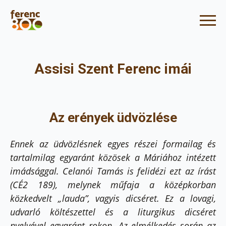
Assisi Szent Ferenc imái
Az erények üdvözlése
Ennek az üdvözlésnek egyes részei formailag és
tartalmilag egyaránt közösek a Máriához intézett
imádsággal. Celanói Tamás is felidézi ezt az írást
(CÉ2 189), melynek műfaja a középkorban
közkedvelt „lauda”, vagyis dicséret. Ez a lovagi,
udvarló költészettel és a liturgikus dicséret
nyelvével egyaránt rokon. Az elmélkedés során az