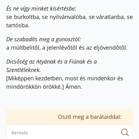
És ne vígy minket kísértésbe:
se burkoltba, se nyilvánvalóba, se váratlanba, se
tartósba.
De szabadíts meg a gonosztól:
a múltbelitől, a jelenlévőtől és az eljövendőtől.
Dicsőség az Atyának és a Fiúnak és a
Szentléleknek.
[Miképpen kezdetben, most és mindenkor és
mindörökkön örökké.] Ámen.
Oszd meg a barátaiddal:
Se
for