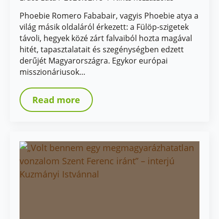
Phoebie Romero Fababair, vagyis Phoebie atya a
világ másik oldaláról érkezett: a Fülöp-szigetek
távoli, hegyek közé zárt falvaiból hozta magával
hitét, tapasztalatait és szegénységben edzett
derűjét Magyarországra. Egykor európai
misszionáriusok…
Read more