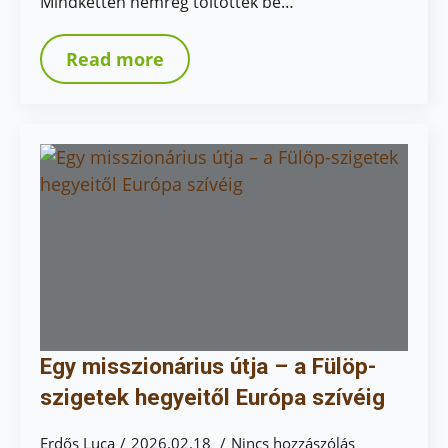
Mindketten nemrég töltötték be…
Read more
Egy misszionárius útja – a Fülöp-
szigetek hegyeitől Európa szívéig
Erdős Luca
2026.02.18
Nincs hozzászólás