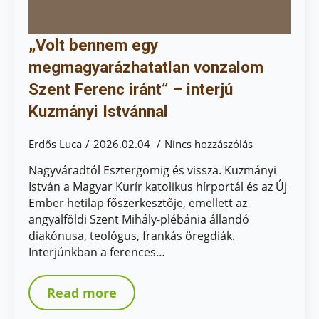
„Volt bennem egy
megmagyarázhatatlan vonzalom
Szent Ferenc iránt” – interjú
Kuzmányi Istvánnal
Erdős Luca
2026.02.04
Nincs hozzászólás
Nagyváradtól Esztergomig és vissza. Kuzmányi
István a Magyar Kurír katolikus hírportál és az Új
Ember hetilap főszerkesztője, emellett az
angyalföldi Szent Mihály-plébánia állandó
diakónusa, teológus, frankás öregdiák.
Interjúnkban a ferences…
Read more