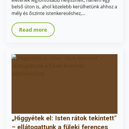
életének legfontosabb helyszíneit, hanem egy
belső úton is, ahol közelebb kerülhetünk ahhoz a
mély és őszinte istenkereséshez,…
Read more
„Higgyétek el: Isten rátok tekintett”
– ellátogattunk a füleki ferences