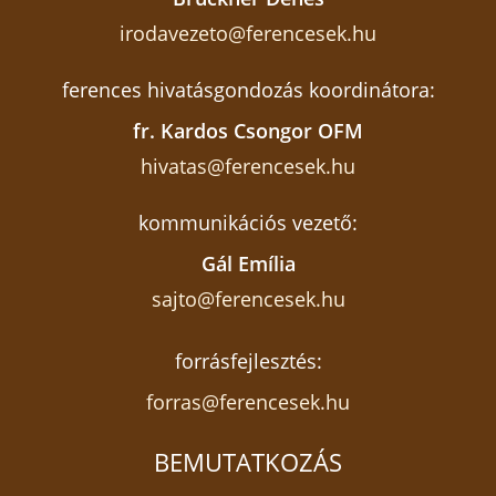
irodavezeto@ferencesek.hu
ferences hivatásgondozás koordinátora:
fr. Kardos Csongor OFM
hivatas@ferencesek.hu
kommunikációs vezető:
Gál Emília
sajto@ferencesek.hu
forrásfejlesztés:
forras@ferencesek.hu
BEMUTATKOZÁS