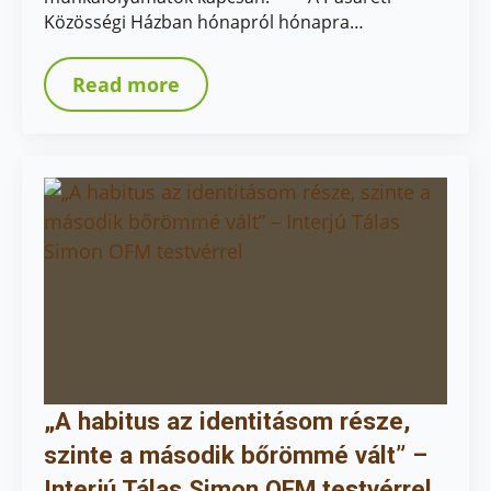
Közösségi Házban hónapról hónapra…
Read more
„A habitus az identitásom része,
szinte a második bőrömmé vált” –
Interjú Tálas Simon OFM testvérrel