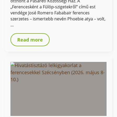
otthont a Pasaréti Közösségi Ház. A
„Ferencesként a Fülöp-szigetekről” című est
vendége José Romero Fababair ferences
szerzetes – ismertebb nevén Phoebie atya – volt,
…
Read more