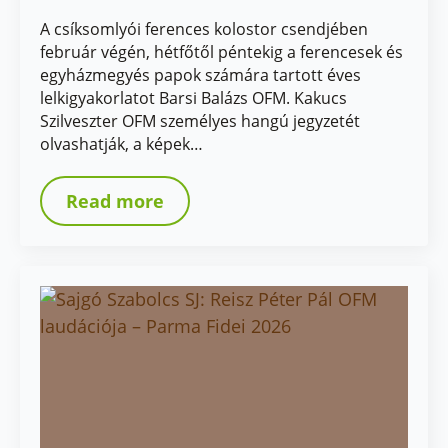
A csíksomlyói ferences kolostor csendjében
február végén, hétfőtől péntekig a ferencesek és
egyházmegyés papok számára tartott éves
lelkigyakorlatot Barsi Balázs OFM. Kakucs
Szilveszter OFM személyes hangú jegyzetét
olvashatják, a képek…
Read more