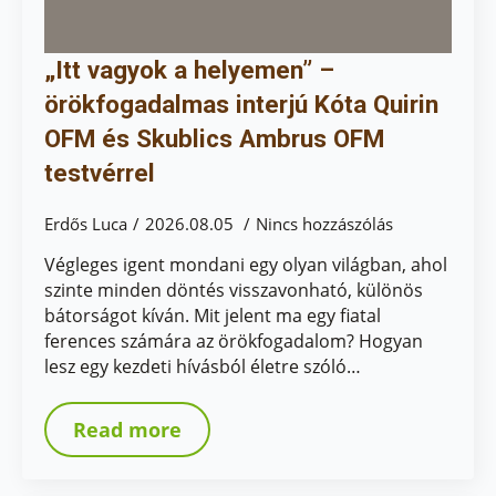
„Itt vagyok a helyemen” –
örökfogadalmas interjú Kóta Quirin
OFM és Skublics Ambrus OFM
testvérrel
Erdős Luca
2026.08.05
Nincs hozzászólás
Végleges igent mondani egy olyan világban, ahol
szinte minden döntés visszavonható, különös
bátorságot kíván. Mit jelent ma egy fiatal
ferences számára az örökfogadalom? Hogyan
lesz egy kezdeti hívásból életre szóló…
Read more