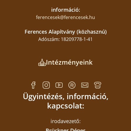
információ:
ferencesek@ferencesek.hu
Ferences Alapítvány (közhasznú)
Adószám: 18209778-1-41
Intézményeink
Ügyintézés, információ,
kapcsolat:
irodavezető:
Brückner Dénes