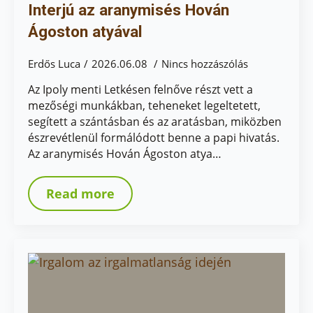
Interjú az aranymisés Hován
Ágoston atyával
Erdős Luca
2026.06.08
Nincs hozzászólás
Az Ipoly menti Letkésen felnőve részt vett a
mezőségi munkákban, teheneket legeltetett,
segített a szántásban és az aratásban, miközben
észrevétlenül formálódott benne a papi hivatás.
Az aranymisés Hován Ágoston atya…
Read more