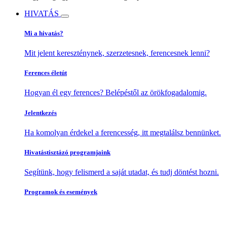
HIVATÁS
Mi a hivatás?
Mit jelent kereszténynek, szerzetesnek, ferencesnek lenni?
Ferences életút
Hogyan él egy ferences? Belépéstől az örökfogadalomig.
Jelentkezés
Ha komolyan érdekel a ferencesség, itt megtalálsz bennünket.
Hivatástisztázó programjaink
Segítünk, hogy felismerd a saját utadat, és tudj döntést hozni.
Programok és események