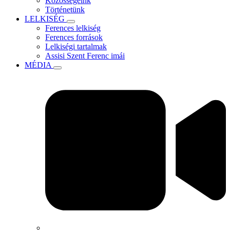
Közösségeink
Történetünk
LELKISÉG
Ferences lelkiség
Ferences források
Lelkiségi tartalmak
Assisi Szent Ferenc imái
MÉDIA