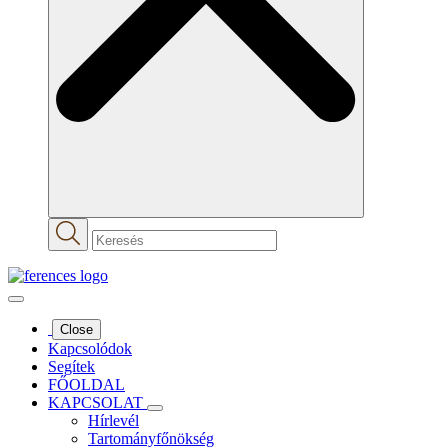
Close
Kapcsolódok
Segítek
FŐOLDAL
KAPCSOLAT
Hírlevél
Tartományfőnökség