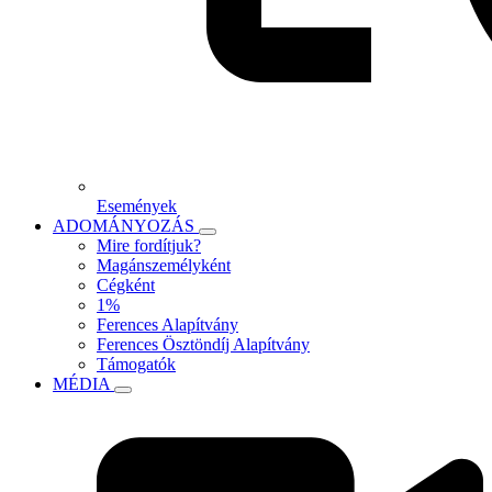
Események
ADOMÁNYOZÁS
Mire fordítjuk?
Magánszemélyként
Cégként
1%
Ferences Alapítvány
Ferences Ösztöndíj Alapítvány
Támogatók
MÉDIA