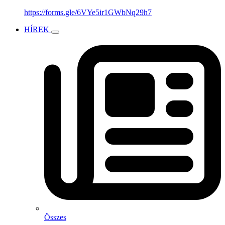
https://forms.gle/6VYe5ir1GWbNq29h7
HÍREK
Összes