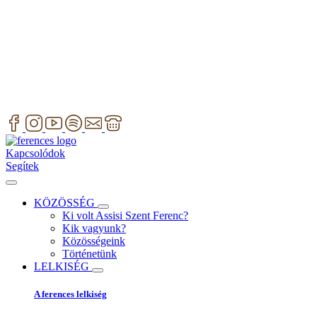
Kapcsolódok
Segítek
KÖZÖSSÉG
Ki volt Assisi Szent Ferenc?
Kik vagyunk?
Közösségeink
Történetünk
LELKISÉG
A ferences lelkiség