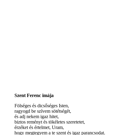
Szent Ferenc imája
Fölséges és dicsőséges Isten,
ragyogd be szívem sötétségét,
és adj nekem igaz hitet,
biztos reményt és tökéletes szeretetet,
érzéket és értelmet, Uram,
hogy megtegyem a te szent és igaz parancsodat.