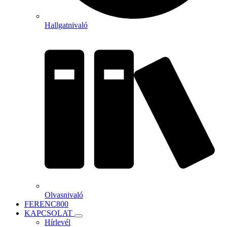
Hallgatnivaló
Olvasnivaló
FERENC800
KAPCSOLAT
Hírlevél