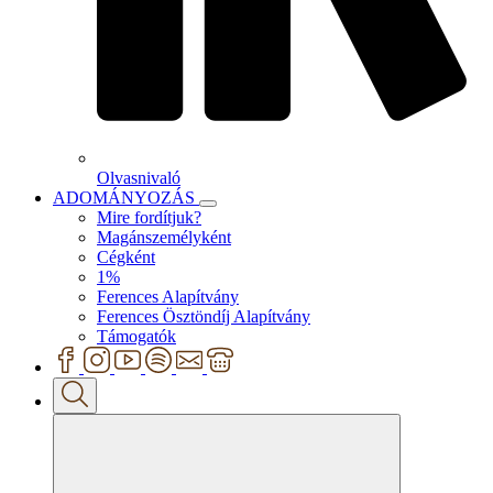
Olvasnivaló
ADOMÁNYOZÁS
Mire fordítjuk?
Magánszemélyként
Cégként
1%
Ferences Alapítvány
Ferences Ösztöndíj Alapítvány
Támogatók
Search
for: