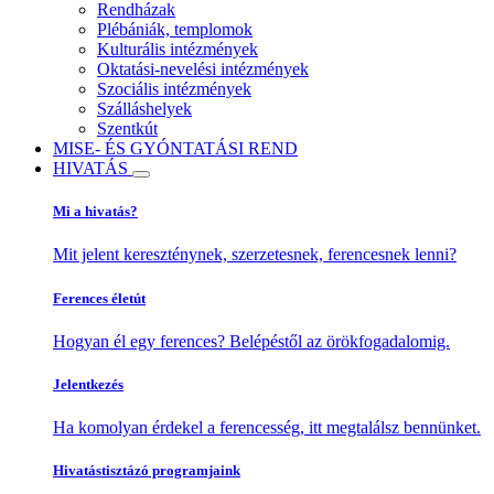
Rendházak
Plébániák, templomok
Kulturális intézmények
Oktatási-nevelési intézmények
Szociális intézmények
Szálláshelyek
Szentkút
MISE- ÉS GYÓNTATÁSI REND
HIVATÁS
Mi a hivatás?
Mit jelent kereszténynek, szerzetesnek, ferencesnek lenni?
Ferences életút
Hogyan él egy ferences? Belépéstől az örökfogadalomig.
Jelentkezés
Ha komolyan érdekel a ferencesség, itt megtalálsz bennünket.
Hivatástisztázó programjaink