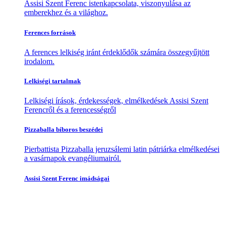
Assisi Szent Ferenc istenkapcsolata, viszonyulása az
emberekhez és a világhoz.
Ferences források
A ferences lelkiség iránt érdeklődők számára összegyűjtött
irodalom.
Lelkiségi tartalmak
Lelkiségi írások, érdekességek, elmélkedések Assisi Szent
Ferencről és a ferencességről
Pizzaballa bíboros beszédei
Pierbattista Pizzaballa jeruzsálemi latin pátriárka elmélkedései
a vasárnapok evangéliumairól.
Assisi Szent Ferenc imádságai