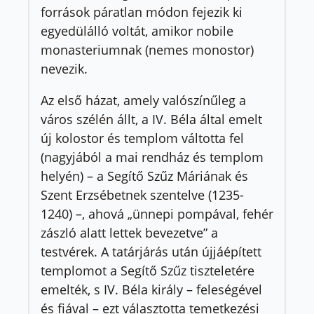
források páratlan módon fejezik ki
egyedülálló voltát, amikor nobile
monasteriumnak (nemes monostor)
nevezik.
Az első házat, amely valószínűleg a
város szélén állt, a IV. Béla által emelt
új kolostor és templom váltotta fel
(nagyjából a mai rendház és templom
helyén) – a Segítő Szűz Máriának és
Szent Erzsébetnek szentelve (1235-
1240) –, ahová „ünnepi pompával, fehér
zászló alatt lettek bevezetve” a
testvérek. A tatárjárás után újjáépített
templomot a Segítő Szűz tiszteletére
emelték, s IV. Béla király – feleségével
és fiával – ezt választotta temetkezési