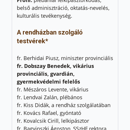
Profil:
plébániai lelkipásztorkodás,
belső adminisztráció, oktatás-nevelés,
kulturális tevékenység.
A rendházban szolgáló
testvérek*
fr. Berhidai Piusz, miniszter provinciális
fr. Dobszay Benedek, vikárius
provinciális, gvardián,
gyermekvédelmi felelős
fr. Mészáros Levente, vikárius
fr. Lendvai Zalán, plébános
fr. Kiss Didák, a rendház szolgálatában
fr. Kovács Rafael, gyóntató
fr. Kovalcsik Cirill, lelkipásztor
fr. Bagyinszki Ágoston, SSzHF rektora