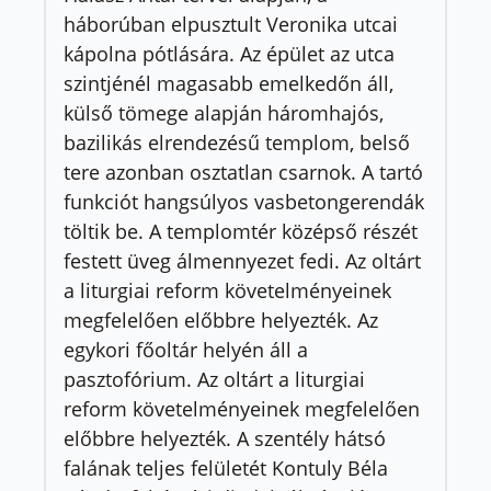
háborúban elpusztult Veronika utcai
kápolna pótlására. Az épület az utca
szintjénél magasabb emelkedőn áll,
külső tömege alapján háromhajós,
bazilikás elrendezésű templom, belső
tere azonban osztatlan csarnok. A tartó
funkciót hangsúlyos vasbetongerendák
töltik be. A templomtér középső részét
festett üveg álmennyezet fedi. Az oltárt
a liturgiai reform követelményeinek
megfelelően előbbre helyezték. Az
egykori főoltár helyén áll a
pasztofórium. Az oltárt a liturgiai
reform követelményeinek megfelelően
előbbre helyezték. A szentély hátsó
falának teljes felületét Kontuly Béla