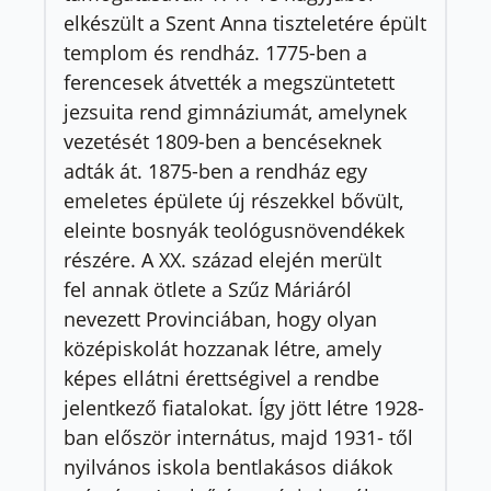
elkészült a Szent Anna tiszteletére épült
templom és rendház. 1775-ben a
ferencesek átvették a megszüntetett
jezsuita rend gimnáziumát, amelynek
vezetését 1809-ben a bencéseknek
adták át. 1875-ben a rendház egy
emeletes épülete új részekkel bővült,
eleinte bosnyák teológusnövendékek
részére. A XX. század elején merült
fel annak ötlete a Szűz Máriáról
nevezett Provinciában, hogy olyan
középiskolát hozzanak létre, amely
képes ellátni érettségivel a rendbe
jelentkező fiatalokat. Így jött létre 1928-
ban először internátus, majd 1931- től
nyilvános iskola bentlakásos diákok