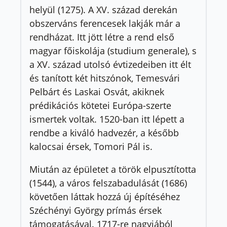
helyül (1275). A XV. század derekán
obszerváns ferencesek lakják már a
rendházat. Itt jött létre a rend első
magyar főiskolája (studium generale), s
a XV. század utolsó évtizedeiben itt élt
és tanított két hitszónok, Temesvári
Pelbárt és Laskai Osvát, akiknek
prédikációs kötetei Európa-szerte
ismertek voltak. 1520-ban itt lépett a
rendbe a kiváló hadvezér, a később
kalocsai érsek, Tomori Pál is.
Miután az épületet a török elpusztította
(1544), a város felszabadulását (1686)
követően láttak hozzá új építéséhez
Széchényi György prímás érsek
támogatásával. 1717-re nagyjából