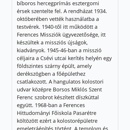
bíboros hercegprímás esztergomi
érsek szentelte fel. A rendházat 1934.
októberében vették használatba a
testvérek. 1940-től itt működött a
Ferences Missziók ügyvezetősége, itt
készültek a missziós újságok,
kiadványok. 1945-46-ban a misszió
céljaira a Csévi utcai kerítés helyén egy
földszintes szárny épült, amely
derékszögben a főépülethez
csatlakozott. A hangulatos kolostori
udvar középre Borsos Miklós Szent
Ferenc szobrot készített díszkúttal
együtt. 1968-ban a Ferences
Hittudományi Főiskola Pasarétre
költözött ezért a kolostorépületre
emeletráépítés történt. A templom és