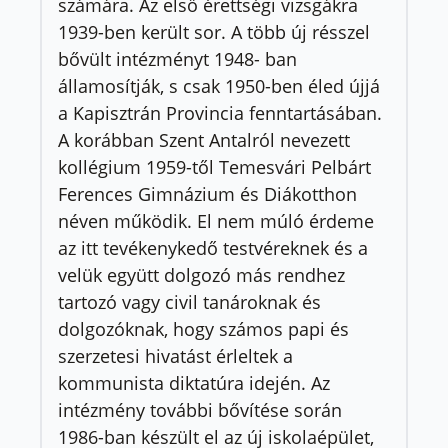
számára. Az első érettségi vizsgákra
1939-ben került sor. A több új résszel
bővült intézményt 1948- ban
államosítják, s csak 1950-ben éled újjá
a Kapisztrán Provincia fenntartásában.
A korábban Szent Antalról nevezett
kollégium 1959-től Temesvári Pelbárt
Ferences Gimnázium és Diákotthon
néven működik. El nem múló érdeme
az itt tevékenykedő testvéreknek és a
velük együtt dolgozó más rendhez
tartozó vagy civil tanároknak és
dolgozóknak, hogy számos papi és
szerzetesi hivatást érleltek a
kommunista diktatúra idején. Az
intézmény további bővítése során
1986-ban készült el az új iskolaépület,