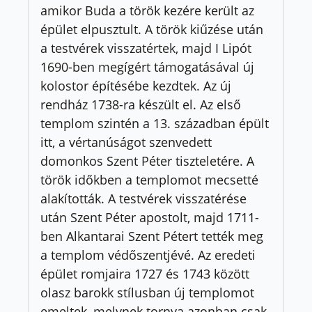
amikor Buda a török kezére került az
épület elpusztult. A török kiűzése után
a testvérek visszatértek, majd I Lipót
1690-ben megígért támogatásával új
kolostor építésébe kezdtek. Az új
rendház 1738-ra készült el. Az első
templom szintén a 13. században épült
itt, a vértanúságot szenvedett
domonkos Szent Péter tiszteletére. A
török időkben a templomot mecsetté
alakították. A testvérek visszatérése
után Szent Péter apostolt, majd 1711-
ben Alkantarai Szent Pétert tették meg
a templom védőszentjévé. Az eredeti
épület romjaira 1727 és 1743 között
olasz barokk stílusban új templomot
emeltek, melynek tornya azonban csak