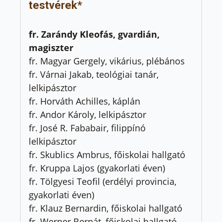
testvérek*
fr. Zarándy Kleofás, gvardián,
magiszter
fr. Magyar Gergely, vikárius, plébános
fr. Várnai Jakab, teológiai tanár,
lelkipásztor
fr. Horváth Achilles, káplán
fr. Andor Károly, lelkipásztor
fr. José R. Fababair, filippínó
lelkipásztor
fr. Skublics Ambrus, főiskolai hallgató
fr. Kruppa Lajos (gyakorlati éven)
fr. Tölgyesi Teofil (erdélyi provincia,
gyakorlati éven)
fr. Klauz Bernardin, főiskolai hallgató
fr. Werner Bernát, főiskolai hallgató