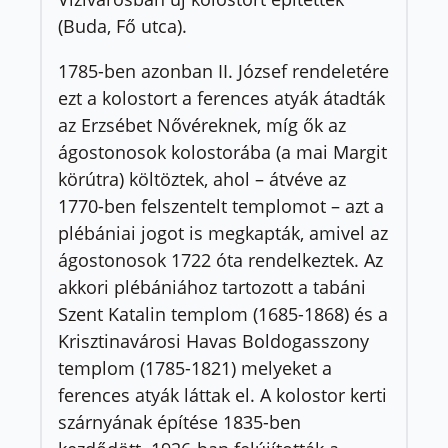
(Buda, Fő utca).
1785-ben azonban II. József rendeletére
ezt a kolostort a ferences atyák átadták
az Erzsébet Nővéreknek, míg ők az
ágostonosok kolostorába (a mai Margit
körútra) költöztek, ahol – átvéve az
1770-ben felszentelt templomot – azt a
plébániai jogot is megkapták, amivel az
ágostonosok 1722 óta rendelkeztek. Az
akkori plébániához tartozott a tabáni
Szent Katalin templom (1685-1868) és a
Krisztinavárosi Havas Boldogasszony
templom (1785-1821) melyeket a
ferences atyák láttak el. A kolostor kerti
szárnyának építése 1835-ben