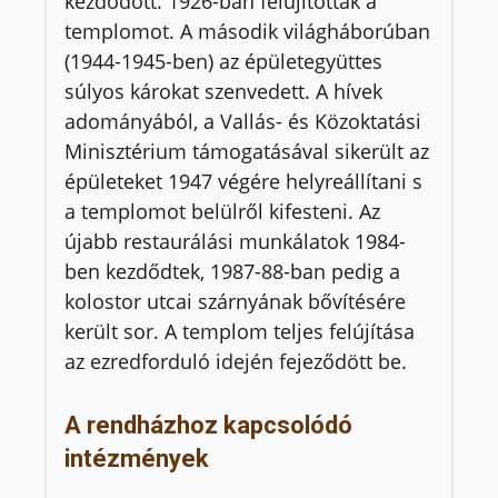
kezdődött. 1926-ban felújították a
templomot. A második világháborúban
(1944-1945-ben) az épületegyüttes
súlyos károkat szenvedett. A hívek
adományából, a Vallás- és Közoktatási
Minisztérium támogatásával sikerült az
épületeket 1947 végére helyreállítani s
a templomot belülről kifesteni. Az
újabb restaurálási munkálatok 1984-
ben kezdődtek, 1987-88-ban pedig a
kolostor utcai szárnyának bővítésére
került sor. A templom teljes felújítása
az ezredforduló idején fejeződött be.
A rendházhoz kapcsolódó
intézmények