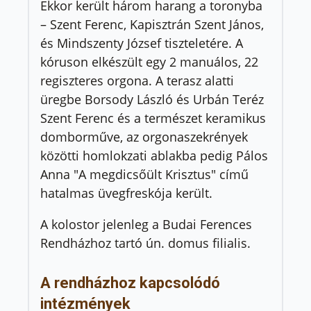
Ekkor került három harang a toronyba
– Szent Ferenc, Kapisztrán Szent János,
és Mindszenty József tiszteletére. A
kóruson elkészült egy 2 manuálos, 22
regiszteres orgona. A terasz alatti
üregbe Borsody László és Urbán Teréz
Szent Ferenc és a természet keramikus
domborműve, az orgonaszekrények
közötti homlokzati ablakba pedig Pálos
Anna "A megdicsőült Krisztus" című
hatalmas üvegfreskója került.
A kolostor jelenleg a Budai Ferences
Rendházhoz tartó ún. domus filialis.
A rendházhoz kapcsolódó
intézmények