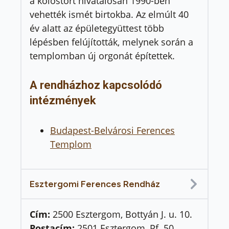
a kolostort hivatalosan 1990-ben
vehették ismét birtokba. Az elmúlt 40
év alatt az épületegyüttest több
lépésben felújították, melynek során a
templomban új orgonát építettek.
A rendházhoz kapcsolódó
intézmények
Budapest-Belvárosi Ferences
Templom
Esztergomi Ferences Rendház
Cím:
2500 Esztergom, Bottyán J. u. 10.
Postacím:
2501 Esztergom, Pf. 50.