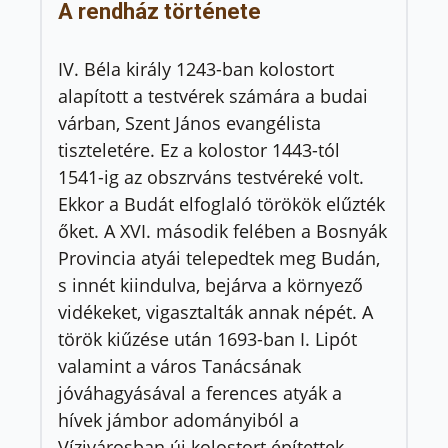
A rendház története
IV. Béla király 1243-ban kolostort
alapított a testvérek számára a budai
várban, Szent János evangélista
tiszteletére. Ez a kolostor 1443-tól
1541-ig az obszrváns testvéreké volt.
Ekkor a Budát elfoglaló törökök elűzték
őket. A XVI. második felében a Bosnyák
Provincia atyái telepedtek meg Budán,
s innét kiindulva, bejárva a környező
vidékeket, vigasztalták annak népét. A
török kiűzése után 1693-ban I. Lipót
valamint a város Tanácsának
jóváhagyásával a ferences atyák a
hívek jámbor adományiból a
Vízivárosban új kolostort építettek