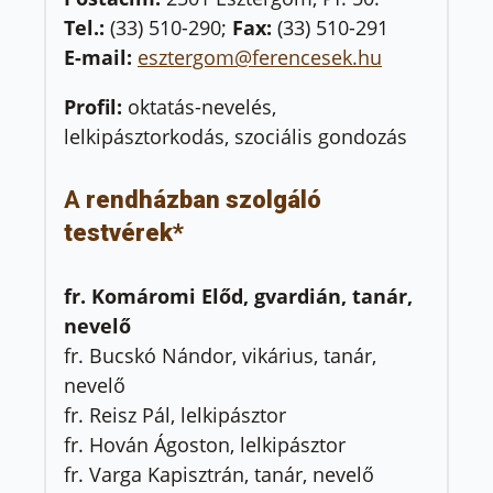
Tel.:
(33) 510-290;
Fax:
(33) 510-291
E-mail:
esztergom@ferencesek.hu
Profil:
oktatás-nevelés,
lelkipásztorkodás, szociális gondozás
A
rendházban szolgáló
testvérek*
fr. Komáromi Előd, gvardián, tanár,
nevelő
fr. Bucskó Nándor, vikárius, tanár,
nevelő
fr. Reisz Pál, lelkipásztor
fr. Hován Ágoston, lelkipásztor
fr. Varga Kapisztrán, tanár, nevelő