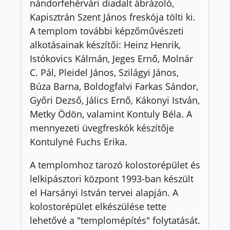
nándorfehérvári diadalt ábrázoló,
Kapisztrán Szent János freskója tölti ki.
A templom további képzőművészeti
alkotásainak készítői: Heinz Henrik,
Istókovics Kálmán, Jeges Ernő, Molnár
C. Pál, Pleidel János, Szilágyi János,
Búza Barna, Boldogfalvi Farkas Sándor,
Győri Dezső, Jálics Ernő, Kákonyi István,
Metky Ödön, valamint Kontuly Béla. A
mennyezeti üvegfreskók készítője
Kontulyné Fuchs Erika.
A templomhoz tarozó kolostorépület és
lelkipásztori központ 1993-ban készült
el Harsányi István tervei alapján. A
kolostorépület elkészülése tette
lehetővé a "templomépítés" folytatását.