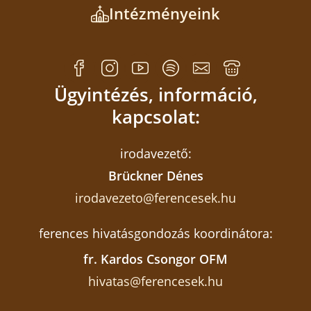
Intézményeink
Ügyintézés, információ,
kapcsolat:
irodavezető:
Brückner Dénes
irodavezeto@ferencesek.hu
ferences hivatásgondozás koordinátora:
fr. Kardos Csongor OFM
hivatas@ferencesek.hu