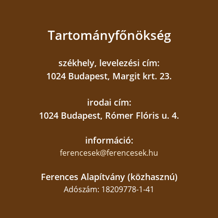
Tartományfőnökség
székhely, levelezési cím:
1024 Budapest, Margit krt. 23.
irodai cím:
1024 Budapest, Rómer Flóris u. 4.
információ:
ferencesek@ferencesek.hu
Ferences Alapítvány (közhasznú)
Adószám: 18209778-1-41