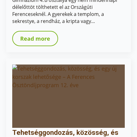
Gimnázium 4. B osztálya egy nem mindennapi
délelőttöt tölthetett el az Országúti
Ferenceseknél. A gyerekek a templom, a
sekrestye, a rendház, a kripta vagy…
Read more
Tehetséggondozás, közösség, és