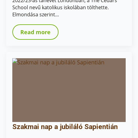
2022/23-as tanévet Londonban, a The Cedars
School nevű katolikus iskolában tölthette.
Elmondása szerint…
Read more
Szakmai nap a jubiláló Sapientián