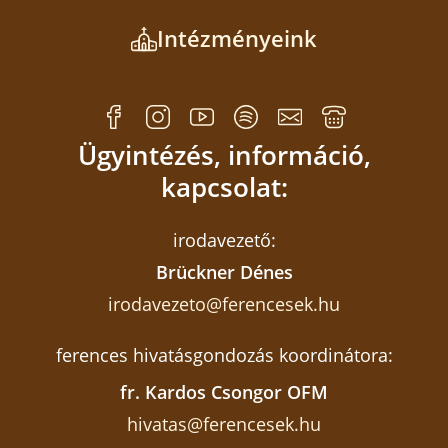
Intézményeink
Ügyintézés, információ,
kapcsolat:
irodavezető:
Brückner Dénes
irodavezeto@ferencesek.hu
ferences hivatásgondozás koordinátora:
fr. Kardos Csongor OFM
hivatas@ferencesek.hu