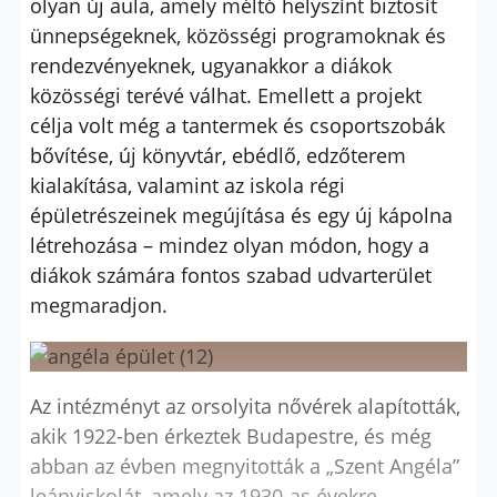
olyan új aula, amely méltó helyszínt biztosít
ünnepségeknek, közösségi programoknak és
rendezvényeknek, ugyanakkor a diákok
közösségi terévé válhat. Emellett a projekt
célja volt még a tantermek és csoportszobák
bővítése, új könyvtár, ebédlő, edzőterem
kialakítása, valamint az iskola régi
épületrészeinek megújítása és egy új kápolna
létrehozása – mindez olyan módon, hogy a
diákok számára fontos szabad udvarterület
megmaradjon.
Az intézményt az orsolyita nővérek alapították,
akik 1922-ben érkeztek Budapestre, és még
abban az évben megnyitották a „Szent Angéla”
leányiskolát, amely az 1930-as évekre