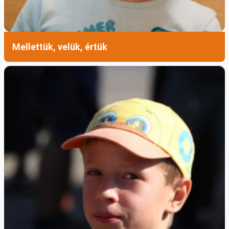
Mellettük, velük, értük
A projekt teljes költsége megközelítette az 5,5
milliárd forintot
,
a beruházás a Magyar
Kormány támogatásával valósult meg a
Bethlen Gábor Alapkezelő Zrt.
közreműködésével.