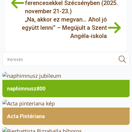
akik különösen nagy kihívással szembesültek:
ferencesekkel Szécsényben (2025.
szűk területen kellett megvalósítani egy nagy
november 21-23.)
volumenű fejlesztést, miközben az iskola
„Na, akkor ez megvan… Ahol jó
folyamatos működését is biztosítani kellett. Az
együtt lenni” – Megújult a Szent
építkezés 2020 tavaszán, a COVID-időszakban
Angéla-iskola
indult el, és azóta több ütemben valósult meg.
S
f
naphimnusz800
Acta Pintériana