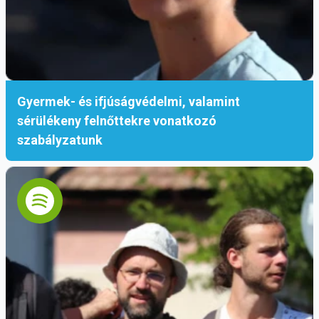
Gyermek- és ifjúságvédelmi, valamint
sérülékeny felnőttekre vonatkozó
szabályzatunk
Dobszay Benedek OFM, a beruházások
kíséréséért felelős tartományfőnök-helyettes
kiemelte:
„Nyolc éven át tanítottam a Szent Angéla
iskolában, így számomra személyes ügy volt,
hogy közösségépítéshez méltó fizikai tér is
szülessen. Amikor a tervezés elkezdődött, nem
csupán falakban és kövekben gondolkodtunk. Azt