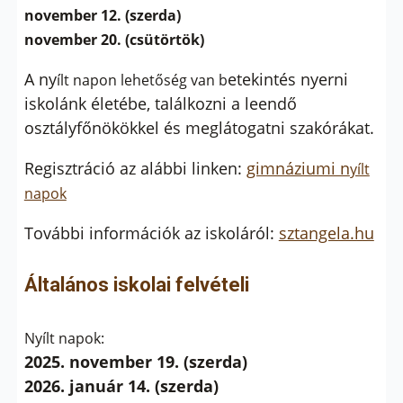
november 12. (szerda)
november 20. (csütörtök)
A ny
etekintés nyerni
ílt napon lehetőség van b
iskolánk életébe, találkozni a leendő
osztályfőnökökkel és meglátogatni szakórákat.
Regisztráció az alábbi linken:
gimnáziumi n
yílt
napok
További információk az iskoláról:
sztangela.hu
Általános iskolai felvételi
Nyílt napok:
2025. november 19. (szerda)
2026. január 14. (szerda)