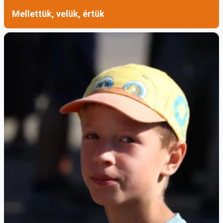
https://franka-egom.ferences.eu/index.php?
Mellettük, velük, értük
id=felveteli
Gimnáziumunk bemutatkozó filmje:
https://www.youtube.com/watch?v=bfrKvxrz-Jc
YouTube-csatornánk:
https://www.youtube.com/watch?
v=q7lhP0tDo-Q…
Fotó: Milotai Richárd
További információk az iskoláról:
franka-
egom.ferences.eu