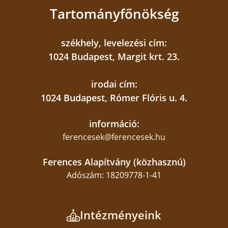
Tartományfőnökség
székhely, levelezési cím:
1024 Budapest, Margit krt. 23.
irodai cím:
1024 Budapest, Rómer Flóris u. 4.
információ:
ferencesek@ferencesek.hu
Ferences Alapítvány (közhasznú)
Középiskolai felvételi eljárás fontos
Adószám: 18209778-1-41
időpontjai
2025. december 1.
Intézményeink
jelentkezés a központi írásbeli felvételi