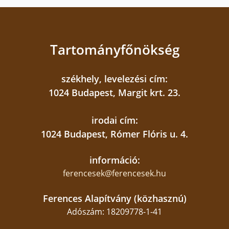
Tartományfőnökség
székhely, levelezési cím:
1024 Budapest, Margit krt. 23.
irodai cím:
A közös ebédet követően párhuzamosan egy-
1024 Budapest, Rómer Flóris u. 4.
egy kerekasztal-beszélgetés zajlott. Az első
kerekasztal témája az alapítványi működés volt
információ:
a köznevelési intézményekben. A résztvevők –
ferencesek@ferencesek.hu
Szili Attila, a Ferences Rendtartomány
gazdasági vezetője, Koblencz Attila, a Szalézi
Ferences Alapítvány (közhasznú)
Intézményfenntartó pedagógiai igazgatója,
Adószám: 18209778-1-41
Barlay Bence, a Szent Imre Gimnázium