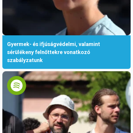
Gyermek- és ifjúságvédelmi, valamint
sérülékeny felnőttekre vonatkozó
szabályzatunk
A délelőtt Szabó László Sch.P. mentálhigiénés
szakember előadásával folytatódott, aki a
kísérés pedagógiai és pszichológiai hátterét
elemezte. Kiemelte, hogy a kísérés során a
tanár figyelme teljesen egyetlen diákra irányul,
a diák pedig önmagára figyelhet. Ez fejleszti a