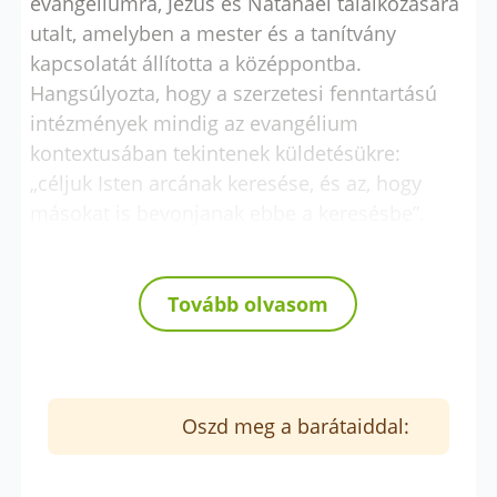
evangéliumra, Jézus és Nátánael találkozására
utalt, amelyben a mester és a tanítvány
kapcsolatát állította a középpontba.
Hangsúlyozta, hogy a szerzetesi fenntartású
intézmények mindig az evangélium
kontextusában tekintenek küldetésükre:
„céljuk Isten arcának keresése, és az, hogy
másokat is bevonjanak ebbe a keresésbe”.
Tovább olvasom
Oszd meg a barátaiddal: