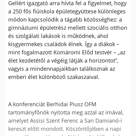
Gellért igazgató arra hívta fel a figyelmet, hogy
a 250 fős fiúiskola épületegyüttese különleges
módon kapcsolódik a tágabb közösséghez: a
gimnáziumi épületrész mellett szociális otthon
és szolgálati lakások is működnek, ahol
kisgyermekes családok élnek. Így a diákok –
mint fogalmazott Komáromi Előd testvér – „az
élet kezdetétől a végéig látják a horizontot”,
vagyis a mindennapjaikban találkoznak az
emberi élet különböző szakaszaival.
A konferenciát Berhidai Piusz OFM
tartományfőnök nyitotta meg azzal az imával,
amelyet Assisi Szent Ferenc a San Damianó-i
kereszt előtt mondott. Köszöntőjében a napi