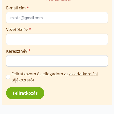
E-mail cím
*
Vezetéknév
*
Keresztnév
*
Marketing
Feliratkozom és elfogadom az
az adatkezelési
üzenetek
tájékoztatót
jóváhagyása
*
Feliratkozás