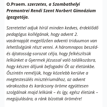
O.Praem.
szerzetes, a Szombathelyi
Premontrei Rendi Szent Norbert Gimnázium
igazgatója.
Szeretettel adjuk hírül minden kedves, érdeklődő
pedagógus kollégának, hogy advent 2.
vasárnapját megelőzően adventi triduumon van
lehetőségünk részt venni. A háromnapos beszéd-
és ájtatosság-sorozat célja, hogy felkészítsük
lelkünket a Gyermek Jézussal való találkozásra,
hogy készen álljunk befogadni Őt az életünkbe.
Őszintén reméljük, hogy közelebb kerülve a
megtestesülés misztériumához, az advent
várakozása és karácsony öröme együttesen
szolgálnak majd lelkünk – és így, egész életünk –
megújulására, a ránk bízottak örömére!