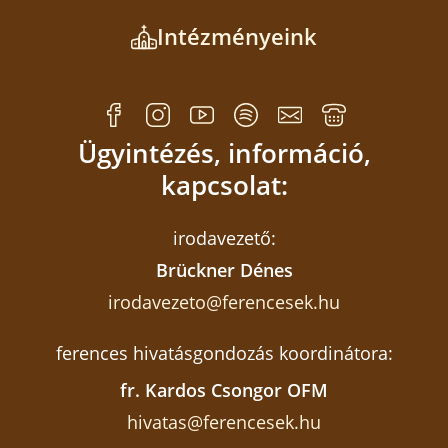
Intézményeink
Ügyintézés, információ,
kapcsolat:
irodavezető:
Brückner Dénes
irodavezeto@ferencesek.hu
ferences hivatásgondozás koordinátora:
fr. Kardos Csongor OFM
hivatas@ferencesek.hu