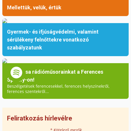
Mellettük, velük, értük
Gyermek- és ifjúságvédelmi, valamint
sérülékeny felnőttekre vonatkozó
szabályzatunk
Hallgassa rádióműsorainkat a Ferences
Spotify-on!
Beszélgetések ferencesekkel, ferences helyszínekről,
ferences szentekről...
Feliratkozás hírlevélre
* Kötelező mezők