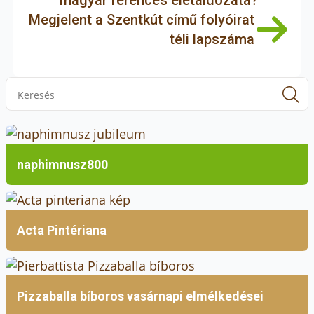
magyar ferences életáldozata?
Megjelent a Szentkút című folyóirat
téli lapszáma
S
f
naphimnusz800
Acta Pintériana
Pizzaballa bíboros vasárnapi elmélkedései