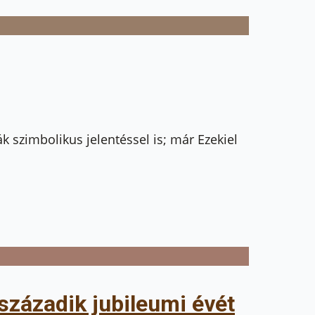
k szimbolikus jelentéssel is; már Ezekiel
századik jubileumi évét