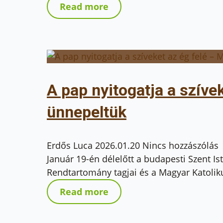
Read more
A pap nyitogatja a szíve
ünnepeltük
Erdős Luca
2026.01.20
Nincs hozzászólás
Január 19-én délelőtt a budapesti Szent 
Rendtartomány tagjai és a Magyar Katolik
Read more