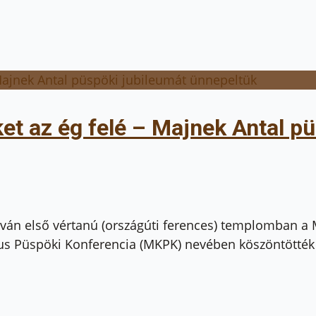
ket az ég felé – Majnek Antal p
István első vértanú (országúti ferences) templomban
us Püspöki Konferencia (MKPK) nevében köszöntötték