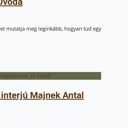
 Óvoda
det mutatja meg leginkább, hogyan tud egy
 interjú Majnek Antal