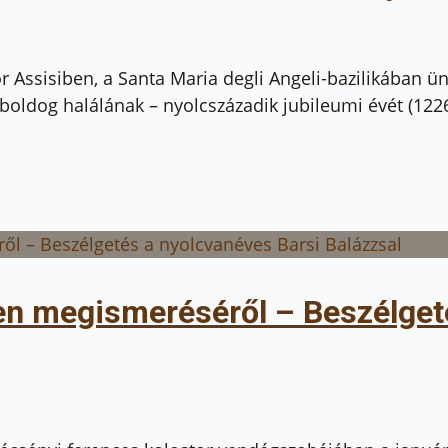
r Assisiben, a Santa Maria degli Angeli-bazilikában ü
s boldog halálának – nyolcszázadik jubileumi évét (12
sten megismeréséről – Beszélget