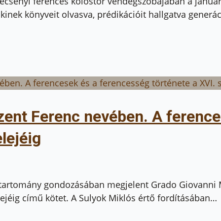
zécsényi ferences kolostor vendégszobájában a január
kinek könyveit olvasva, prédikációit hallgatva generác
zent Ferenc nevében. A ferenc
lejéig
artomány gondozásában megjelent Grado Giovanni Me
lejéig című kötet. A Sulyok Miklós értő fordításában…