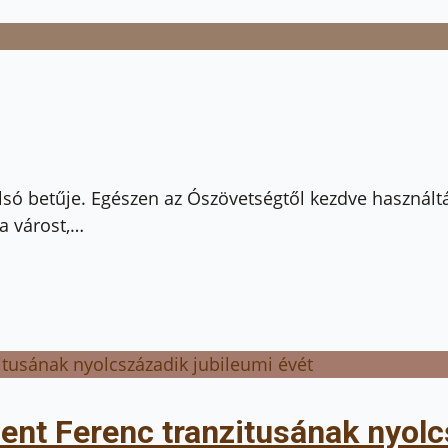
lsó betűje. Egészen az Ószövetségtől kezdve használtá
 a várost,…
ent Ferenc tranzitusának nyolc