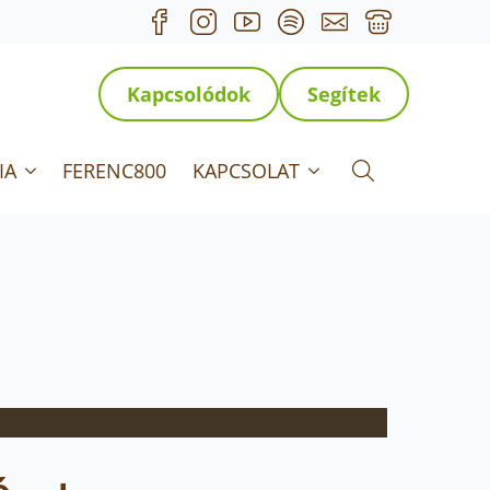
Kapcsolódok
Segítek
IA
FERENC800
KAPCSOLAT
Search for: