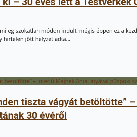
a ki – 30 éves lett a Testvérkék
mileg szokatlan módon indult, mégis éppen ez a kez
 hirtelen jött helyzet adta…
den tiszta vágyát betöltötte” –
tának 30 évéről