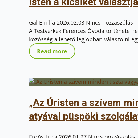
Isten a kicsiket választj
Gal Emilia
2026.02.03
Nincs hozzászólás
A Testvérkék Ferences Óvoda története né
közösség a lehető legjobban válaszolni egy
Read more
„Az Úristen a szívem min
atyával püspöki szolgála
Erdős Luca
2026.01.27
Nincs hozzászólás