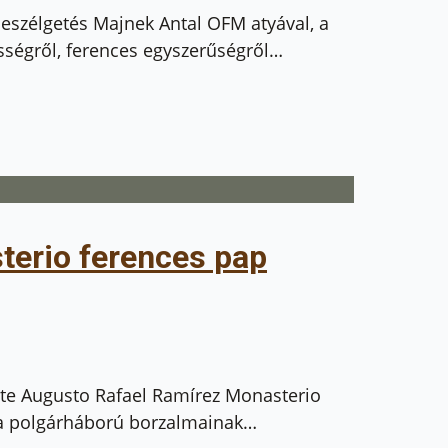
eszélgetés Majnek Antal OFM atyával, a
ségről, ferences egyszerűségről…
terio ferences pap
ezte Augusto Rafael Ramírez Monasterio
t a polgárháború borzalmainak…