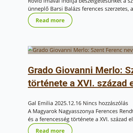
Rövid imával indítja beszélgetésünket a s
ünneplő Barsi Balázs ferences szerzetes, a
Read more
Grado Giovanni Merlo: S
története a XVI. század e
Gal Emilia
2025.12.16
Nincs hozzászólás
A Magyarok Nagyasszonya Ferences Rendt
és a ferencesség története a XVI. század e
Read more