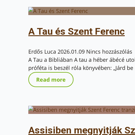
A Tau és Szent Ferenc
Erdős Luca
2026.01.09
Nincs hozzászólás
A Tau a Bibliában A tau a héber ábécé uto
próféta is beszél róla könyvében: „Járd be
Read more
Assisiben megnyitják Sz