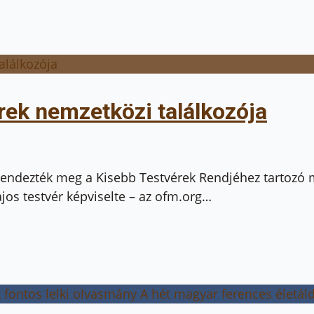
ek nemzetközi találkozója
endezték meg a Kisebb Testvérek Rendjéhez tartozó m
os testvér képviselte – az ofm.org…