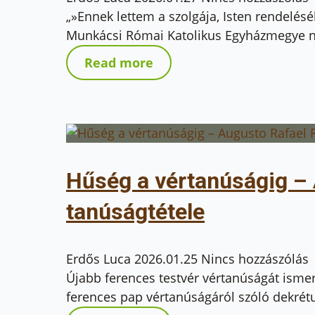
„»Ennek lettem a szolgája, Isten rendelé
Munkácsi Római Katolikus Egyházmegye ny
Read more
Hűség a vértanúságig –
tanúságtétele
Erdős Luca
2026.01.25
Nincs hozzászólás
Újabb ferences testvér vértanúságát isme
ferences pap vértanúságáról szóló dekrét