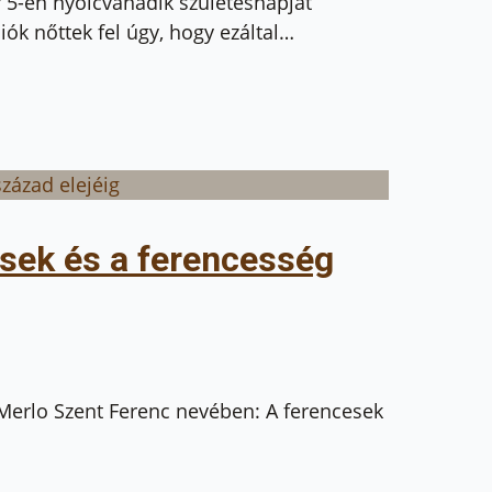
 5-én nyolcvanadik születésnapját
iók nőttek fel úgy, hogy ezáltal…
esek és a ferencesség
rlo Szent Ferenc nevében: A ferencesek