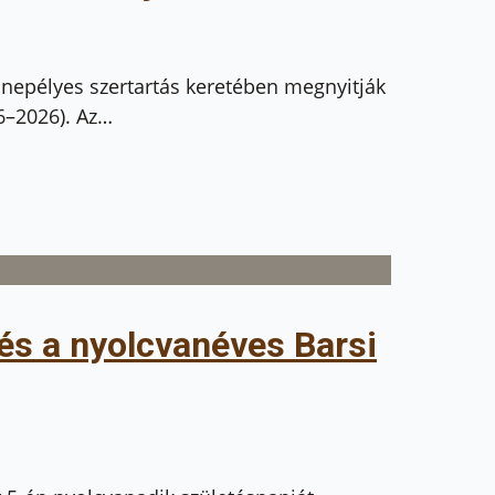
nnepélyes szertartás keretében megnyitják
26–2026). Az…
és a nyolcvanéves Barsi