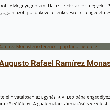
séből…« Megnyugodtam. Ha az Úr hív, akkor megyek.” B
ugalmazott püspökével ellenkezésről és engedelmes
 Augusto Rafael Ramírez Monas
rte el hivatalosan az Egyház: XIV. Leó pápa engedély
um közzétételét. A guatemalai származású szerzetes