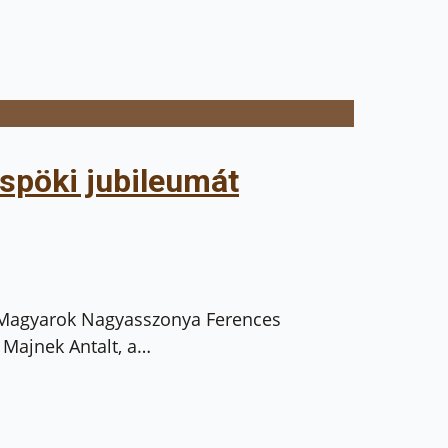
üspöki jubileumát
 a Magyarok Nagyasszonya Ferences
 Majnek Antalt, a…