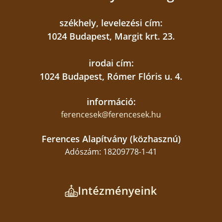
tudunk kapaszkodni, ahogy a szamaritánus
székhely, levelezési cím:
vállára támaszkodó, a napkorong előterében
1024 Budapest, Margit krt. 23.
megjelenő kéz is mutatja. Isten sugárzó
szeretetébe kapaszkodunk, szilárdan, mint a
irodai cím:
hegyek.
1024 Budapest, Rómer Flóris u. 4.
információ:
ferencesek@ferencesek.hu
Ferences Alapítvány (közhasznú)
Adószám: 18209778-1-41
Intézményeink