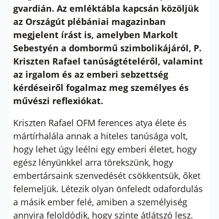
gvardián. Az emléktábla kapcsán közöljük
az Országút plébániai magazinban
megjelent írást is, amelyben Markolt
Sebestyén a dombormű szimbolikájáról, P.
Kriszten Rafael tanúságtételéről, valamint
az irgalom és az emberi sebzettség
kérdéseiről fogalmaz meg személyes és
művészi reflexiókat.
Kriszten Rafael OFM ferences atya élete és
mártírhalála annak a hiteles tanúsága volt,
hogy lehet úgy leélni egy emberi életet, hogy
egész lényünkkel arra törekszünk, hogy
embertársaink szenvedését csökkentsük, őket
felemeljük. Létezik olyan önfeledt odafordulás
a másik ember felé, amiben a személyiség
annyira feloldódik, hogy szinte átlátszó lesz.