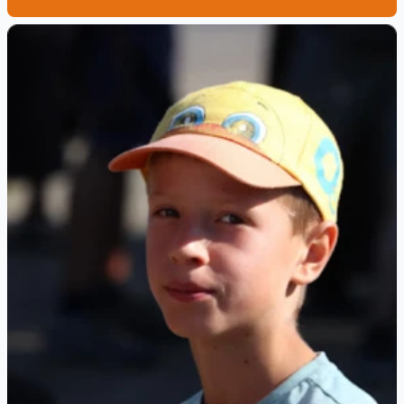
az mutat neki példát és menti meg őt, mikor
ebben a helyzetben ugyanazt a kitaszítottságot
kénytelen megélni. A fején lévő – sebeit borító
– kötés így válik hasonlóvá a szamaritánus
turbánjához.
A bekötözött alak bénultan föld felé lógó keze
egybeesik a szamár – mint harmadik,
hagyományos szereplő – hátsó lábával, ezzel a
jelentés szintjén kicsit össze is vonva a két
alakot. Assisi Szent Ferenc a testvéreknek
szóló intelmeiben szokta a „szamár testet”
említeni, mint az anyagi nehézkedés, a fizikai
test igényeinek felismerését és elismerését.
Nem veti meg a testet, mint Isten alkotását, de
felhívja a figyelmet a fizikai lét éhségének
csapdáira. Ilyen értelemben a szamár itt ezt az