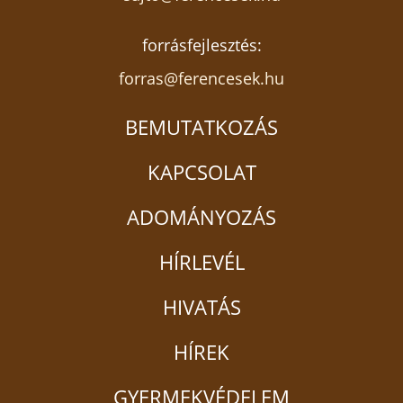
hazatérhettem, magammal is hozva valamit.
forrásfejlesztés:
***
forras@ferencesek.hu
Markolt Sebestyén szobrász
Fotók: Andrei Ivanov
BEMUTATKOZÁS
Ferences Média 2026
KAPCSOLAT
ADOMÁNYOZÁS
HÍRLEVÉL
HIVATÁS
HÍREK
GYERMEKVÉDELEM