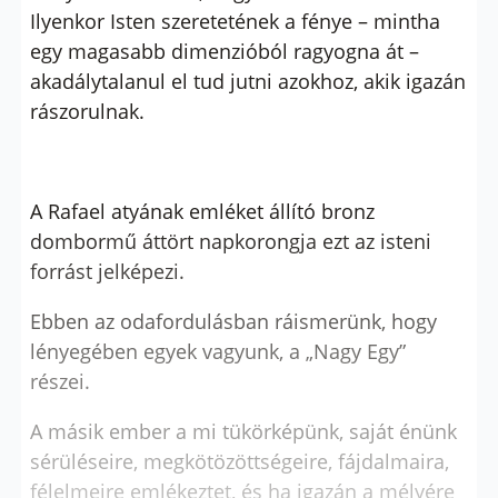
Ilyenkor Isten szeretetének a fénye – mintha
egy magasabb dimenzióból ragyogna át –
akadálytalanul el tud jutni azokhoz, akik igazán
rászorulnak.
A Rafael atyának emléket állító bronz
dombormű áttört napkorongja ezt az isteni
forrást jelképezi.
Ebben az odafordulásban ráismerünk, hogy
lényegében egyek vagyunk, a „Nagy Egy”
részei.
A másik ember a mi tükörképünk, saját énünk
sérüléseire, megkötözöttségeire, fájdalmaira,
félelmeire emlékeztet, és ha igazán a mélyére