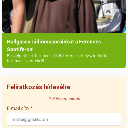
szent, megnyugtatja a tudat, hogy : „…így
szoktuk, ez normális”.
Hallgassa rádióműsorainkat a Ferences
Spotify-on!
Beszélgetések ferencesekkel, ferences helyszínekről,
ferences szentekről...
Feliratkozás hírlevélre
* Kötelező mezők
E-mail cím
*
A tiszta fehér ingre rágázoló éretlen
szamárcsikó azt a brutalitást jeleníti meg,