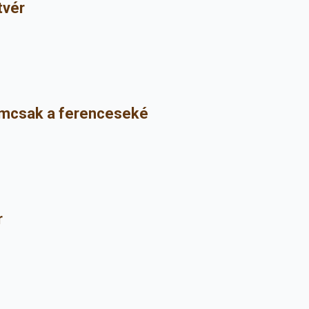
vér
Nemcsak a ferenceseké
r