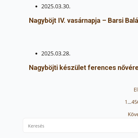
2025.03.30.
Nagyböjt IV. vasárnapja – Barsi B
2025.03.28.
Nagyböjti készület ferences nővér
E
1
…
4
5
Köv