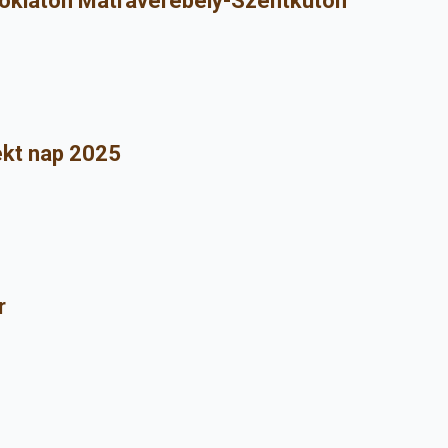
doklaton Mátraverebély-Szentkúton
ekt nap 2025
r