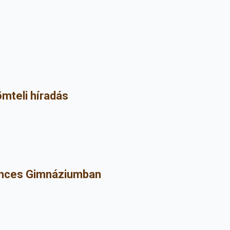
ömteli híradás
rences Gimnáziumban