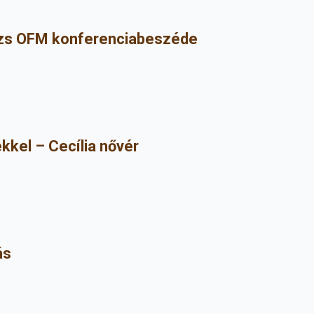
lázs OFM konferenciabeszéde
kkel – Cecília nővér
ás