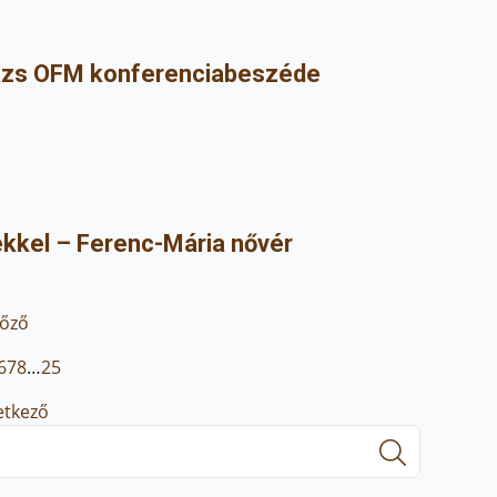
alázs OFM konferenciabeszéde
ekkel – Ferenc-Mária nővér
lőző
6
7
8
…
25
etkező
Search
for: