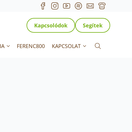
Kapcsolódok
Segítek
IA
FERENC800
KAPCSOLAT
Search for: