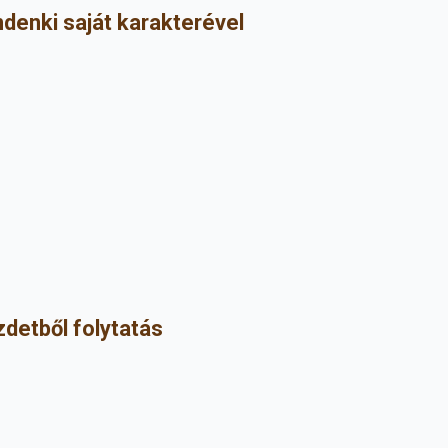
ndenki saját karakterével
zdetből folytatás