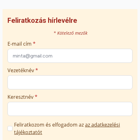
Feliratkozás hírlevélre
* Kötelező mezők
E-mail cím
*
Vezetéknév
*
Keresztnév
*
Marketing
Feliratkozom és elfogadom az
az adatkezelési
üzenetek
tájékoztatót
jóváhagyása