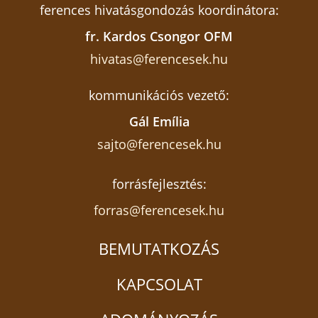
ferences hivatásgondozás koordinátora:
fr. Kardos Csongor OFM
hivatas@ferencesek.hu
kommunikációs vezető:
Gál Emília
sajto@ferencesek.hu
forrásfejlesztés:
forras@ferencesek.hu
BEMUTATKOZÁS
KAPCSOLAT