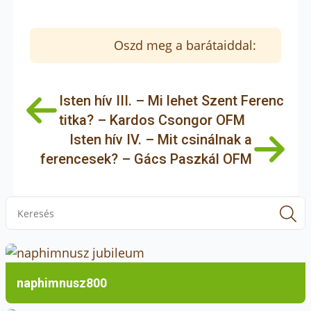
Oszd meg a barátaiddal:
Isten hív III. – Mi lehet Szent Ferenc
titka? – Kardos Csongor OFM
Isten hív IV. – Mit csinálnak a
ferencesek? – Gács Paszkál OFM
S
f
naphimnusz800