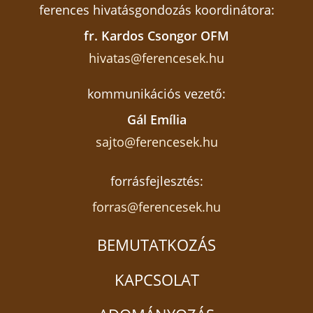
ferences hivatásgondozás koordinátora:
fr. Kardos Csongor OFM
hivatas@ferencesek.hu
kommunikációs vezető:
Gál Emília
sajto@ferencesek.hu
forrásfejlesztés:
forras@ferencesek.hu
BEMUTATKOZÁS
KAPCSOLAT