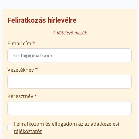
Feliratkozás hírlevélre
* Kötelező mezők
E-mail cím
*
Vezetéknév
*
Keresztnév
*
Marketing
Feliratkozom és elfogadom az
az adatkezelési
üzenetek
tájékoztatót
jóváhagyása