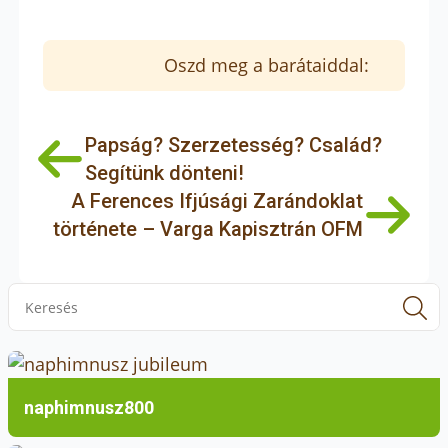
Oszd meg a barátaiddal:
Papság? Szerzetesség? Család?
Segítünk dönteni!
A Ferences Ifjúsági Zarándoklat
története – Varga Kapisztrán OFM
S
f
naphimnusz800