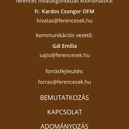
ferences hivatásgondozás koordinátora:
fr. Kardos Csongor OFM
hivatas@ferencesek.hu
kommunikációs vezető:
Gál Emília
sajto@ferencesek.hu
forrásfejlesztés:
forras@ferencesek.hu
BEMUTATKOZÁS
KAPCSOLAT
ADOMÁNYOZÁS