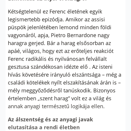
Kétségtelenül ez Ferenc életének egyik
legismertebb epizódja. Amikor az assisi
püspök jelenlétében lemond minden földi
vagyonáról, apja, Pietro Bernardone nagy
haragra gerjed. Bár a harag elsősorban az
apáé, világos, hogy ezt az erőteljes reakciót
Ferenc radikális és nyilvánosan felvállalt
gesztusa szándékosan idézte elő . Az isteni
hívás követésére irányuló elszántsága – még a
családi kötelékek nyílt elszakításának árán is –
mély meggyőződésről tanúskodik. Bizonyos
értelemben „szent harag” volt ez a világ és
annak anyagi természetű logikája ellen.
Az álszentség és az anyagi javak
elutasítása a rendi életben