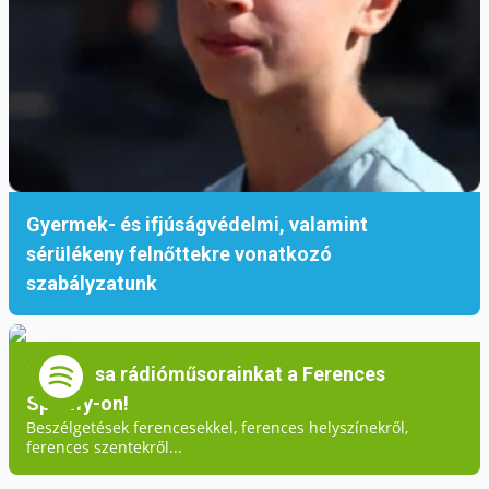
legendák ugyan elbeszélnek egy esetet, amely
alkalmával fizikailag is rombolt – a testvérek
számára egy káptalan alkalmából épített ház
tetőzetét (vö. PL 11) –, ám ekkor is azt tette,
amit a fenti történetekből is kiolvashatunk.
Haragja nem féktelen indulat volt, hanem
sokkal inkább szenvedélyes válasz az
evangéliumi értékek védelmében – szent
Gyermek- és ifjúságvédelmi, valamint
felindulás minden olyan dologgal szemben,
sérülékeny felnőttekre vonatkozó
amely sértette Istent vagy veszélyeztette a
szabályzatunk
ferences életideál tisztaságát. Ferenc
„haragjának” forrása éppen a szeretet volt –
célja pedig mindig a megtérés és a lelki javak
Hallgassa rádióműsorainkat a Ferences
előmozdítása.
Spotify-on!
Beszélgetések ferencesekkel, ferences helyszínekről,
***
ferences szentekről...
Kámán Veronika