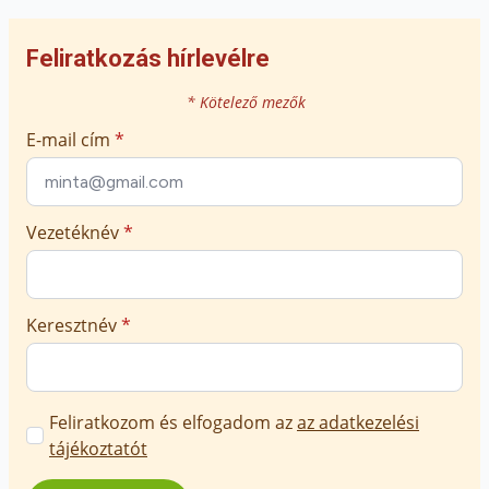
Képek forrása: Wikimedia Commons
Ferences Média 2025
Feliratkozás hírlevélre
* Kötelező mezők
E-mail cím
*
Vezetéknév
*
Keresztnév
*
Marketing
Feliratkozom és elfogadom az
az adatkezelési
üzenetek
tájékoztatót
jóváhagyása