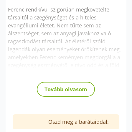
Ferenc rendkívül szigorúan megkövetelte
társaitól a szegénységet és a hiteles
evangéliumi életet. Nem tűrte sem az
álszentséget, sem az anyagi javakhoz való
ragaszkodást társaitól. Az életéről szóló
legendák olyan eseményeket örökítenek meg,
amelyekben Ferenc keményen megdorgálja a
szegénység eszményétől eltávolodó és a földi
elismerésre vágyakozó testvéreket, akik nem
éltek teljes szegénységben és alázatosságban.
Nem indulatos kitörések voltak ezek, hanem
Tovább olvasom
határozott és következtes reakciók minden
olyan magatartásra, amely aláásta volna a
rend evangéliumi szellemét. Egy alkalommal
például élesen megdorgálta birtoklási vágya
Oszd meg a barátaiddal:
miatt azt a novíciust, aki saját zsoltároskönyvet