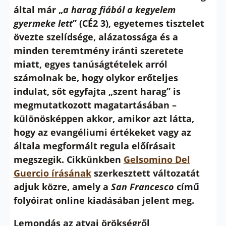
által már „
a harag fiából a kegyelem
gyermeke lett
” (CÉ2 3), egyetemes tisztelet
övezte szelídsége, alázatossága és a
minden teremtmény iránti szeretete
miatt, egyes tanúságtételek arról
számolnak be, hogy olykor erőteljes
indulat, sőt egyfajta „szent harag” is
megmutatkozott magatartásában –
különösképpen akkor, amikor azt látta,
hogy az evangéliumi értékeket vagy az
általa megformált regula előírásait
megszegik. Cikkünkben
Gelsomino Del
Guercio írásának
szerkesztett változatát
adjuk közre, amely a
San Francesco
című
folyóirat online kiadásában jelent meg.
Lemondás az atyai örökségről