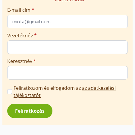
E-mail cím
*
Vezetéknév
*
Keresztnév
*
Marketing
Feliratkozom és elfogadom az
az adatkezelési
üzenetek
tájékoztatót
jóváhagyása
*
Feliratkozás