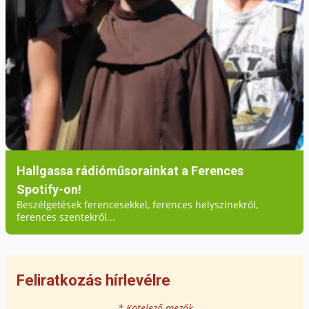
Hallgassa rádióműsorainkat a Ferences
Spotify-on!
Beszélgetések ferencesekkel, ferences helyszínekről,
ferences szentekről...
Feliratkozás hírlevélre
* Kötelező mezők