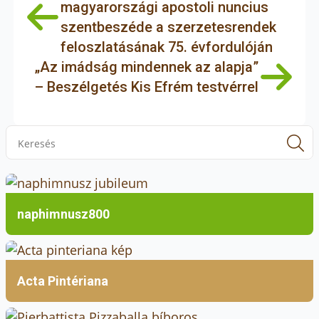
magyarországi apostoli nuncius
szentbeszéde a szerzetesrendek
feloszlatásának 75. évfordulóján
„Az imádság mindennek az alapja”
– Beszélgetés Kis Efrém testvérrel
S
f
naphimnusz800
Acta Pintériana