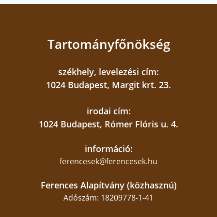
Tartományfőnökség
székhely, levelezési cím:
1024 Budapest, Margit krt. 23.
irodai cím:
1024 Budapest, Rómer Flóris u. 4.
információ:
ferencesek@ferencesek.hu
Ferences Alapítvány (közhasznú)
Adószám: 18209778-1-41