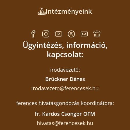
Intézményeink
Ügyintézés, információ,
kapcsolat:
irodavezető:
Brückner Dénes
irodavezeto@ferencesek.hu
ferences hivatásgondozás koordinátora:
fr. Kardos Csongor OFM
hivatas@ferencesek.hu