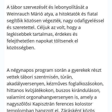
A tábor szervezését és lebonyolítását a
Weinrauch Márió atya, a hitoktatók és fiatal
segítőik közösen végezték, nagy odafigyeléssel
és szeretettel. Céljuk az volt, hogy a
legkisebbek tartalmas, érdekes és
felejthetetlen napokat töltsenek el
közösségben.
A négynapos program során a gyerekek részt
vettek tábori szentmisén, túrán,
akadályversenyen, kézműves foglalkozásokon,
hittanos kvízjátékokon, buszos kiránduláson,
valamint orgonahangversenyen is, amely a
nagyszőlősi Kapisztrán ferences kolostor
templomban hangzott el. Zárásként közös