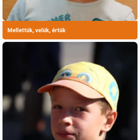
Angéla Gimnázium
Forrás: Magyar Kurír
Mellettük, velük, értük