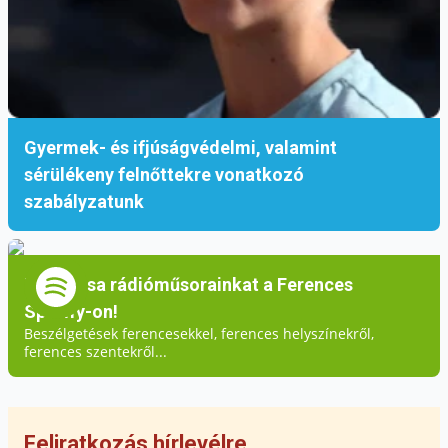
Gyermek- és ifjúságvédelmi, valamint
sérülékeny felnőttekre vonatkozó
szabályzatunk
Hallgassa rádióműsorainkat a Ferences
Spotify-on!
Beszélgetések ferencesekkel, ferences helyszínekről,
ferences szentekről...
Feliratkozás hírlevélre