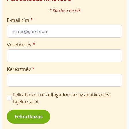
* Kötelező mezők
E-mail cím
*
Vezetéknév
*
Keresztnév
*
Marketing
Feliratkozom és elfogadom az
az adatkezelési
üzenetek
tájékoztatót
jóváhagyása
*
Feliratkozás