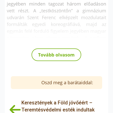
jegyében minden tagozat három előadáson
vett részt. A „testköszöntőn” a gimnázium
udvarán Szent Ferenc elképzelt mozdulatait
formálták egyedi koreográfiává, majd az
egymás felé forduló figyelem jegyében magyar
népzenére páros táncot tanultak. „A szellem
kihívása” című foglalkozáson disputázó diákok
vitát folytattak arról, hogy a Szent Ferenc-i
Tovább olvasom
küldetés jelenthet-e példát a magyar
diákoknak. A vita egyes állomásain a hallgatók
szavaztak arról, hogy számukra melyik
álláspont a megnyerőbb. A harmadik
Oszd meg a barátaiddal:
foglalkozás a „lélekszínház” volt, ahol a
színházi formanyelvet az evangélium és
önmagunk jobb megismerése érdekében
Keresztények a Föld jövőéért –
hívták segítségül, Szent Ferenc életének tetteit
Teremtésvédelmi esték indultak
állítva a színházi etűdök fókuszába. A lelkinap