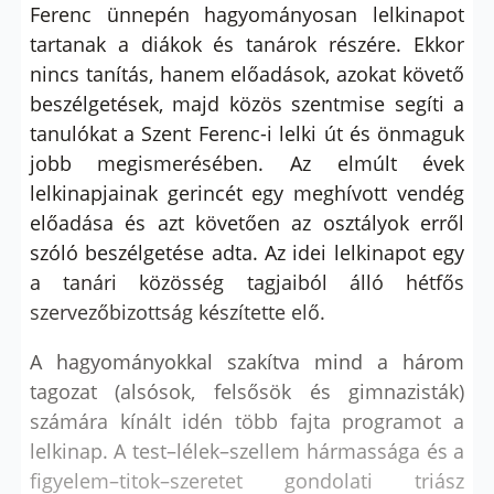
Ferenc ünnepén hagyományosan lelkinapot
tartanak a diákok és tanárok részére. Ekkor
nincs tanítás, hanem előadások, azokat követő
beszélgetések, majd közös szentmise segíti a
tanulókat a Szent Ferenc-i lelki út és önmaguk
jobb megismerésében. Az elmúlt évek
lelkinapjainak gerincét egy meghívott vendég
előadása és azt követően az osztályok erről
szóló beszélgetése adta. Az idei lelkinapot egy
a tanári közösség tagjaiból álló hétfős
szervezőbizottság készítette elő.
A hagyományokkal szakítva mind a három
tagozat (alsósok, felsősök és gimnazisták)
számára kínált idén több fajta programot a
lelkinap. A test–lélek–szellem hármassága és a
figyelem–titok–szeretet gondolati triász