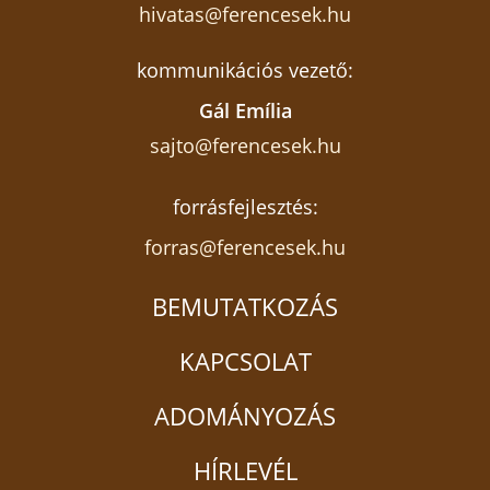
hivatas@ferencesek.hu
kommunikációs vezető:
Gál Emília
sajto@ferencesek.hu
forrásfejlesztés:
forras@ferencesek.hu
BEMUTATKOZÁS
KAPCSOLAT
ADOMÁNYOZÁS
HÍRLEVÉL