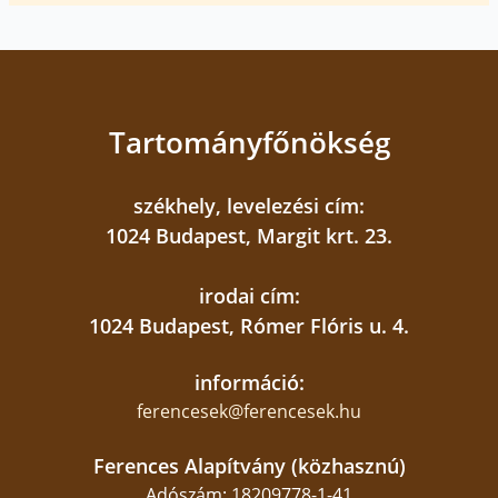
Tartományfőnökség
székhely, levelezési cím:
1024 Budapest, Margit krt. 23.
irodai cím:
1024 Budapest, Rómer Flóris u. 4.
információ:
ferencesek@ferencesek.hu
Ferences Alapítvány (közhasznú)
Adószám: 18209778-1-41