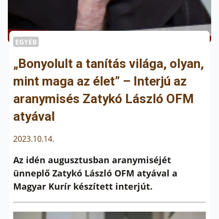
EGYÉB
„Bonyolult a tanítás világa, olyan,
mint maga az élet” – Interjú az
aranymisés Zatykó László OFM
atyával
2023.10.14.
Az idén augusztusban aranymiséjét
ünneplő Zatykó László OFM atyával a
Magyar Kurír készített interjút.