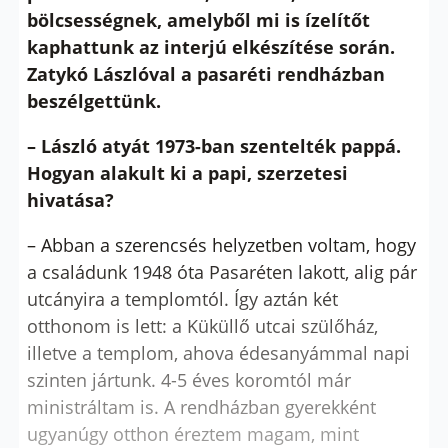
bölcsességnek, amelyből mi is ízelítőt
kaphattunk az interjú elkészítése során.
Zatykó Lászlóval a pasaréti rendházban
beszélgettünk.
– László atyát 1973-ban szentelték pappá.
Hogyan alakult ki a papi, szerzetesi
hivatása?
– Abban a szerencsés helyzetben voltam, hogy
a családunk 1948 óta Pasaréten lakott, alig pár
utcányira a templomtól. Így aztán két
otthonom is lett: a Küküllő utcai szülőház,
illetve a templom, ahova édesanyámmal napi
szinten jártunk. 4-5 éves koromtól már
ministráltam is. A rendházban gyerekként
ugyanúgy otthon éreztem magam, mint