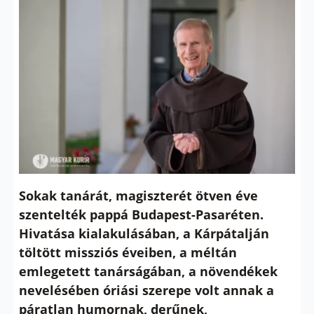
Sokak tanárát, magiszterét ötven éve
szentelték pappá Budapest-Pasaréten.
Hivatása kialakulásában, a Kárpátalján
töltött missziós éveiben, a méltán
emlegetett tanárságában, a növendékek
nevelésében óriási szerepe volt annak a
páratlan humornak, derűnek,