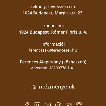
székhely, levelezési cím:
1024 Budapest, Margit krt. 23.
irodai cím:
1024 Budapest, Rómer Flóris u. 4.
információ:
ferencesek@ferencesek.hu
Ferences Alapítvány (közhasznú)
Adószám: 18209778-1-41
Intézményeink