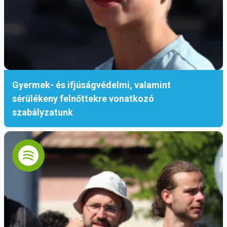
Gellért Sára Mária
Fotó: Gellért Sára Mária
Ferences Média, 2023
Gyermek- és ifjúságvédelmi, valamint
sérülékeny felnőttekre vonatkozó
szabályzatunk