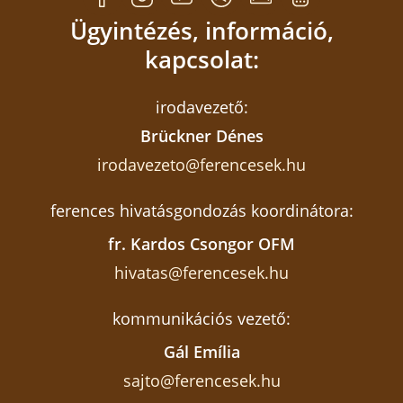
Ügyintézés, információ,
kapcsolat:
irodavezető:
Brückner Dénes
irodavezeto@ferencesek.hu
ferences hivatásgondozás koordinátora:
fr. Kardos Csongor OFM
hivatas@ferencesek.hu
kommunikációs vezető:
Gál Emília
sajto@ferencesek.hu