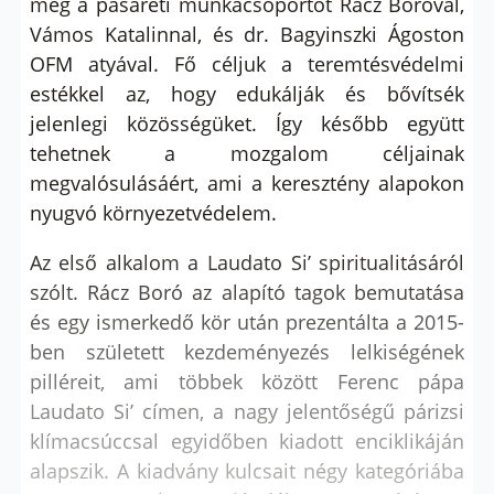
meg a pasaréti munkacsoportot Rácz Boróval,
Vámos Katalinnal, és dr. Bagyinszki Ágoston
OFM atyával. Fő céljuk a teremtésvédelmi
estékkel az, hogy edukálják és bővítsék
jelenlegi közösségüket. Így később együtt
tehetnek a mozgalom céljainak
megvalósulásáért, ami a keresztény alapokon
nyugvó környezetvédelem.
Az első alkalom a Laudato Si’ spiritualitásáról
szólt. Rácz Boró az alapító tagok bemutatása
és egy ismerkedő kör után prezentálta a 2015-
ben született kezdeményezés lelkiségének
pilléreit, ami többek között Ferenc pápa
Laudato Si’ címen, a nagy jelentőségű párizsi
klímacsúccsal egyidőben kiadott enciklikáján
alapszik. A kiadvány kulcsait négy kategóriába