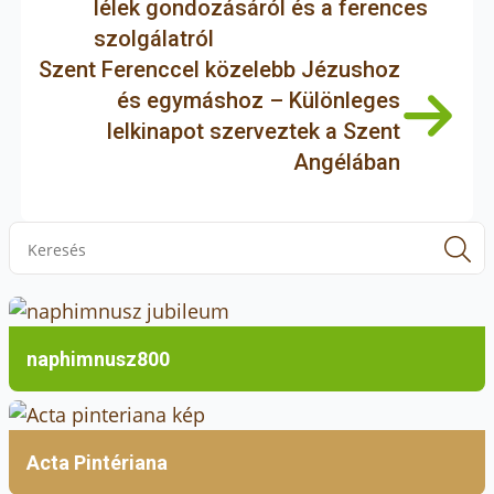
lélek gondozásáról és a ferences
idézetek közül. Miután megismerkedtek a
szolgálatról
pápai enciklikán alapuló kulcsokkal, a négy
Szent Ferenccel közelebb Jézushoz
téma szerint csoportokra oszlottak, hogy
és egymáshoz – Különleges
megbeszéljék az általuk hallottakat, az
lelkinapot szerveztek a Szent
idézeteket és pasarét jelenlegi helyzetét. Az est
Angélában
így egy közös gondolatébresztő eszmecserével
zárult.
S
f
naphimnusz800
Acta Pintériana