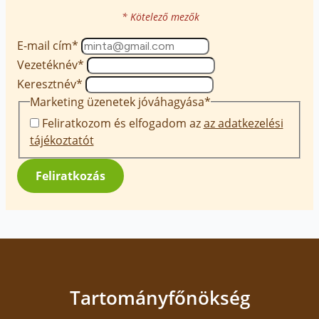
* Kötelező mezők
E-mail cím
*
Vezetéknév
*
Keresztnév
*
Marketing üzenetek jóváhagyása
*
Feliratkozom és elfogadom az
az adatkezelési
tájékoztatót
Feliratkozás
Tartományfőnökség