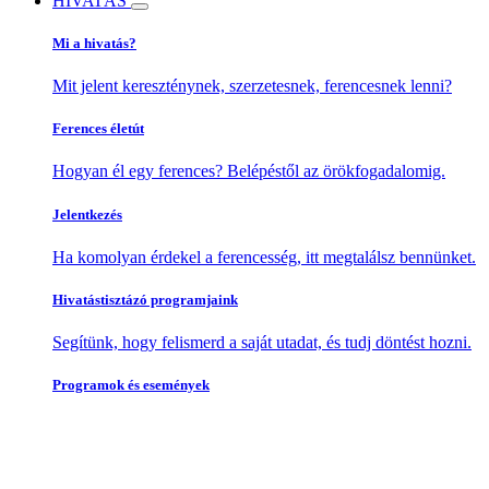
HIVATÁS
Mi a hivatás?
Mit jelent kereszténynek, szerzetesnek, ferencesnek lenni?
Ferences életút
Hogyan él egy ferences? Belépéstől az örökfogadalomig.
Jelentkezés
Ha komolyan érdekel a ferencesség, itt megtalálsz bennünket.
Hivatástisztázó programjaink
Segítünk, hogy felismerd a saját utadat, és tudj döntést hozni.
Programok és események