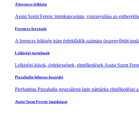
A ferences lelkiség
Assisi Szent Ferenc istenkapcsolata, viszonyulása az emberekhe
Ferences források
A ferences lelkiség iránt érdeklődők számára összegyűjtött irod
Lelkiségi tartalmak
Lelkiségi írások, érdekességek, elmélkedések Assisi Szent Feren
Pizzaballa bíboros beszédei
Pierbattista Pizzaballa jeruzsálemi latin pátriárka elmélkedései
Assisi Szent Ferenc imádságai