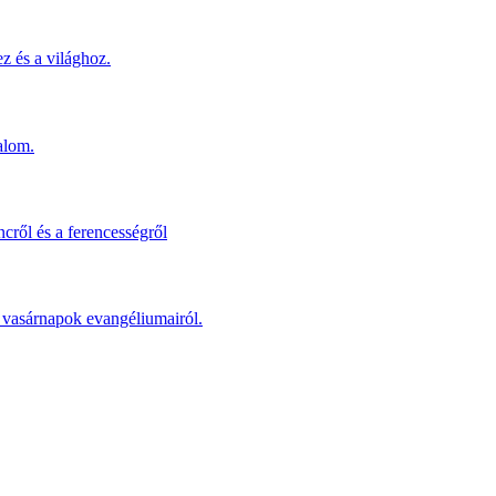
z és a világhoz.
alom.
cről és a ferencességről
 a vasárnapok evangéliumairól.