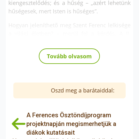
kiengesztelődés; és a hűség – „azért lehetünk
hűségesek, mert Isten is hűséges”.
Hogyan jeleníthető meg Szent Ferenc lelkisége
a világi életben? – merül fel a kérdés. A II.
Vatikáni Zsinat hangsúlyozta: a világi hívek
értékesen hozzájárulhatnak a világ
Tovább olvasom
evangelizációjához (LG 35).
Fontos kérdéseket javasolt átgondolásra az
előadó: Az evangélium örömhír, de valóban
megtaláljuk-e benne az örömet? Eljut-e
Oszd meg a barátaiddal:
hozzánk a hír? Örömet jelentünk-e Istennek,
egymásnak, a világnak?
A Ferences Ösztöndíjprogram
Konkrét szempontokat is felvetett az előadó,
projektnapján megismerhetjük a
többek között a testvéri közösség erősítését, a
diákok kutatásait
kizsákmányolás, a marginalizálódás elleni