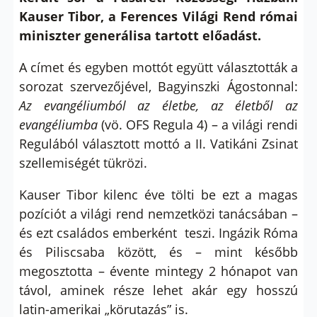
Kauser Tibor, a Ferences Világi Rend római
miniszter generálisa tartott előadást.
A címet és egyben mottót együtt választották a
sorozat szervezőjével, Bagyinszki Ágostonnal:
Az evangéliumból az életbe, az életből az
evangéliumba
(vö. OFS Regula 4) – a világi rendi
Regulából választott mottó a II. Vatikáni Zsinat
szellemiségét tükrözi.
Kauser Tibor kilenc éve tölti be ezt a magas
pozíciót a világi rend nemzetközi tanácsában –
és ezt családos emberként teszi. Ingázik Róma
és Piliscsaba között, és – mint később
megosztotta – évente mintegy 2 hónapot van
távol, aminek része lehet akár egy hosszú
latin-amerikai „körutazás” is.