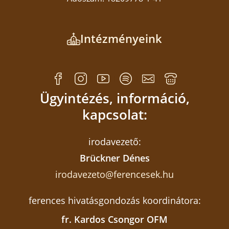
néven 2018-ban indult kezdeményezés,
melynek keretében kutakkal igyekeznek ellátni
Intézményeink
azokat az afrikai településeket, ahol nincs
biztonságos ivóvíz.
Ügyintézés, információ,
kapcsolat:
irodavezető:
Brückner Dénes
irodavezeto@ferencesek.hu
ferences hivatásgondozás koordinátora:
fr. Kardos Csongor OFM