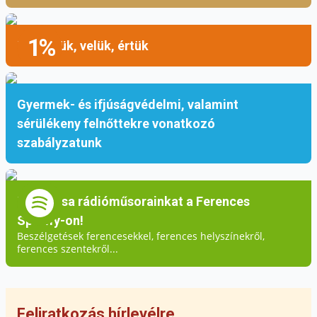
váljanak láthatóvá a társadalomban.
1%
Mellettük, velük, értük
Gyermek- és ifjúságvédelmi, valamint
sérülékeny felnőttekre vonatkozó
szabályzatunk
Hallgassa rádióműsorainkat a Ferences
Spotify-on!
Beszélgetések ferencesekkel, ferences helyszínekről,
ferences szentekről...
Fotó: Gieszer Richárd
Az előadás hátralévő részében a Ferences
Feliratkozás hírlevélre