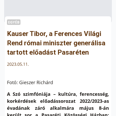
EGYÉB
Kauser Tibor, a Ferences Világi
Rend római miniszter generálisa
tartott előadást Pasaréten
2023.05.11.
Fotó: Gieszer Richárd
A Szó szimfóniája – kultúra, ferencesség,
korkérdések előadássorozat 2022/2023-as
évadának záró alkalmára május 8-án
került sor a Pasaréti Közösségi Házban: