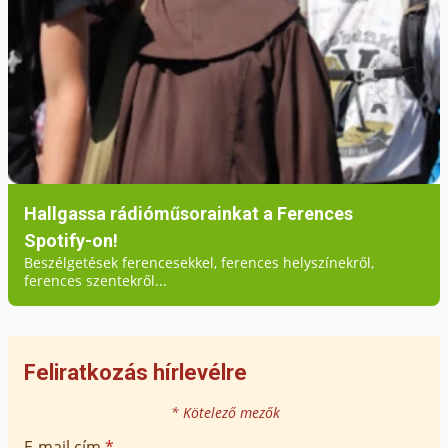
Hallgassa rádióműsorainkat a Ferences
Spotify-on!
Beszélgetések ferencesekkel, ferences helyszínekről,
ferences szentekről...
Feliratkozás hírlevélre
* Kötelező mezők
E-mail cím
*