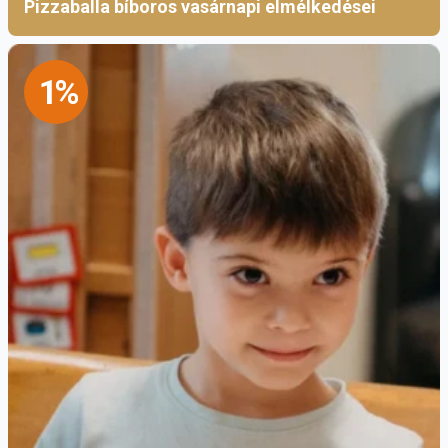
Pizzaballa bíboros vasárnapi elmélkedései
1%