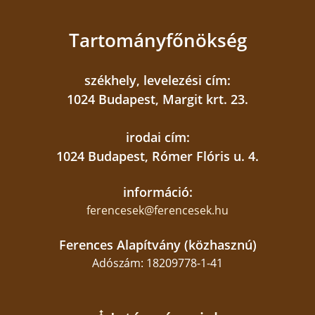
Tartományfőnökség
székhely, levelezési cím:
1024 Budapest, Margit krt. 23.
irodai cím:
1024 Budapest, Rómer Flóris u. 4.
információ:
ferencesek@ferencesek.hu
Ferences Alapítvány (közhasznú)
Adószám: 18209778-1-41