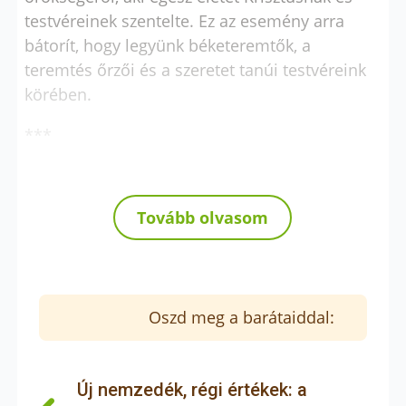
testvéreinek szentelte. Ez az esemény arra
bátorít, hogy legyünk béketeremtők, a
teremtés őrzői és a szeretet tanúi testvéreink
körében.
***
Kámán Veronika
Forrás:
sanfrancesco.org
, EWTN
Tovább olvasom
Oszd meg a barátaiddal:
Új nemzedék, régi értékek: a