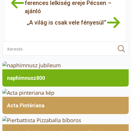
ferences lelkiség ereje Pécsen –
ajánló
„A világ is csak vele fényesül”
S
f
naphimnusz800
Acta Pintériana