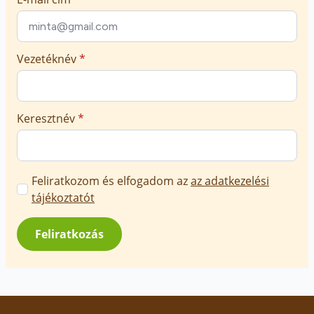
Vezetéknév
*
Keresztnév
*
Marketing
Feliratkozom és elfogadom az
az adatkezelési
üzenetek
tájékoztatót
jóváhagyása
*
Feliratkozás