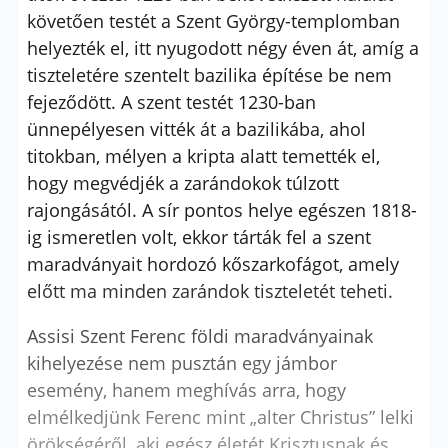
követően testét a Szent György-templomban
helyezték el, itt nyugodott négy éven át, amíg a
tiszteletére szentelt bazilika építése be nem
fejeződött. A szent testét 1230-ban
ünnepélyesen vitték át a bazilikába, ahol
titokban, mélyen a kripta alatt temették el,
hogy megvédjék a zarándokok túlzott
rajongásától. A sír pontos helye egészen 1818-
ig ismeretlen volt, ekkor tárták fel a szent
maradványait hordozó kőszarkofágot, amely
előtt ma minden zarándok tiszteletét teheti.
Assisi Szent Ferenc földi maradványainak
kihelyezése nem pusztán egy jámbor
esemény, hanem meghívás arra, hogy
elmélkedjünk Ferenc mint „alter Christus” lelki
örökségéről, aki egész életét Krisztusnak és