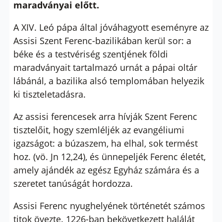
maradványai előtt.
A XIV. Leó pápa által jóváhagyott eseményre az
Assisi Szent Ferenc-bazilikában kerül sor: a
béke és a testvériség szentjének földi
maradványait tartalmazó urnát a pápai oltár
lábánál, a bazilika alsó templomában helyezik
ki tiszteletadásra.
Az assisi ferencesek arra hívják Szent Ferenc
tisztelőit, hogy szemléljék az evangéliumi
igazságot: a búzaszem, ha elhal, sok termést
hoz. (vö. Jn 12,24), és ünnepeljék Ferenc életét,
amely ajándék az egész Egyház számára és a
szeretet tanúságát hordozza.
Assisi Ferenc nyughelyének történetét számos
titok övezte. 1226-ban bekövetkezett halálát