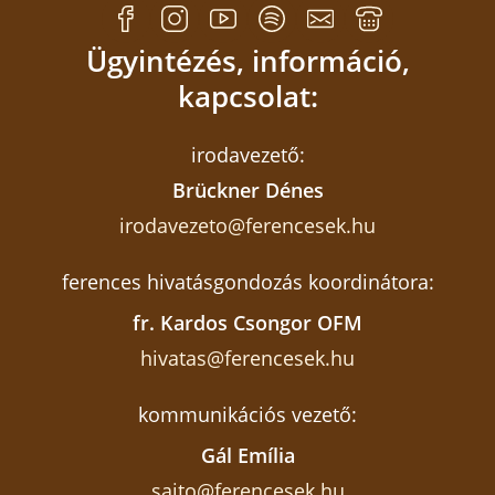
Ügyintézés, információ,
kapcsolat:
irodavezető:
Brückner Dénes
irodavezeto@ferencesek.hu
ferences hivatásgondozás koordinátora:
fr. Kardos Csongor OFM
hivatas@ferencesek.hu
kommunikációs vezető:
Gál Emília
sajto@ferencesek.hu