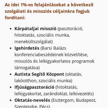
Az idei 1%-os felajánlásokat a következő
szolgálati és missziós céljainkra fogjuk
fordítani:
Kárpátaljai misszió
(pasztoráció,
hitoktatás, szociális munka,
menekültszolgálat)
Igehirdetés
(Barsi Balázs
konferenciabeszédeinek közvetítése,
missziós és lelkigyakorlatos programok
támogatása)
Autista Segítő Központ
(oktatás,
lakóotthon, szociális munka)
Ifjúságpasztoráció
(hitoktatás,
lelkigyakorlat, zarándoklat, lelkivezetés)
Oktatás-nevelés
(Esztergom, Budapest,
Szentendre, Pécs)