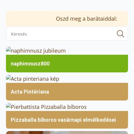
Oszd meg a barátaiddal:
Se
for
naphimnusz800
Acta Pintériana
Pizzaballa bíboros vasárnapi elmélkedései