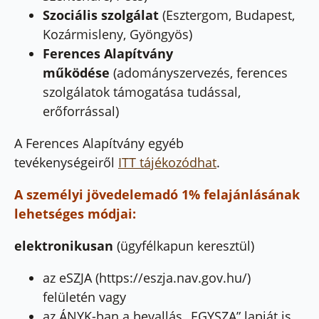
Szociális szolgálat
(Esztergom, Budapest,
Kozármisleny, Gyöngyös)
Ferences Alapítvány
működése
(adományszervezés, ferences
szolgálatok támogatása tudással,
erőforrással)
A Ferences Alapítvány egyéb
tevékenységeiről
ITT tájékozódhat
.
A személyi jövedelemadó 1% felajánlásának
lehetséges módjai:
elektronikusan
(ügyfélkapun keresztül)
az eSZJA (https://eszja.nav.gov.hu/)
felületén vagy
az ÁNYK-ban a bevallás „EGYSZA” lapját is