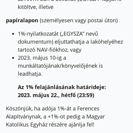
kitöltve, illetve
papíralapon
(személyesen vagy postai úton)
1%-nyilatkozatát („EGYSZA” nevű
dokumentum) eljuttathatja a lakóhelyéhez
tartozó NAV-fiókhoz, vagy
2023. május 10-ig a
munkáltatójának/könyvelőjének is
leadhatja.
Az 1% felajánlásának határideje:
2023. május 22., hétfő (23:59)
Köszönjük, ha adója 1%-át a Ferences
Alapítványnak, a +1%-ot pedig a Magyar
Katolikus Egyház részére ajánlja fel!