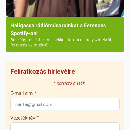
Hallgassa rádióműsorainkat a Ferences
Spotify-on!
Beszélgetések ferencesekkel, ferences helyszínekről,
ferences szentekről...
Feliratkozás hírlevélre
* Kötelező mezők
E-mail cím
*
Vezetéknév
*