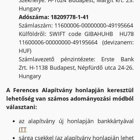
Székhelye: H-1024 Budapest, Margit krt. 23.
Hungary
Adószáma: 18209778-1-41
Számlaszám: 11600006-00000000-49195664
Külföldről: SWIFT code GIBAHUHB HU78
11600006-00000000-49195664 (devizanem:
HUF)
Számlavezető pénzintézete: Erste Bank
Zrt. H-1138 Budapest, Népfürdő utca 24-26.
Hungary
A Ferences Alapítvány honlapján keresztül
lehetőség van számos adományozási módból
választani:
az alapítvány új honlapján bankkártyával
ITT
sárga csekkel (az alapítvány honlapján lehet