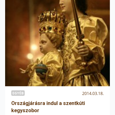
EGYÉB
2014.03.18.
Országjárásra indul a szentkúti
kegyszobor