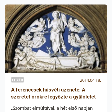
felkészülésre és visszatekintésre szánják,
majd megtárgyalják a javaslatokat, és
várhatóan péntek délután és szombat
délelőtt zajlanak a választások, vagyis a
tisztújítás.
EGYÉB
2014.04.18.
A ferencesek húsvéti üzenete: A
szeretet örökre legyőzte a gyűlöletet
„Szombat elmúltával, a hét első napján