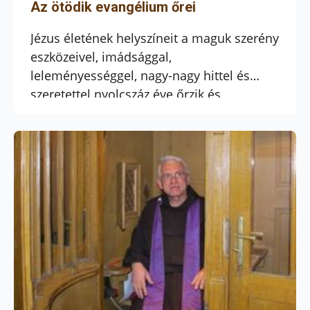
Az ötödik evangélium őrei
Jézus életének helyszíneit a maguk szerény
eszközeivel, imádsággal,
leleményességgel, nagy-nagy hittel és
szeretettel nyolcszáz éve őrzik és
gondozzák a ferencesek. Jelenleg több
mint ötven szent helyen vannak jelen
Szent Ferenc fiai Egyiptomtól Szíriáig
mindenfelé a Szentföldön, amelyet VI. Pál
pápa találóan az ötödik evangéliumnak
nevezett.