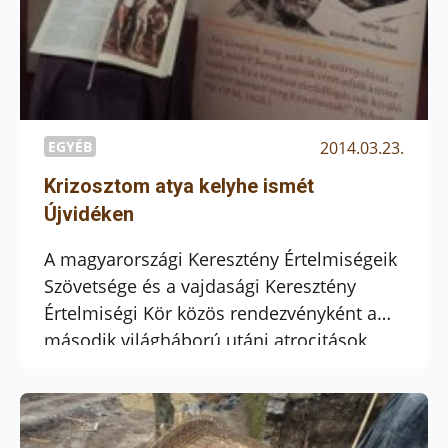
EGYÉB
2014.03.23.
Krizosztom atya kelyhe ismét
Újvidéken
A magyarországi Keresztény Értelmiségeik
Szövetsége és a vajdasági Keresztény
Értelmiségi Kör közös rendezvényként a
második világháború utáni atrocitások
hetvenedik évfordulója alkalmából
háromnapos közös koszorúzási körutat
szerveztek, melynek keretében