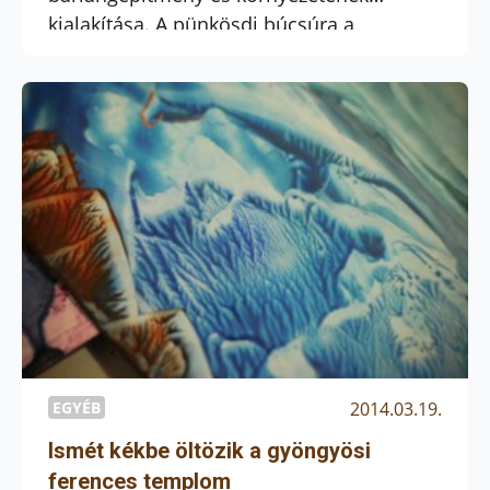
kialakítása. A pünkösdi búcsúra a
kegyhelynek már ez a része is elkészül. A
felújítási munkák befejezése 2015
tavaszára várható – közölte Kálmán
Peregrin kegyhelyigazgató a Ferences
Sajtóközponttal.
EGYÉB
2014.03.19.
Ismét kékbe öltözik a gyöngyösi
ferences templom