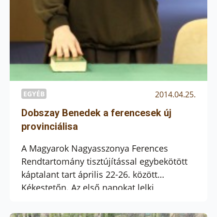
EGYÉB
2014.04.25.
Dobszay Benedek a ferencesek új
provinciálisa
A Magyarok Nagyasszonya Ferences
Rendtartomány tisztújítással egybekötött
káptalant tart április 22-26. között
Kékestetőn. Az első napokat lelki
felkészülésre és visszatekintésre szánták,
majd megtárgyalták a javaslatokat, és 25-