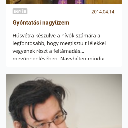
EGYÉB
2014.04.14.
Gyóntatási nagyüzem
Húsvétra készülve a hívők számára a
legfontosabb, hogy megtisztult lélekkel
vegyenek részt a feltámadás
megünneplésében. Nagyhéten mindig
megnő a gyónni szándékozók száma. Ezért
a pesti ferenceseknél hat, a Margit körúti
rendházban pedig kettő-négy pap áll a
hívek rendelkezésére ezen a héten a déli
órákat kivéve egész nap.