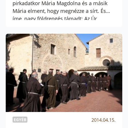
pirkadatkor Mária Magdolna és a másik
Mária elment, hogy megnézze a sírt. És
íme, nagy földrengés támadt: Az Úr
angyala leszállt az égből, odament,
elhengerítette a követ és ráült.” Mt 28.1
-10.
EGYÉB
2014.04.15.