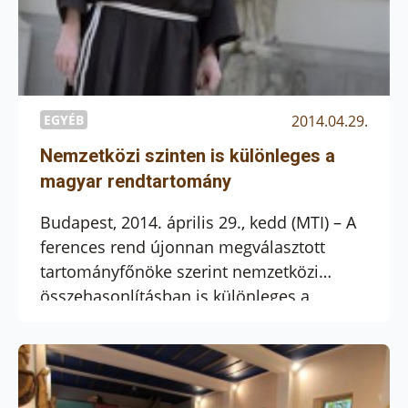
EGYÉB
2014.04.29.
Nemzetközi szinten is különleges a
magyar rendtartomány
Budapest, 2014. április 29., kedd (MTI) – A
ferences rend újonnan megválasztott
tartományfőnöke szerint nemzetközi
összehasonlításban is különleges a
magyar ferences rendtartomány, mert
“talán ennyiféle feladatot egyik tartomány
sem visz”.