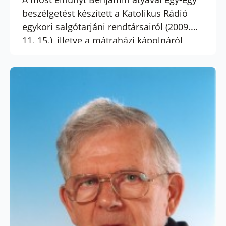
beszélgetést készített a Katolikus Rádió
egykori salgótarjáni rendtársairól (2009.
11. 15.), illetve a mátraházi kápolnáról
2012.10.05. Az alábbiakban ezeket adjuk
közre. Benjamin atyától május 27-én 15
órakor a Margit körúti templomban
vesznek végső búcsút rokonai, rendtársai
és egykori tanítványai.