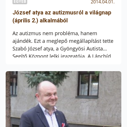
EGYÉB
2014.04.01.
József atya az autizmusról a világnap
(április 2.) alkalmából
Az autizmus nem probléma, hanem
ajándék. Ezt a meglepő megállapítást tette
Szabó József atya, a Gyöngyösi Autista
Segítő Központ lelki igazgatója. A Lánchíd
Rádió autizmus világnapja (április 2.)
alkalmából készült, és március 30-án a
Hitvilág c. műsorban elhangzott
összeállítást itt meghallgathatja.