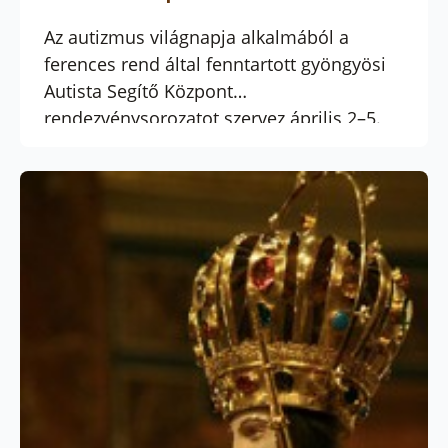
Az autizmus világnapja alkalmából a
ferences rend által fenntartott gyöngyösi
Autista Segítő Központ
rendezvénysorozatot szervez április 2–5.
között. A 2-i jótékonysági est sztárvendége
Rúzsa Magdi. Támogatójegyek 2500
forintos áron kaphatók a Mátra
Művelődési Központban. Az est végén,
csatlakozva a „Ragyogjon kékben”
világkampányhoz, idén is kék színbe
öltözik a ferences épületegyüttes.