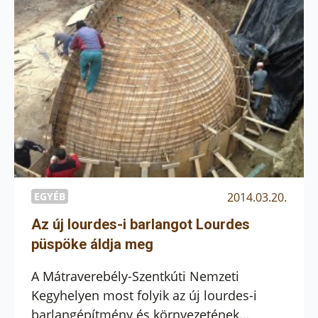
meglátogatták és koszorút helyeztek el az
ártatlanul kivégzettek több emlékhelyén –
tudósít a VajdaságMa hírportál. .
EGYÉB
2014.03.20.
Az új lourdes-i barlangot Lourdes
püspöke áldja meg
A Mátraverebély-Szentkúti Nemzeti
Kegyhelyen most folyik az új lourdes-i
barlangépítmény és környezetének