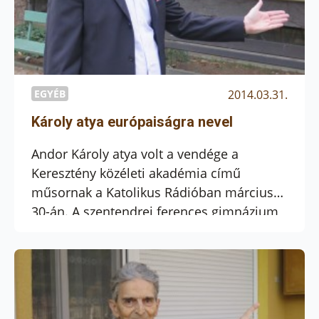
EGYÉB
2014.03.31.
Károly atya európaiságra nevel
Andor Károly atya volt a vendége a
Keresztény közéleti akadémia című
műsornak a Katolikus Rádióban március
30-án. A szentendrei ferences gimnázium
tanára az európai közéletben való
keresztény részvételre tanítja, neveli
diákjait. Ő honosította meg hazánkban az
Európai Parlament Modellt. A műsor itt
meghallgathatja.