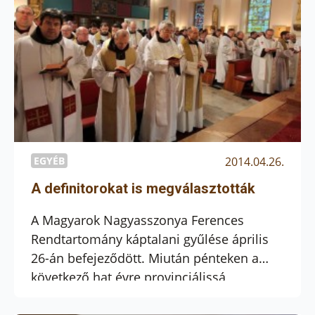
EGYÉB
2014.04.26.
A definitorokat is megválasztották
A Magyarok Nagyasszonya Ferences
Rendtartomány káptalani gyűlése április
26-án befejeződött. Miután pénteken a
következő hat évre provinciálissá
választották Dobszay Benedeket és
provinciális-helyettessé Várnai Jakabot,