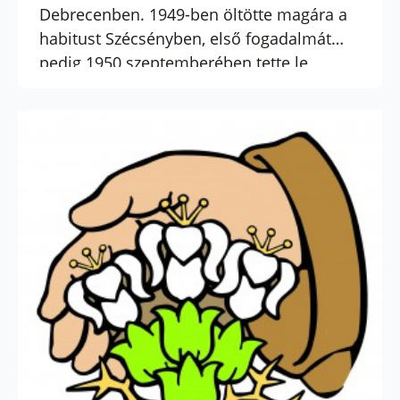
Debrecenben. 1949-ben öltötte magára a
habitust Szécsényben, első fogadalmát
pedig 1950 szeptemberében tette le
Jászberényben. 1953-ban Esztergomban
ünnepélyes fogadalommal kötelezte el
magát, majd 1955-ben pappá szentelték.