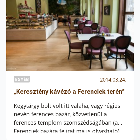
visszahallgatható.
EGYÉB
2014.03.24.
„Keresztény kávézó a Ferenciek terén”
Kegytárgy bolt volt itt valaha, vagy régies
nevén ferences bazár, közvetlenül a
ferences templom szomszédságában (a
Ferenciek bazára felirat ma is olvasható),
de van, ami jobban jövedelmez ma már.