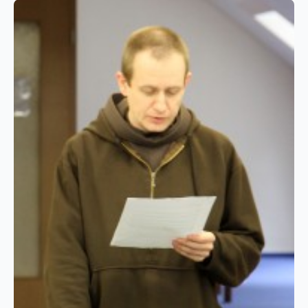
szombaton a négy definitor, vagyis
tanácsos személyéről döntöttek. Orosz
Lóránt, Bécser Róbert, Komáromi Előd és
Berhidai Piusz lettek tagjai a vezető
testületnek. Az ő megbízatásuk három
évre szól.