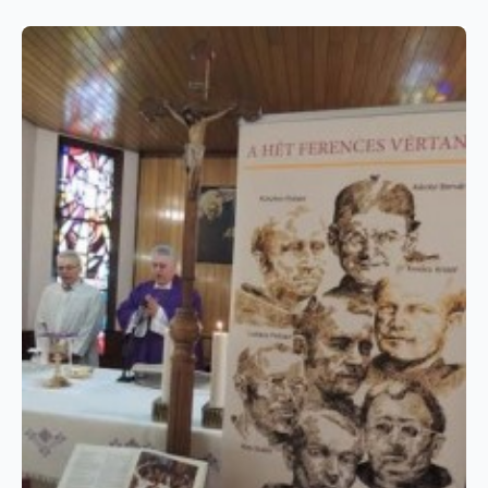
Főleg egy ilyen szép tágas helyiség az
újonnan átadott, felújított Ferenciek terén
– írja az Index hírportál.