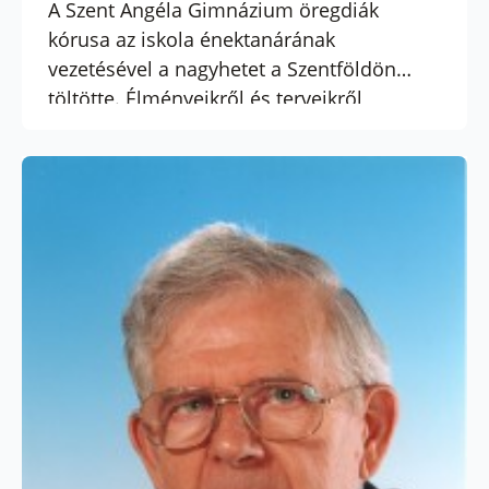
A Szent Angéla Gimnázium öregdiák
kórusa az iskola énektanárának
vezetésével a nagyhetet a Szentföldön
töltötte. Élményeikről és terveikről
nyilatkozott Semjén Gabriella karnagy a
Katolikus Rádiónak május 18-án. A műsort
itt meghallgathatja.