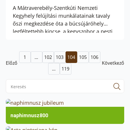
A Mátraverebély-Szentkúti Nemzeti
Kegyhely felújítási munkálatainak tavaly
őszi megkezdése óta a búcsújáróhely
legféltettebb kincse, a kegyszobor a pesti
Szent István-bazilikában vendégeskedett,
most, nagyböjtben pedig országjárásra
indul.
1
…
102
103
104
105
106
Előző
Következő
…
119
Se
for
naphimnusz800