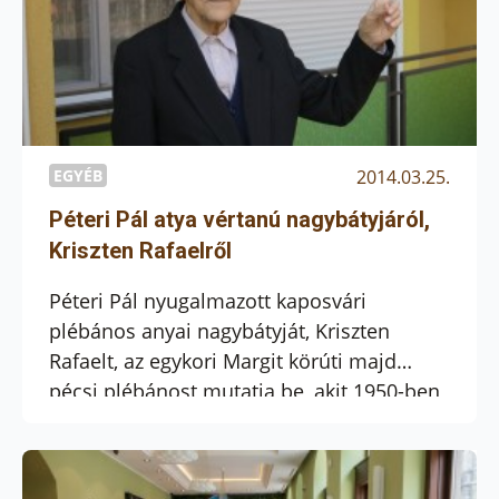
EGYÉB
2014.03.25.
Péteri Pál atya vértanú nagybátyjáról,
Kriszten Rafaelről
Péteri Pál nyugalmazott kaposvári
plébános anyai nagybátyját, Kriszten
Rafaelt, az egykori Margit körúti majd
pécsi plébánost mutatja be, akit 1950-ben
Új-Hatvanból hurcoltak el az Andrássy út
60-ba. Az interjú a Lánchíd Rádióban
hangzott el március 23-án, és itt