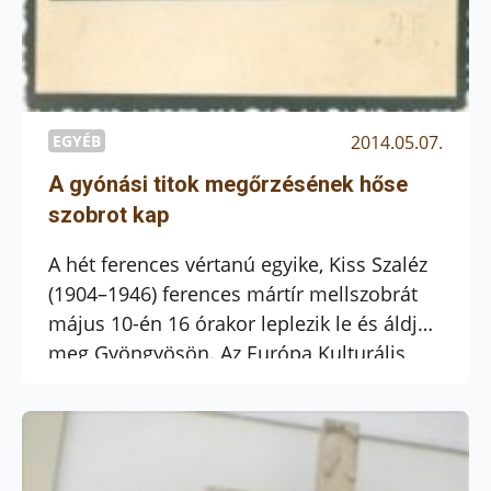
EGYÉB
2014.05.07.
A gyónási titok megőrzésének hőse
szobrot kap
A hét ferences vértanú egyike, Kiss Szaléz
(1904–1946) ferences mártír mellszobrát
május 10-én 16 órakor leplezik le és áldják
meg Gyöngyösön. Az Európa Kulturális
Egyesület adományából készült műalkotás
a ferences kolostor műemlék
könyvtárához vezető lépcsőházban, a
kolostor ajtaja mellett kap helyet.