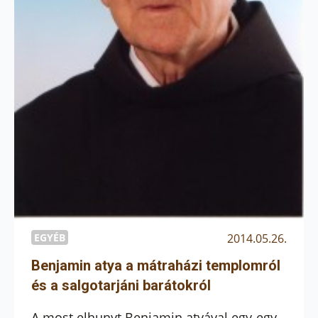
EGYÉB
2014.05.26.
Benjamin atya a mátraházi templomról
és a salgotarjáni barátokról
A most elhunyt Benjamin atyával egy-egy