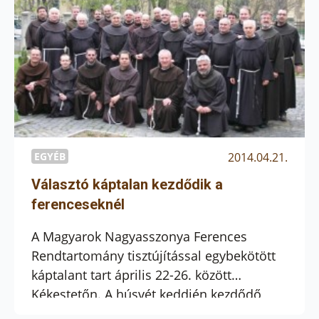
én délelőtt hat évre Dobszay Benedeket
választották meg provinciálisnak és Várnai
Jakabot provinciális-helyettesnek. A
definitórium további tagjairól pénteken
délután vagy szombaton döntenek.
EGYÉB
2014.04.21.
Választó káptalan kezdődik a
ferenceseknél
A Magyarok Nagyasszonya Ferences
Rendtartomány tisztújítással egybekötött
káptalant tart április 22-26. között
Kékestetőn. A húsvét keddjén kezdődő
rendi gyűlésen az első napokat lelki