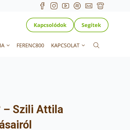
Kapcsolódok
Segítek
IA
FERENC800
KAPCSOLAT
Search for:
 Szili Attila
ásairól