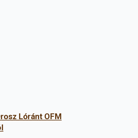
 Orosz Lóránt OFM
l