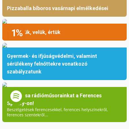
Pizzaballa bíboros vasárnapi elmélkedései
1%
Mellettük, velük, értük
Gyermek- és ifjúságvédelmi, valamint
sérülékeny felnőttekre vonatkozó
szabályzatunk
Hallgassa rádióműsorainkat a Ferences
Spotify-on!
Beszélgetések ferencesekkel, ferences helyszínekről,
ferences szentekről...