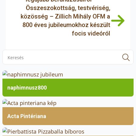
Összeszokottság, testvériség,
közösség – Zillich Mihály OFM a
800 éves jubileumokhoz készült
focis videóról
S
f
naphimnusz800
Acta Pintériana