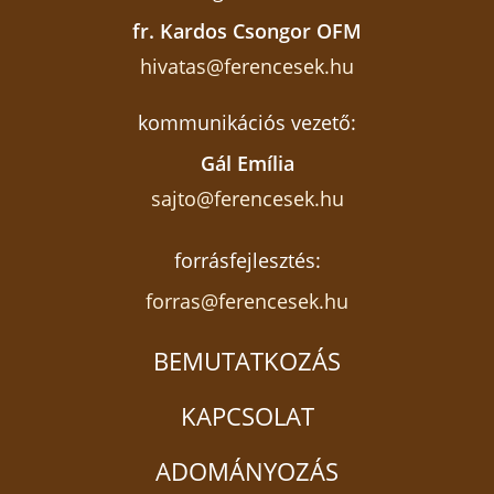
fr. Kardos Csongor OFM
hivatas@ferencesek.hu
kommunikációs vezető:
Gál Emília
sajto@ferencesek.hu
forrásfejlesztés:
forras@ferencesek.hu
BEMUTATKOZÁS
KAPCSOLAT
ADOMÁNYOZÁS