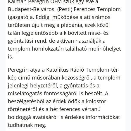
Kálmán Peregrin OFM szűk egy éve a
Budapest-Belvárosi (Pesti) Ferences Templom
igazgatója. Eddigi működése alatt számos
területen újult meg a plébánia, ezek közül
talán legjelentősebb a kibővített mise- és
gyóntatási rend, de aktívan használják a
templom homlokzatán található molinóhelyet
is.
Peregrin atya a Katolikus Rádió Templom-tér-
kép című műsorában közösségről, a templom
jelenlegi helyzetéről, a gyóntatás és a
miselátogatás fontosságáról is beszélt. A
beszélgetésből az érdeklődők a kolostor
történetéről és a hét ferences vértanú
boldoggá avatásáról is érdekes információkat
tudhatnak meg.