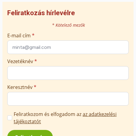
Feliratkozás hírlevélre
* Kötelező mezők
E-mail cím
*
Vezetéknév
*
Keresztnév
*
Marketing
Feliratkozom és elfogadom az
az adatkezelési
üzenetek
tájékoztatót
jóváhagyása
*