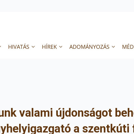
HIVATÁS
HÍREK
ADOMÁNYOZÁS
MÉD
unk valami újdonságot beh
helyigazgató a szentkúti f