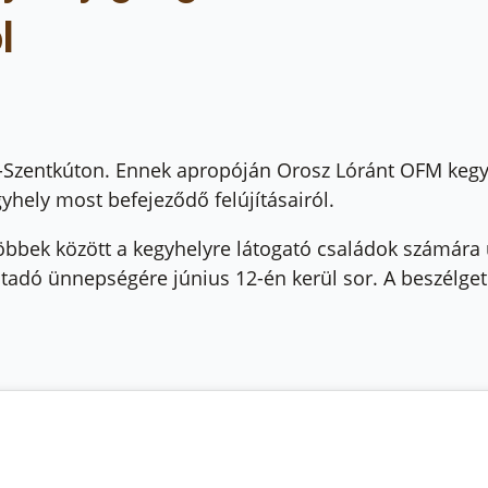
l
-Szentkúton. Ennek apropóján Orosz Lóránt OFM kegyh
yhely most befejeződő felújításairól.
bbek között a kegyhelyre látogató családok számára
k átadó ünnepségére június 12-én kerül sor. A beszélget