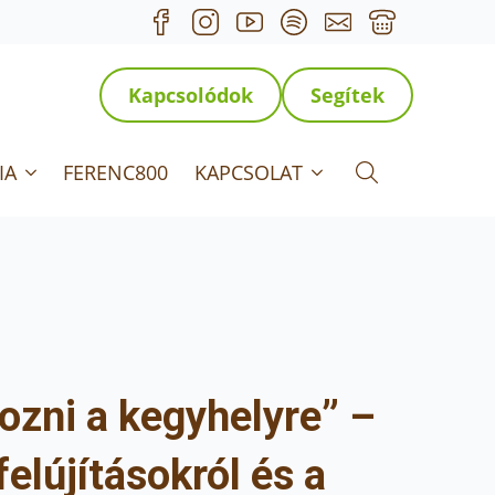
Kapcsolódok
Segítek
IA
FERENC800
KAPCSOLAT
Search for:
ozni a kegyhelyre” –
elújításokról és a