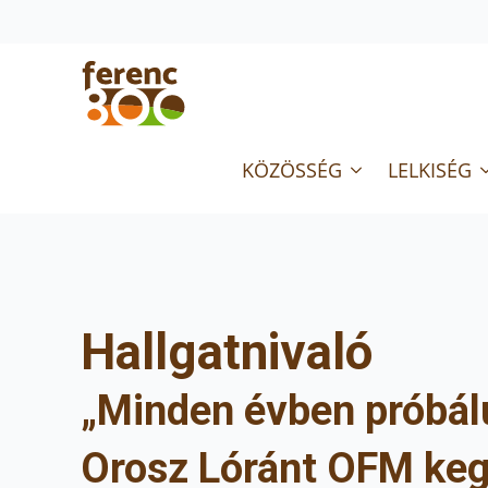
KÖZÖSSÉG
LELKISÉG
Hallgatnivaló
„Minden évben próbál
Orosz Lóránt OFM kegy