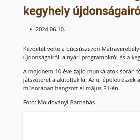
kegyhely újdonságairó
2024.06.10.
Kezdetét vette a búcsúszezon Mátraverebély
újdonságairól, a nyári programokról és a keg
A majdnem 10 éve zajló munkálatok során tö
játszóteret alakítottak ki. Az új épületrésze
műsorában hangzott el május 31-én.
Fotó: Moldoványi Barnabás