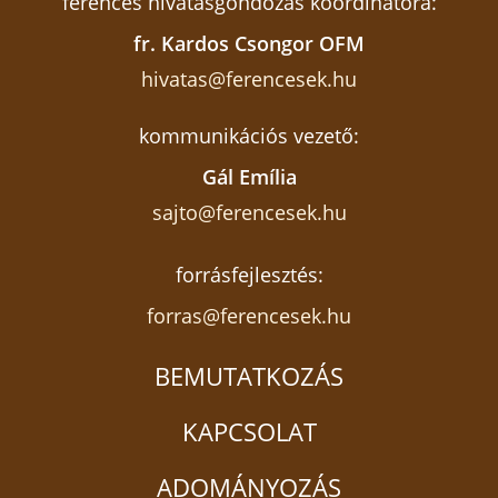
ferences hivatásgondozás koordinátora:
fr. Kardos Csongor OFM
hivatas@ferencesek.hu
kommunikációs vezető:
Gál Emília
sajto@ferencesek.hu
forrásfejlesztés:
forras@ferencesek.hu
BEMUTATKOZÁS
KAPCSOLAT
ADOMÁNYOZÁS