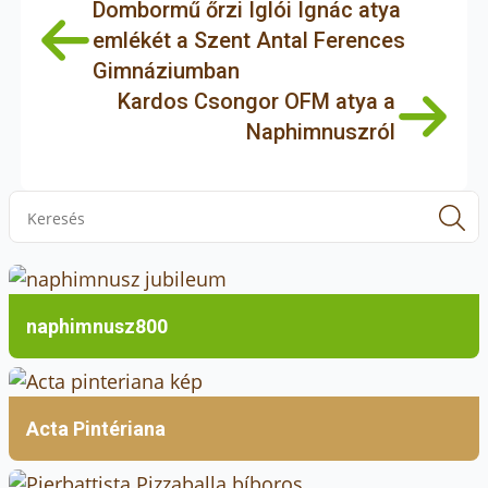
Dombormű őrzi Iglói Ignác atya
emlékét a Szent Antal Ferences
Gimnáziumban
Kardos Csongor OFM atya a
Naphimnuszról
S
f
naphimnusz800
Acta Pintériana