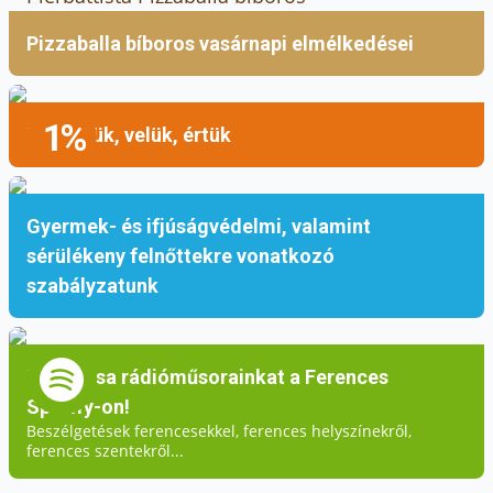
Pizzaballa bíboros vasárnapi elmélkedései
1%
Mellettük, velük, értük
Gyermek- és ifjúságvédelmi, valamint
sérülékeny felnőttekre vonatkozó
szabályzatunk
Hallgassa rádióműsorainkat a Ferences
Spotify-on!
Beszélgetések ferencesekkel, ferences helyszínekről,
ferences szentekről...