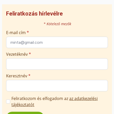
Feliratkozás hírlevélre
* Kötelező mezők
E-mail cím
*
Vezetéknév
*
Keresztnév
*
Marketing
Feliratkozom és elfogadom az
az adatkezelési
üzenetek
tájékoztatót
jóváhagyása