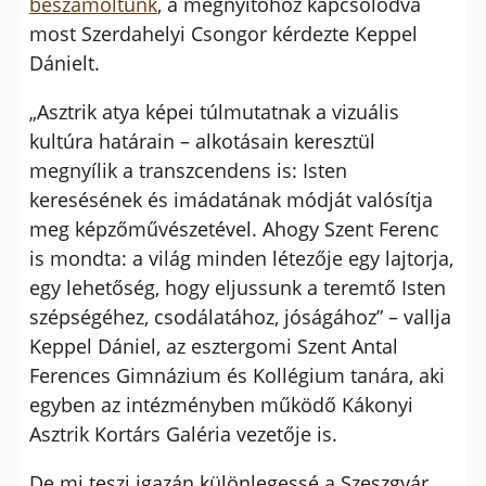
beszámoltunk
, a megnyitóhoz kapcsolódva
most Szerdahelyi Csongor kérdezte Keppel
Dánielt.
„Asztrik atya képei túlmutatnak a vizuális
kultúra határain – alkotásain keresztül
megnyílik a transzcendens is: Isten
keresésének és imádatának módját valósítja
meg képzőművészetével. Ahogy Szent Ferenc
is mondta: a világ minden létezője egy lajtorja,
egy lehetőség, hogy eljussunk a teremtő Isten
szépségéhez, csodálatához, jóságához” – vallja
Keppel Dániel, az esztergomi Szent Antal
Ferences Gimnázium és Kollégium tanára, aki
egyben az intézményben működő Kákonyi
Asztrik Kortárs Galéria vezetője is.
De mi teszi igazán különlegessé a Szeszgyár