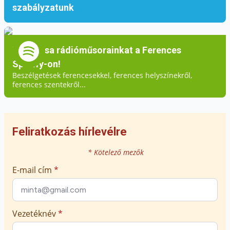
szabályzatunk
Hallgassa rádióműsorainkat a Ferences
Spotify-on!
Beszélgetések ferencesekkel, ferences helyszínekről,
ferences szentekről...
Feliratkozás hírlevélre
* Kötelező mezők
E-mail cím
*
Vezetéknév
*