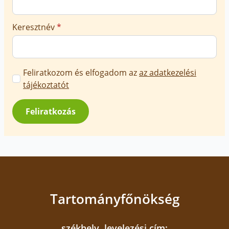
Keresztnév
*
Marketing
Feliratkozom és elfogadom az
az adatkezelési
üzenetek
tájékoztatót
jóváhagyása
*
Feliratkozás
Tartományfőnökség
székhely, levelezési cím: