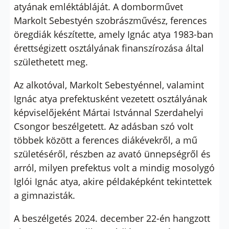
atyának emléktábláját. A domborművet
Markolt Sebestyén szobrászművész, ferences
öregdiák készítette, amely Ignác atya 1983-ban
érettségizett osztályának finanszírozása által
születhetett meg.
Az alkotóval, Markolt Sebestyénnel, valamint
Ignác atya prefektusként vezetett osztályának
képviselőjeként Mártai Istvánnal Szerdahelyi
Csongor beszélgetett. Az adásban szó volt
többek között a ferences diákévekről, a mű
születéséről, részben az avató ünnepségről és
arról, milyen prefektus volt a mindig mosolygó
Iglói Ignác atya, akire példaképként tekintettek
a gimnazisták.
A beszélgetés 2024. december 22-én hangzott