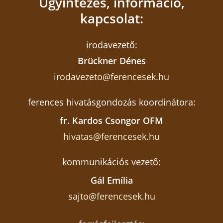
Ügyintézés, információ,
kapcsolat:
irodavezető:
Brückner Dénes
irodavezeto@ferencesek.hu
ferences hivatásgondozás koordinátora:
fr. Kardos Csongor OFM
hivatas@ferencesek.hu
kommunikációs vezető:
Gál Emília
sajto@ferencesek.hu