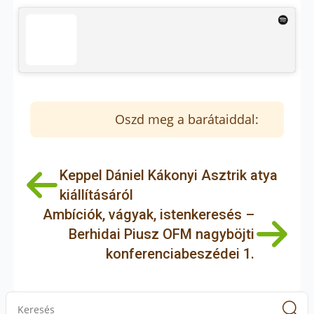
Oszd meg a barátaiddal:
Keppel Dániel Kákonyi Asztrik atya
kiállításáról
Ambíciók, vágyak, istenkeresés –
Berhidai Piusz OFM nagyböjti
konferenciabeszédei 1.
S