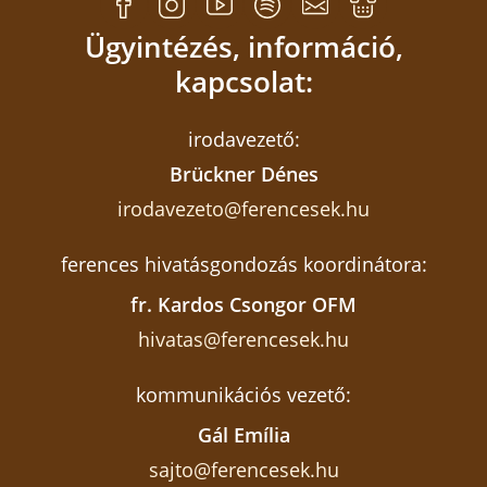
Ügyintézés, információ,
kapcsolat:
irodavezető:
Brückner Dénes
irodavezeto@ferencesek.hu
ferences hivatásgondozás koordinátora:
fr. Kardos Csongor OFM
hivatas@ferencesek.hu
kommunikációs vezető:
Gál Emília
sajto@ferencesek.hu