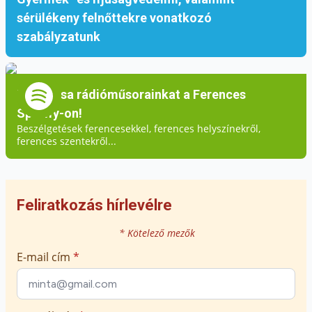
sérülékeny felnőttekre vonatkozó
szabályzatunk
Hallgassa rádióműsorainkat a Ferences
Spotify-on!
Beszélgetések ferencesekkel, ferences helyszínekről,
ferences szentekről...
Feliratkozás hírlevélre
* Kötelező mezők
E-mail cím
*