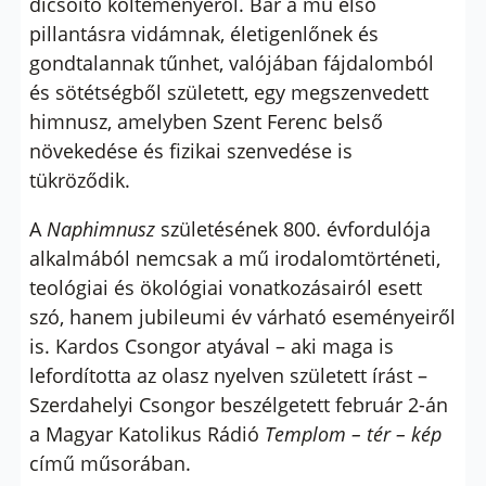
dicsőítő költeményéről. Bár a mű első
pillantásra vidámnak, életigenlőnek és
gondtalannak tűnhet, valójában fájdalomból
és sötétségből született, egy megszenvedett
himnusz, amelyben Szent Ferenc belső
növekedése és fizikai szenvedése is
tükröződik.
A
Naphimnusz
születésének 800. évfordulója
alkalmából nemcsak a mű irodalomtörténeti,
teológiai és ökológiai vonatkozásairól esett
szó, hanem jubileumi év várható eseményeiről
is. Kardos Csongor atyával – aki maga is
lefordította az olasz nyelven született írást –
Szerdahelyi Csongor beszélgetett
február 2-án
a Magyar Katolikus Rádió
Templom – tér – kép
című műsorában.