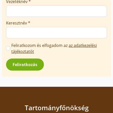
Vezetéknév
*
Keresztnév
*
Marketing
Feliratkozom és elfogadom az
az adatkezelési
üzenetek
tájékoztatót
jóváhagyása
*
Feliratkozás
Tartományfőnökség