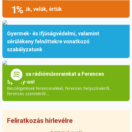
1%
Mellettük, velük, értük
Gyermek- és ifjúságvédelmi, valamint
sérülékeny felnőttekre vonatkozó
szabályzatunk
Hallgassa rádióműsorainkat a Ferences
Spotify-on!
Beszélgetések ferencesekkel, ferences helyszínekről,
ferences szentekről...
Feliratkozás hírlevélre