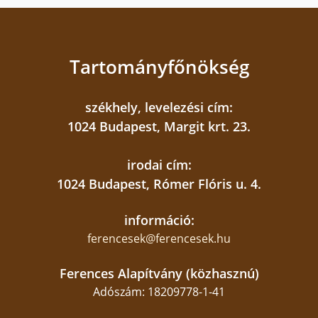
Tartományfőnökség
székhely, levelezési cím:
1024 Budapest, Margit krt. 23.
irodai cím:
1024 Budapest, Rómer Flóris u. 4.
információ:
ferencesek@ferencesek.hu
Ferences Alapítvány (közhasznú)
Adószám: 18209778-1-41