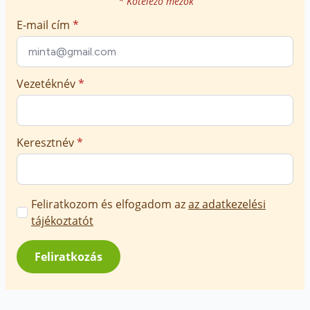
* Kötelező mezők
E-mail cím
*
Vezetéknév
*
Keresztnév
*
Marketing
Feliratkozom és elfogadom az
az adatkezelési
üzenetek
tájékoztatót
jóváhagyása
*
Feliratkozás