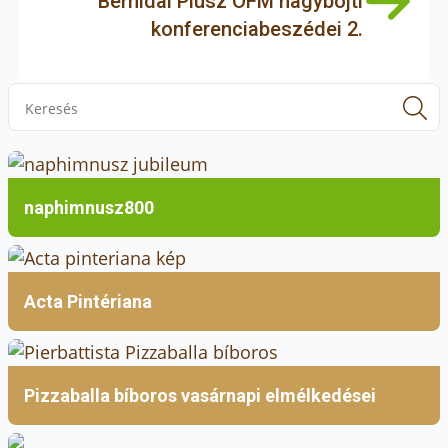
Berhidai Piusz OFM nagyböjti
konferenciabeszédei 2.
S
f
naphimnusz800
Acta Pintériana
Pizzaballa bíboros vasárnapi elmélkedései