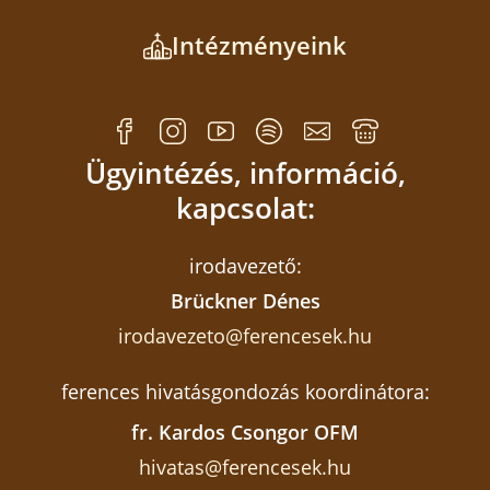
Intézményeink
Ügyintézés, információ,
kapcsolat:
irodavezető:
Brückner Dénes
irodavezeto@ferencesek.hu
ferences hivatásgondozás koordinátora:
fr. Kardos Csongor OFM
hivatas@ferencesek.hu