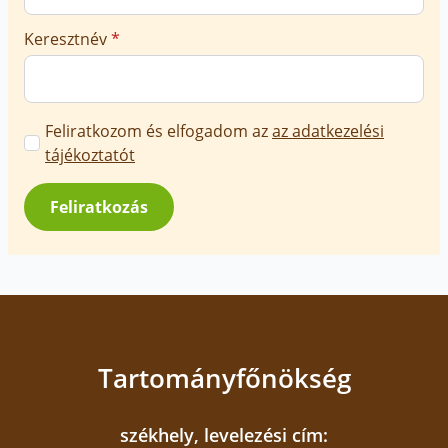
Keresztnév
*
Marketing
Feliratkozom és elfogadom az
az adatkezelési
üzenetek
tájékoztatót
jóváhagyása
*
Feliratkozás
Tartományfőnökség
székhely, levelezési cím: