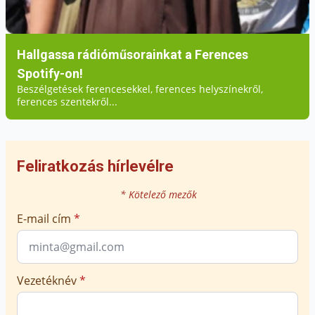
Hallgassa rádióműsorainkat a Ferences
Spotify-on!
Beszélgetések ferencesekkel, ferences helyszínekről,
ferences szentekről...
Feliratkozás hírlevélre
* Kötelező mezők
E-mail cím
*
Vezetéknév
*