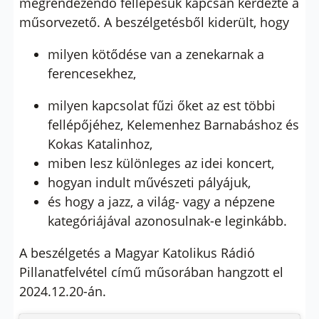
megrendezendő fellépésük kapcsán kérdezte a
műsorvezető. A beszélgetésből kiderült, hogy
milyen kötődése van a zenekarnak a
ferencesekhez,
milyen kapcsolat fűzi őket az est többi
fellépőjéhez, Kelemenhez Barnabáshoz és
Kokas Katalinhoz,
miben lesz különleges az idei koncert,
hogyan indult művészeti pályájuk,
és hogy a jazz, a világ- vagy a népzene
kategóriájával azonosulnak-e leginkább.
A beszélgetés a Magyar Katolikus Rádió
Pillanatfelvétel című műsorában hangzott el
2024.12.20-án.