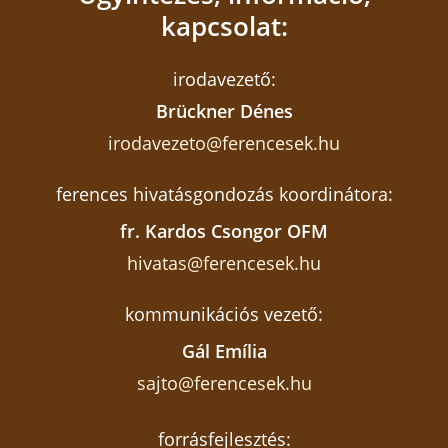
kapcsolat:
irodavezető:
Brückner Dénes
irodavezeto@ferencesek.hu
ferences hivatásgondozás koordinátora:
fr. Kardos Csongor OFM
hivatas@ferencesek.hu
kommunikációs vezető:
Gál Emília
sajto@ferencesek.hu
forrásfejlesztés: