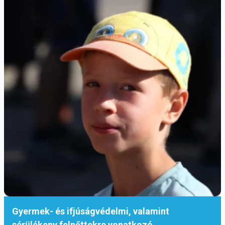
Gyermek- és ifjúságvédelmi, valamint
sérülékeny felnőttekre vonatkozó