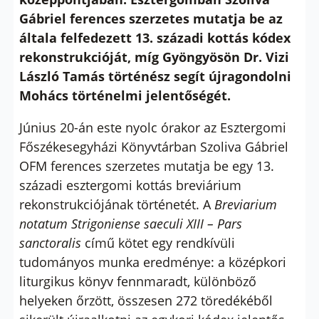
Gábriel ferences szerzetes mutatja be az
általa felfedezett 13. századi kottás kódex
rekonstrukcióját, míg Gyöngyösön Dr. Vizi
László Tamás történész segít újragondolni
Mohács történelmi jelentőségét.
Június 20-án este nyolc órakor az Esztergomi
Főszékesegyházi Könyvtárban Szoliva Gábriel
OFM ferences szerzetes mutatja be egy 13.
századi esztergomi kottás breviárium
rekonstrukciójának történetét. A
Breviarium
notatum Strigoniense saeculi XIII – Pars
sanctoralis
című kötet egy rendkívüli
tudományos munka eredménye: a középkori
liturgikus könyv fennmaradt, különböző
helyeken őrzött, összesen 272 töredékéből