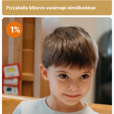
Pizzaballa bíboros vasárnapi elmélkedései
1%
Dr. Vizi László Tamás beharangozója az
előadásról:
A mohácsi csata a magyar történetírás egyik
legtöbbet vizsgált, egyben a magyar történeti
emlékezet Trianon után/mellett
legmeghatározóbb eseménye. A történeti
kutatások hagyományosan elsősorban a csata
katonai történetére és politikai előzményeire,
valamint következményeire koncentráltak. A 19.
századi történetírás – különösen a nemzeti