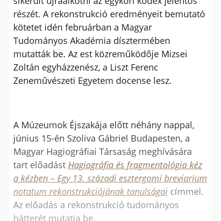
sikerült újraalkotni az egykori kódex jelentős
részét. A rekonstrukció eredményeit bemutató
kötetet idén februárban a Magyar
Tudományos Akadémia dísztermében
mutatták be. Az est közreműködője Mizsei
Zoltán egyházzenész, a Liszt Ferenc
Zeneművészeti Egyetem docense lesz.
A Múzeumok Éjszakája előtt néhány nappal,
június 15-én Szoliva Gábriel Budapesten, a
Magyar Hagiográfiai Társaság meghívására
tart előadást
Hagiográfia és fragmentológia kéz
a kézben – Egy 13. századi esztergomi breviarium
notatum rekonstrukciójának tanulságai
címmel.
Az előadás a rekonstrukció tudományos
hátterét mutatja be.