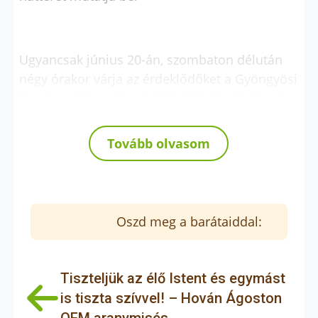
Ugyancsak június 20-án, szombaton délután
négy órakor várja az érdeklődőket a Gyöngyösi
Ferences Könyvtár, ahol Dr. Vizi László Tamás,
a Kodolányi János Egyetem főiskolai tanára,
tudományos rektorhelyettese és tudományos
Tovább olvasom
tanácsadója tart előadást
Sokkal több veszett el
Mohácsnál! – A mohácsi csata és következményei
félezer év távlatából
címmel. Az előadás arra
keresi a választ, hogy a mohácsi vereség
Oszd meg a barátaiddal:
miként formálta át Magyarország politikai,
társadalmi és kulturális fejlődését, és miért
tekinthető a magyar történelem egyik
Tiszteljük az élő Istent és egymást
legmeghatározóbb fordulópontjának. A
is tiszta szívvel! – Hován Ágoston
program zenei közreműködője Sebő Sára, a