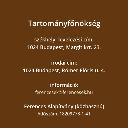
Tartományfőnökség
székhely, levelezési cím:
1024 Budapest, Margit krt. 23.
irodai cím:
1024 Budapest, Rómer Flóris u. 4.
információ:
ferencesek@ferencesek.hu
Ferences Alapítvány (közhasznú)
Adószám: 18209778-1-41