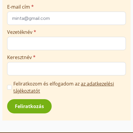
E-mail cím
*
Vezetéknév
*
Keresztnév
*
Marketing
Feliratkozom és elfogadom az
az adatkezelési
üzenetek
tájékoztatót
jóváhagyása
*
Feliratkozás