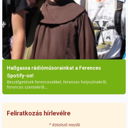
Hallgassa rádióműsorainkat a Ferences
Spotify-on!
Beszélgetések ferencesekkel, ferences helyszínekről,
ferences szentekről...
Feliratkozás hírlevélre
* Kötelező mezők