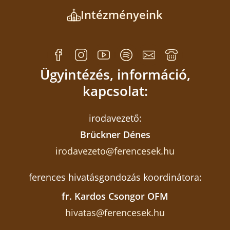
Intézményeink
Ügyintézés, információ,
kapcsolat:
irodavezető:
Brückner Dénes
irodavezeto@ferencesek.hu
ferences hivatásgondozás koordinátora:
fr. Kardos Csongor OFM
hivatas@ferencesek.hu