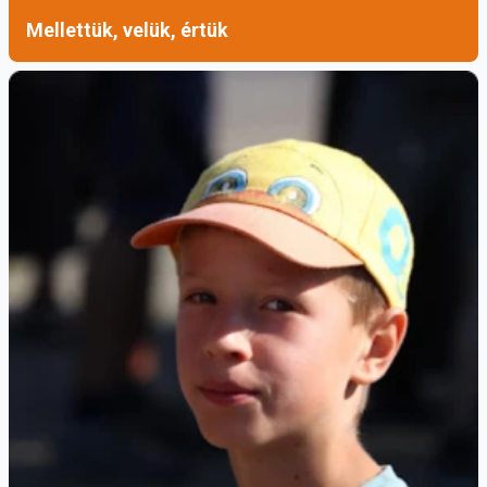
kockázattal járt.
Mellettük, velük, értük
„[…]
miközben az egyházi hatóságok a polgári
törvények szigorodásával párhuzamosan,
fokozatosan lentebb szállították azokat a
feltételeket, amelyek a keresztség szentségének
felvételéhez szükségesek voltak, a hitközségek
vezetői a hivatalos papírok kiadásának
késleltetésével, akadályozták azokat. Hiszen a
tanúsítvány hiánya esetén – amely a nyilvános
szándéknyilatkozat-tételt igazolta – az izraelita
felekezetből való kijelentkezés jogellenesnek
számított, azaz az illető személy a keresztségben
való részesedés ellenére, polgárjogilag izraelita
vallásúnak számított. Azt a papot pedig, aki e
tanúsítvány hiányában keresztelt, büntetőjogi
felelősségre lehetett vonni.