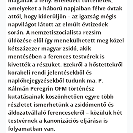
magának a fény. Elfeledett történetek,
amelyeket a háború napjaiban félve óvtak
attól, hogy kiderüljön – az igazság mégis
napvilágot látott az elmúlt évtizedek
során. A nemzetiszocialista rezsim
üldözése elől így menekülhetett meg közel
kétszázezer magyar zsidó, akik
mentésében a ferences testvérek is
kivették a részüket. Ezekről a hőstettekről
korabeli rendi jelentésekből és
naplóbejegyzésekből tudunk ma. P.
Kálmán Peregrin OFM történész
kutatásainak köszönhetően egyre több
részletet ismerhetünk a zsidómentő és
áldozatvállaló ferencesekről – közülük hét
testvérnek a kanonizációs eljárása is
folyamatban van.