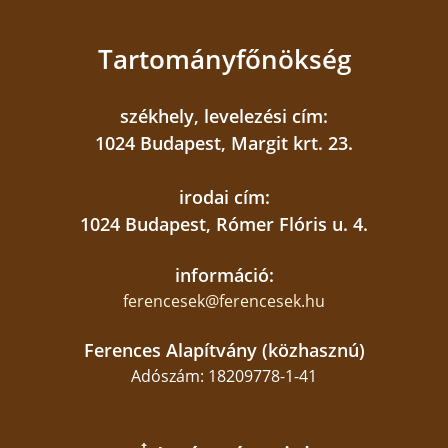
rejtegetésének. A Nemzetközi Vöröskereszttel
együttműködve nyolc budai villában alakított
Tartományfőnökség
ki óvóhelyet mintegy hatvan zsidó gyermek és
tizennégy felnőtt zsidó számára, akiket
székhely, levelezési cím:
rendszeresen látogatott.
1024 Budapest, Margit krt. 23.
Ezenkívül még számos helyen, például a
irodai cím:
Margit körúti plébániához tartozó Magyar
1024 Budapest, Rómer Flóris u. 4.
Szentföld templomban, illetve vidéken, többek
között Kecskeméten is sikeres volt az
információ:
ellenállás. Közülük megemlítendő Majsai Mór,
ferencesek@ferencesek.hu
a Szentföld-templom elöljárója, Zuber Zefirin,
aki rendszeresen ellátogatott a gettóba, illetve
Ferences Alapítvány (közhasznú)
Isten szolgája P. Károlyi Bernát, aki a
Adószám: 18209778-1-41
kecskeméti ellenállás és zsidómentés
oszlopos tagja volt. 1950-es védőbeszédében
ezeket mondta: