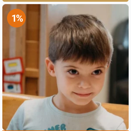
Eközben a Duna másik oldalán is megfeszített
erővel folyt a zsidók, sebesültek és menekülők
1%
mentése. Az országúti ferences templomban
1940-től Isten szolgája P. Kriszten Rafael
szolgált a kolostor elöljárójaként és az
egyházközség plébánosaként – tudjuk meg
Kálmán Peregrin OFM
Intézményes
üldözöttmenekítés 1944–1945-ben a Kapisztrán
Szent Jánosról nevezett Ferences
Rendtartományban
című tanulmányából (2015).
A zsidók közül 1938-tól fogva sokan kérték a
keresztség szentségében való részesedést,
hiszen ezáltal kikerültek a zsidótörvények
fenyegetése alól. Azonban ez mégsem nyújtott
teljes biztonságot az üldözés ellen, és a
keresztelő papokra nézve is komoly