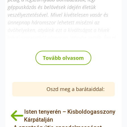
géppuskázás és belövések idején életük
veszélyeztetésével. Mivel kivételesen vasár és
ünnepnap háromszor lehetett misézni az
óvóhelyeken, atyáink ezt a kiváltságot a hívek
iránti szeretetből alaposan igénybe vették. Így pl.
január 6-án vízkereszt-napján 23 helyen, t.i.
Óvóhelyen gyóntattak, miséztek és prédikáltak.
Tovább olvasom
Számos nagy megtérés történt. Templomunkban
pedig a legszörnyűbb ágyúzás és bombázás
idején is folyt az istentisztelet (a toronyszobában
és a sekrestye előtti kereszt folyosón, a feszület
Oszd meg a barátaiddal:
alatt)
”
– olvashatjuk a jelentésben. Lelkipásztori
szolgálataik mellett a testvérek kivették a
Isten tenyerén – Kisboldogasszony
részüket tűzoltásokból, hólapátolásból,
Kárpátalján
élelmiszer-beszerzésből, iskolák és rendházak