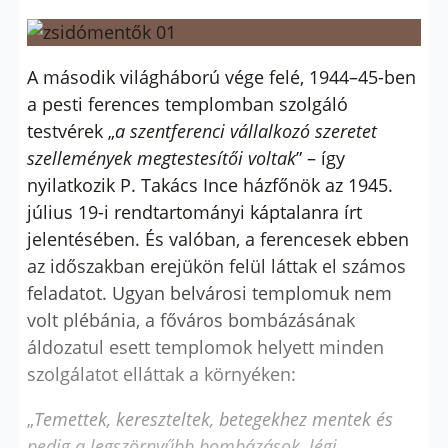
A második világháború vége felé, 1944–45-ben
a pesti ferences templomban szolgáló
testvérek „
a szentferenci vállalkozó szeretet
szellemények megtestesítői voltak
” – így
nyilatkozik P. Takács Ince házfőnök az 1945.
július 19-i rendtartományi káptalanra írt
jelentésében. És valóban, a ferencesek ebben
az időszakban erejükön felül láttak el számos
feladatot. Ugyan belvárosi templomuk nem
volt plébánia, a főváros bombázásának
áldozatul esett templomok helyett minden
szolgálatot elláttak a környéken:
„
Temettek, kereszteltek, betegekhez mentek és
pedig a legszörnyűbb bombázások, légi