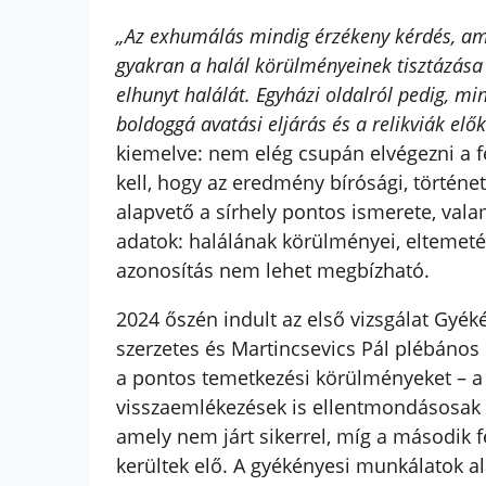
„Az exhumálás mindig érzékeny kérdés, ame
gyakran a halál körülményeinek tisztázása
elhunyt halálát. Egyházi oldalról pedig, mi
boldoggá avatási eljárás és a relikviák elők
kiemelve: nem elég csupán elvégezni a f
kell, hogy az eredmény bírósági, történet
alapvető a sírhely pontos ismerete, vala
adatok: halálának körülményei, eltemetés
azonosítás nem lehet megbízható.
2024 őszén indult az első vizsgálat Gyé
szerzetes és Martincsevics Pál plébános
a pontos temetkezési körülményeket – a 
visszaemlékezések is ellentmondásosak v
amely nem járt sikerrel, míg a második f
kerültek elő. A gyékényesi munkálatok al