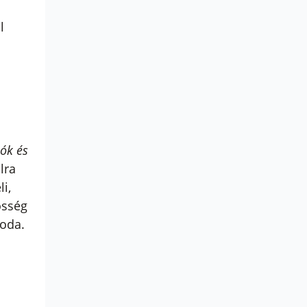
l
lók és
lra
i,
össég
 oda.