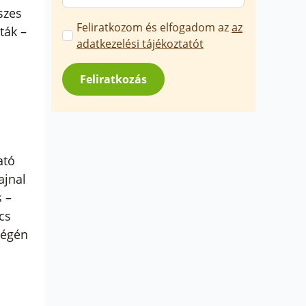
szes
Marketing
Feliratkozom és elfogadom az
az
ták –
üzenetek
adatkezelési tájékoztatót
jóváhagyása
*
Feliratkozás
ató
ajnal
 –
cs
végén