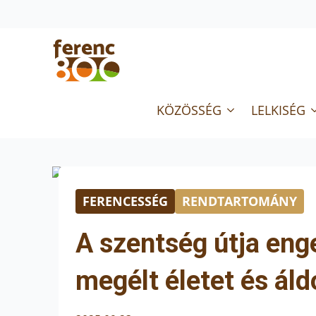
KÖZÖSSÉG
LELKISÉG
FERENCESSÉG
RENDTARTOMÁNY
A szentség útja en
megélt életet és áld