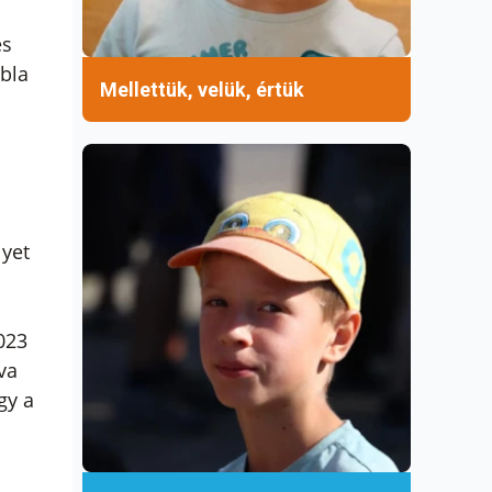
és
ábla
Mellettük, velük, értük
lyet
023
va
gy a