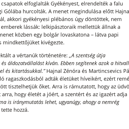
csapatok elfoglalták Gyékényest, elrendelték a falu
ági Gólába hurcolták. A menet megindulása előtt Hajna
Pál, akkori gyékényesi plébános úgy döntöttek, nem
z emberek lássák: lelkipásztoraik mellettük állnak a
menet közben egy bolgár lovaskatona – látva papi
és mindkettőjüket kivégezte.
ktált a vértanúk történetére:
„A szentség útja
és áldozatvállalást kíván. Ebben segítenek azok a hitval
l és kitartásukkal.”
Hajnal Zénóra és Martincsevics Pá
ó ragaszkodásból adták életüket híveikért, ezért remél
 tisztelhetjük őket. Arra is rámutatott, hogy az üdv
rra, hogy életét a jóért, a szentért és az igazért adja
 ma is iránymutatás lehet, ugyanúgy, ahogy a nemrég
 tette hozzá.