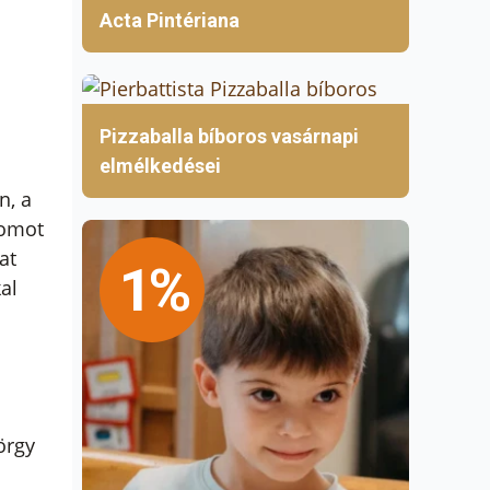
Acta Pintériana
Pizzaballa bíboros vasárnapi
elmélkedései
n, a
lomot
at
1%
al
örgy