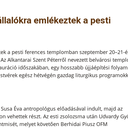
llalókra emlékeztek a pesti
ztek a pesti ferences templomban szeptember 20–21-é
Az Alkantarai Szent Péterről nevezett belvárosi temp
tauráció időszakában, egy hosszabb újjáépítési folyam
testvérek egész hétvégén gazdag liturgikus programokk
 Susa Éva antropológus előadásával indult, majd az
n vehettek részt. Az esti zsolozsma után Udvardy Gy
ntmisét, melyet követően Berhidai Piusz OFM