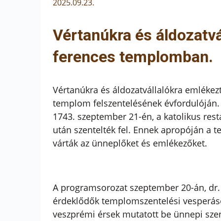
2025.09.23.
Vértanúkra és áldozatvá
ferences templomban.
Vértanúkra és áldozatvállalókra emléke
templom felszentelésének évfordulóján. 
1743. szeptember 21-én, a katolikus res
után szentelték fel. Ennek apropóján a 
várták az ünneplőket és emlékezőket.
A programsorozat szeptember 20-án, dr.
érdeklődők templomszentelési vesperáso
veszprémi érsek mutatott be ünnepi sze