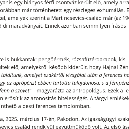
yanis egy hiányos férfi csontváz került elő, amely arr
korábban már történhetett egy részleges exhumálás. 
el, amelyek szerint a Martincsevics-család már (az 19
 földi maradványait. Ennek azonban semmilyen írásos
kre is bukkantak: pengőérmék, rózsafüzérdarabok, kis
ltek elő, amelyekről később kiderült, hogy Hajnal Zén
 találtunk, amelyet szakértői vizsgálat után a ferences h
ogy az aprópénzt ebben tartotta tulajdonosa, s a fémpén
enn a szövet”
– magyarázta az antropológus. Ezek a le
n erősítik az azonosítás hitelességét. A tárgyi emléke
kinthető a pesti ferences templomban.
ára, 2025. március 17-én, Pakodon. Az igazságügyi szak
evics család rendkívül együttműködő volt. Az első ás