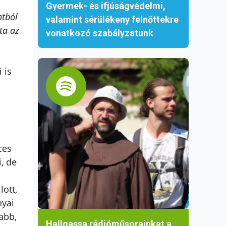
Gyermek- és ifjúságvédelmi,
ntból
valamint sérülékeny felnőttekre
ta az
vonatkozó szabályzatunk
 is
ces
, de
ott,
nyai
abb,
Hallgassa rádióműsorainkat a