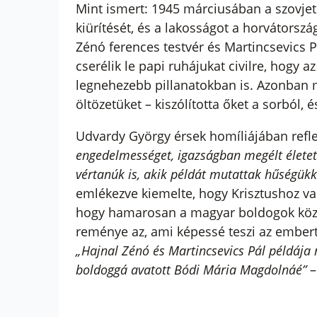
Mint ismert: 1945 márciusában a szovjet 
kiürítését, és a lakosságot a horvátorsz
Zénó ferences testvér és Martincsevics 
cserélik le papi ruhájukat civilre, hogy a
legnehezebb pillanatokban is. Azonban 
öltözetüket – kiszólította őket a sorból, 
Udvardy György érsek homíliájában refle
engedelmességet, igazságban megélt életet 
vértanúk is, akik példát mutattak hűségükke
emlékezve kiemelte, hogy Krisztushoz val
hogy hamarosan a magyar boldogok között
reménye az, ami képessé teszi az embert a
„Hajnal Zénó és Martincsevics Pál példája
boldoggá avatott Bódi Mária Magdolnáé”
–