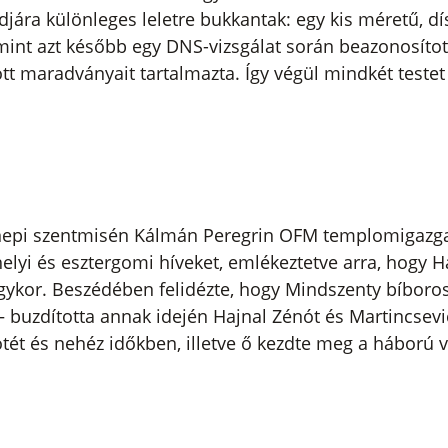
ára különleges leletre bukkantak: egy kis méretű, dí
int azt később egy DNS-vizsgálat során beazonosítot
ott maradványait tartalmazta. Így végül mindkét testet
nnepi szentmisén Kálmán Peregrin OFM templomigazg
lyi és esztergomi híveket, emlékeztetve arra, hogy H
gykor. Beszédében felidézte, hogy Mindszenty bíboros
 buzdította annak idején Hajnal Zénót és Martincsevi
ötét és nehéz időkben, illetve ő kezdte meg a háború 