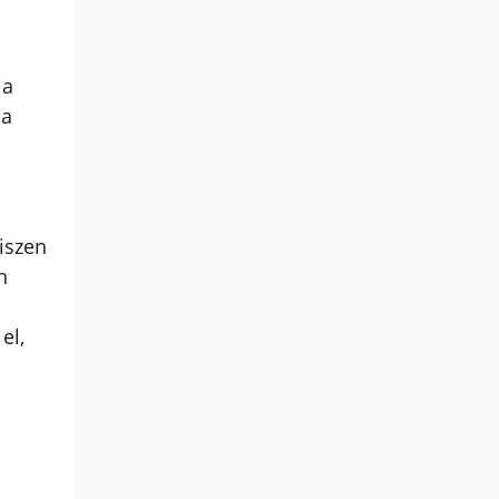
ia
 a
iszen
n
el,