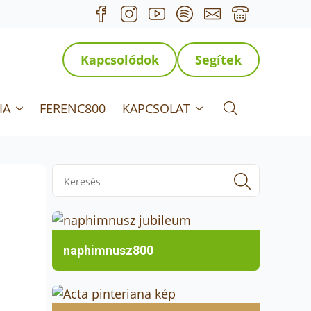
Kapcsolódok
Segítek
IA
FERENC800
KAPCSOLAT
Search for:
Search
for:
naphimnusz800