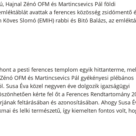
ú, Hajnal Zénó OFM és Martincsevics Pál földi
mléktáblát avattak a ferences közösség zsidómentő 
n Köves Slomó (EMIH) rabbi és Bitó Balázs, az emlékt
hont a pesti ferences templom egyik hittanterme, me
l Zénó OFM és Martincsevics Pál gyékényesi plébános
. Susa Éva közel negyven éve dolgozik igazságügyi
köszönhetően kérte fel őt a Ferences Rendtartomány 2
sírjának feltárásában és azonosításában. Ahogy Susa É
kmai és lelki természetű, így kiemelten fontos volt, ho