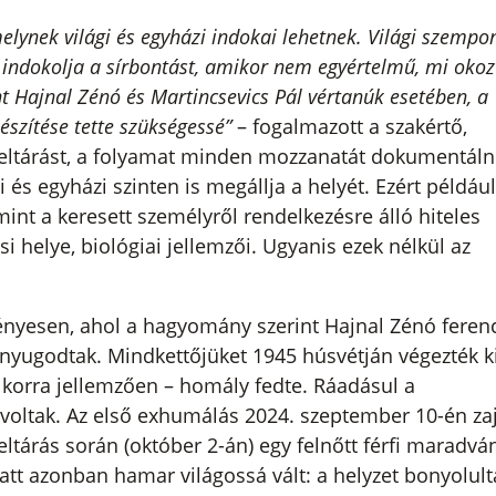
lynek világi és egyházi indokai lehetnek. Világi szempo
 indokolja a sírbontást, amikor nem egyértelmű, mi okoz
nt Hajnal Zénó és Martincsevics Pál vértanúk esetében, a
észítése tette szükségessé”
– fogalmazott a szakértő,
eltárást, a folyamat minden mozzanatát dokumentálni
i és egyházi szinten is megállja a helyét. Ezért például
mint a keresett személyről rendelkezésre álló hiteles
i helye, biológiai jellemzői. Ugyanis ezek nélkül az
kényesen, ahol a hagyomány szerint Hajnal Zénó feren
 nyugodtak. Mindkettőjüket 1945 húsvétján végezték ki
korra jellemzően – homály fedte. Ráadásul a
oltak. Az első exhumálás 2024. szeptember 10-én zajl
eltárás során (október 2-án) egy felnőtt férfi maradvá
att azonban hamar világossá vált: a helyzet bonyolult