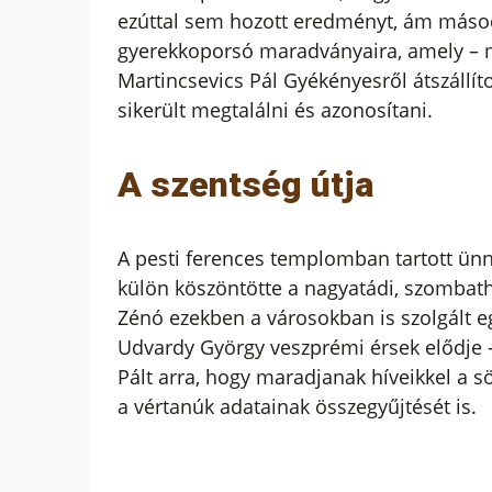
ezúttal sem hozott eredményt, ám másodj
gyerekkoporsó maradványaira, amely – m
Martincsevics Pál Gyékényesről átszállít
sikerült megtalálni és azonosítani.
A szentség útja
A pesti ferences templomban tartott ü
külön köszöntötte a nagyatádi, szombathe
Zénó ezekben a városokban is szolgált e
Udvardy György veszprémi érsek elődje –
Pált arra, hogy maradjanak híveikkel a s
a vértanúk adatainak összegyűjtését is.