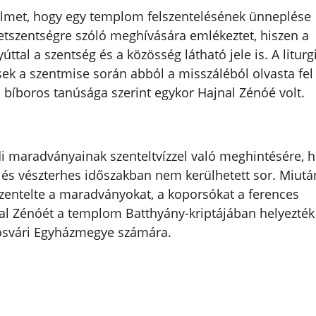
gyelmet, hogy egy templom felszentelésének ünneplése
etszentségre szóló meghívására emlékeztet, hiszen a
l a szentség és a közösség látható jele is. A liturg
sek a szentmise során abból a misszáléból olvasta fel
bíboros tanúsága szerint egykor Hajnal Zénóé volt.
ldi maradványainak szenteltvízzel való meghintésére, h
 és vészterhes időszakban nem kerülhetett sor. Miutá
entelte a maradványokat, a koporsókat a ferences
jnal Zénóét a templom Batthyány-kriptájában helyezték 
posvári Egyházmegye számára.