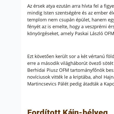
Az érsek atya ezután arra hívta fel a fi
mindig Isten szentségére és az ember él
templom nem csupán épület, hanem egyútta
fényét az is emelte, hogy a veszprémi ér
könyörgéseket, amely Paskai László OFM 
Ezt követően került sor a két vértanú fö
erre a második világháborút övező sötét
Berhidai Piusz OFM tartományfőnök besz
novíciusok vitték le a kriptába, ahol Ha
Martincsevics Pálét pedig átadták a Ka
Fordított Káin-bélyeg