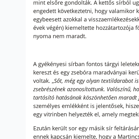
mint elsőre gondolták. A kettős sírból ug
engedett következtetni, hogy valamikor 
egybeesett azokkal a visszaemlékezésekk
évek végén) kiemeltette hozzátartozója
nyoma nem maradt.
A gyékényesi sírban fontos tárgyi lelete
kereszt és egy zsebóra maradványai kerü
voltak. „
Sőt, még egy olyan textildarabot is
zsebrészének azonosítottunk. Valószínű, h
tartósító hatásának köszönhetően maradt f
személyes emlékként is jelentősek, hisze
egy vitrinben helyezték el, amely megte
Ezután került sor egy másik sír feltárás
ennek kapcsán kiemelte, hogy a Martincs