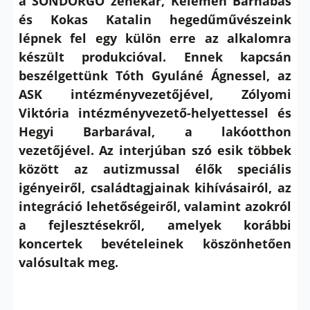
a SÖNDÖRGŐ zenekar, Kelemen Barnabás
és Kokas Katalin hegedűművészeink
lépnek fel egy külön erre az alkalomra
készült produkcióval. Ennek kapcsán
beszélgettünk Tóth Gyuláné Ágnessel, az
ASK intézményvezetőjével, Zólyomi
Viktória intézményvezető-helyettessel és
Hegyi Barbarával, a lakóotthon
vezetőjével. Az interjúban szó esik többek
között az autizmussal élők speciális
igényeiről, családtagjainak kihívásairól, az
integráció lehetőségeiről, valamint azokról
a fejlesztésekről, amelyek korábbi
koncertek bevételeinek köszönhetően
valósultak meg.