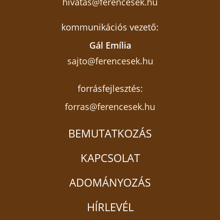
hivatas@ferencesek.hu
lépésre kellene haladni.
kommunikációs vezető:
Gál Emília
sajto@ferencesek.hu
forrásfejlesztés:
forras@ferencesek.hu
BEMUTATKOZÁS
KAPCSOLAT
ADOMÁNYOZÁS
–
A Ferences jótékonysági koncert 2025-ben
már 16. alkalommal kerül megrendezésre.
HÍRLEVÉL
Hogyan teltek az első évek, és hol tartunk