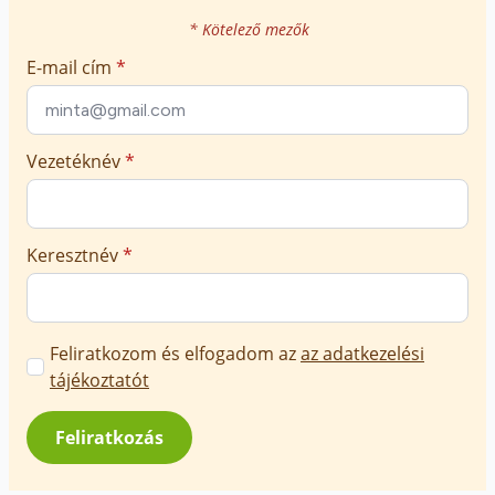
társai nem tudják, hogyan kell vele viselkedni
* Kötelező mezők
és segíteni őt.
E-mail cím
*
Vezetéknév
*
Keresztnév
*
Marketing
Feliratkozom és elfogadom az
az adatkezelési
üzenetek
tájékoztatót
jóváhagyása
–
Lehetséges tehát egy autista gyermeket
*
Feliratkozás
integrálni?