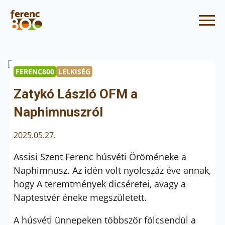
FERENC800
LELKISÉG
Zatykó László OFM a
Naphimnuszról
2025.05.27.
Assisi Szent Ferenc húsvéti Öröméneke a
Naphimnusz. Az idén volt nyolcszáz éve annak,
hogy A teremtmények dicséretei, avagy a
Naptestvér éneke megszületett.
A húsvéti ünnepeken többször fölcsendül a