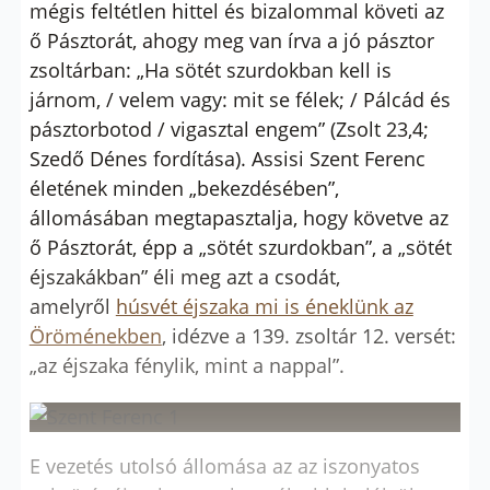
mégis feltétlen hittel és bizalommal követi az
ő Pásztorát, ahogy meg van írva a jó pásztor
zsoltárban: „Ha sötét szurdokban kell is
járnom, / velem vagy: mit se félek; / Pálcád és
pásztorbotod / vigasztal engem” (Zsolt 23,4;
Szedő Dénes fordítása). Assisi Szent Ferenc
életének minden „bekezdésében”,
állomásában megtapasztalja, hogy követve az
ő Pásztorát, épp a „sötét szurdokban”, a „sötét
éjszakákban” éli meg azt a csodát,
amelyről
húsvét éjszaka mi is éneklünk az
Öröménekben
, idézve a 139. zsoltár 12. versét:
„az éjszaka fénylik, mint a nappal”.
E vezetés utolsó állomása az az iszonyatos