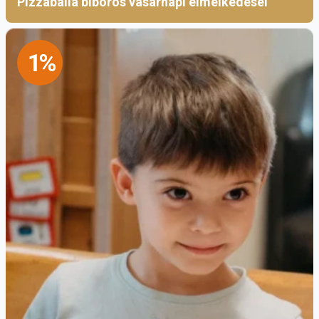
Pizzaballa bíboros vasárnapi elmélkedései
omnipotente bonsignore”.
Az Altissimu jelentése: legfölségesebb,
1%
legmagasságosabb, legmélységesebb. Azt
szólítja meg, aki a „legmagasságosabb”, aki
ezért számunkra az elérhetetlen, a
megismerhetetlen, az örök rejtőző fenség,
megközelíthetetlen, érinthetetlen szentség.
Végtelen, legyőzhetetlen a távolság közte és
köztünk. De a megszólítás első szavának, az
Altissimunak mintha ellentmondana,
ellentettje lenne a bonsignore – jóuram, így
egybeírva. Így találjuk a kódexekben. Nemcsak
az olasz nyelvben, de a magyarban is, és
nemcsak a régiségben, hanem az igényes mai
magyar írásokban is találkozunk ezzel az