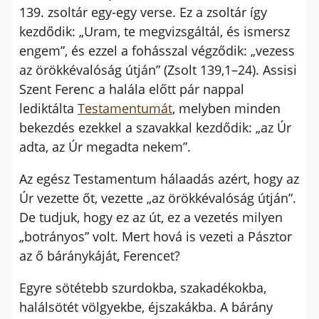
139. zsoltár egy-egy verse. Ez a zsoltár így
kezdődik: „Uram, te megvizsgáltál, és ismersz
engem”, és ezzel a fohásszal végződik: „vezess
az örökkévalóság útján” (Zsolt 139,1–24). Assisi
Szent Ferenc a halála előtt pár nappal
lediktálta
Testamentumát
, melyben minden
bekezdés ezekkel a szavakkal kezdődik: „az Úr
adta, az Úr megadta nekem”.
Az egész Testamentum hálaadás azért, hogy az
Úr vezette őt, vezette „az örökkévalóság útján”.
De tudjuk, hogy ez az út, ez a vezetés milyen
„botrányos” volt. Mert hová is vezeti a Pásztor
az ő báránykáját, Ferencet?
Egyre sötétebb szurdokba, szakadékokba,
halálsötét völgyekbe, éjszakákba. A bárány