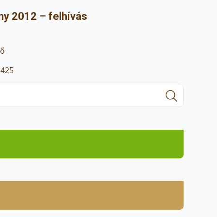
y 2012 – felhívás
ző
24
25
Search
for: