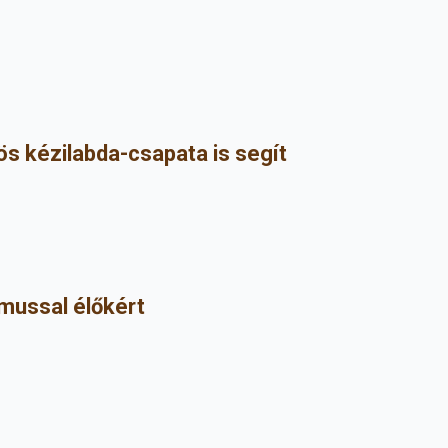
s kézilabda-csapata is segít
mussal élőkért