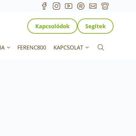
Kapcsolódok
Segítek
IA
FERENC800
KAPCSOLAT
Search for: