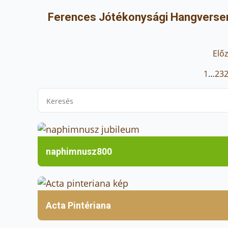
Ferences Jótékonysági Hangversen
Elő
1
…
23
naphimnusz800
Acta Pintériana