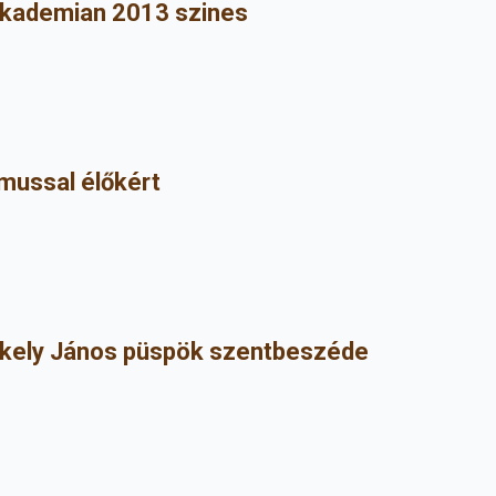
akademian 2013 szines
mussal élőkért
ékely János püspök szentbeszéde