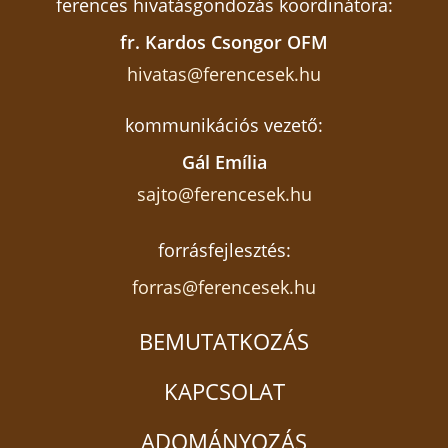
ferences hivatásgondozás koordinátora:
fr. Kardos Csongor OFM
hivatas@ferencesek.hu
kommunikációs vezető:
Gál Emília
sajto@ferencesek.hu
forrásfejlesztés:
forras@ferencesek.hu
BEMUTATKOZÁS
KAPCSOLAT
ADOMÁNYOZÁS