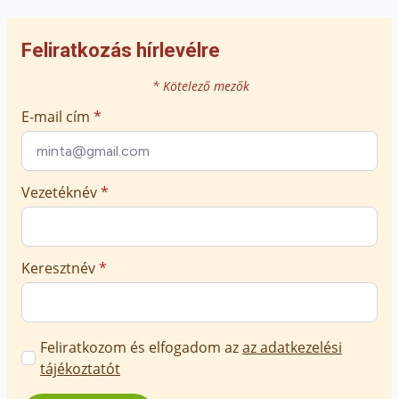
Feliratkozás hírlevélre
* Kötelező mezők
E-mail cím
*
Vezetéknév
*
Keresztnév
*
Marketing
Feliratkozom és elfogadom az
az adatkezelési
üzenetek
tájékoztatót
jóváhagyása