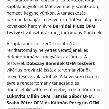
káptalani gyűlését Mátraverebély-Szentkúton,
nemzeti kegyhelyünkön. A tanácskozás
harmadik napján a testvérek döntése alapján a
következő három évre
Berhidai Piusz OFM
testvért
választották meg tartományfőnöknek.
A káptalanon sor került továbbá a
rendtartomány helyettes vezetőjének és
definitóriumának megválasztására is. A
testvérek
Dobszay Benedek OFM testvért
vikárius provinciálissá, a tartományfőnök
helyettesévé választották. A következő három
évre a rendtartomány tanácsadó és
döntéselőkészítő testületébe, a definitóriumba
Lukovits Milán OFM, Tamás Gábor OFM,
Szabó Péter OFM és Kálmán Peregrin OFM