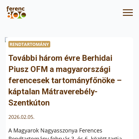
RENDTARTOMÁNY
További három évre Berhidai
Piusz OFM a magyarországi
ferencesek tartományfőnöke –
káptalan Mátraverebély-
Szentkúton
2026.02.05.
A Magyarok Nagyasszonya Ferences
Rendtartomány február 3. és 6. között tartja