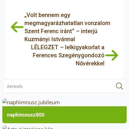
„Volt bennem egy
megmagyarázhatatlan vonzalom
Szent Ferenc iránt” – interjú
Kuzmányi Istvánnal
LÉLEGZET – lelkigyakorlat a
Ferences Szegénygondozó
Nővérekkel
S
f
naphimnusz800