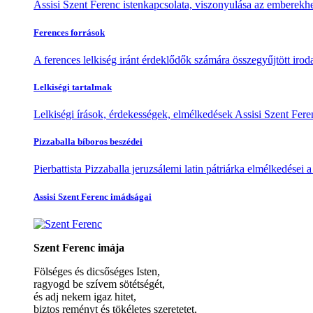
Assisi Szent Ferenc istenkapcsolata, viszonyulása az emberekhe
Ferences források
A ferences lelkiség iránt érdeklődők számára összegyűjtött irod
Lelkiségi tartalmak
Lelkiségi írások, érdekességek, elmélkedések Assisi Szent Feren
Pizzaballa bíboros beszédei
Pierbattista Pizzaballa jeruzsálemi latin pátriárka elmélkedései
Assisi Szent Ferenc imádságai
Szent Ferenc imája
Fölséges és dicsőséges Isten,
ragyogd be szívem sötétségét,
és adj nekem igaz hitet,
biztos reményt és tökéletes szeretetet,