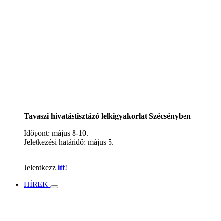
Tavaszi hivatástisztázó lelkigyakorlat Szécsényben
Időpont: május 8-10.
Jeletkezési határidő: május 5.
Jelentkezz
itt
!
HÍREK