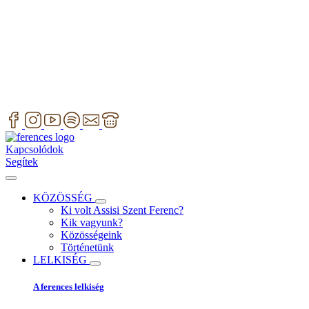
Kapcsolódok
Segítek
KÖZÖSSÉG
Ki volt Assisi Szent Ferenc?
Kik vagyunk?
Közösségeink
Történetünk
LELKISÉG
A ferences lelkiség