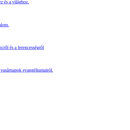
z és a világhoz.
alom.
cről és a ferencességről
 a vasárnapok evangéliumairól.