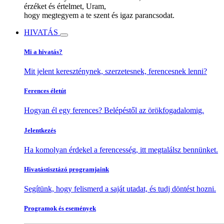
érzéket és értelmet, Uram,
hogy megtegyem a te szent és igaz parancsodat.
HIVATÁS
Mi a hivatás?
Mit jelent kereszténynek, szerzetesnek, ferencesnek lenni?
Ferences életút
Hogyan él egy ferences? Belépéstől az örökfogadalomig.
Jelentkezés
Ha komolyan érdekel a ferencesség, itt megtalálsz bennünket.
Hivatástisztázó programjaink
Segítünk, hogy felismerd a saját utadat, és tudj döntést hozni.
Programok és események