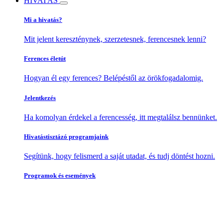
HIVATÁS
Mi a hivatás?
Mit jelent kereszténynek, szerzetesnek, ferencesnek lenni?
Ferences életút
Hogyan él egy ferences? Belépéstől az örökfogadalomig.
Jelentkezés
Ha komolyan érdekel a ferencesség, itt megtalálsz bennünket.
Hivatástisztázó programjaink
Segítünk, hogy felismerd a saját utadat, és tudj döntést hozni.
Programok és események