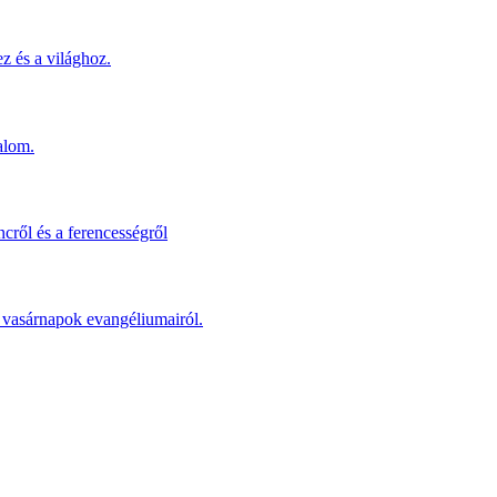
z és a világhoz.
alom.
cről és a ferencességről
 a vasárnapok evangéliumairól.