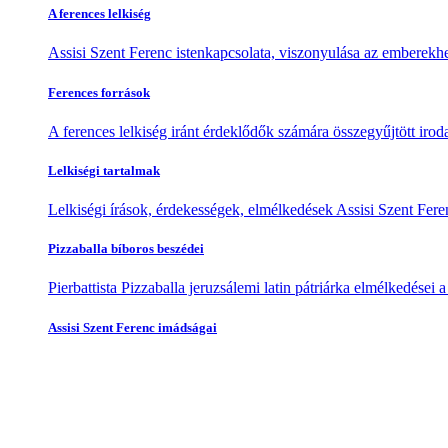
A ferences lelkiség
Assisi Szent Ferenc istenkapcsolata, viszonyulása az emberekhe
Ferences források
A ferences lelkiség iránt érdeklődők számára összegyűjtött irod
Lelkiségi tartalmak
Lelkiségi írások, érdekességek, elmélkedések Assisi Szent Feren
Pizzaballa bíboros beszédei
Pierbattista Pizzaballa jeruzsálemi latin pátriárka elmélkedései
Assisi Szent Ferenc imádságai