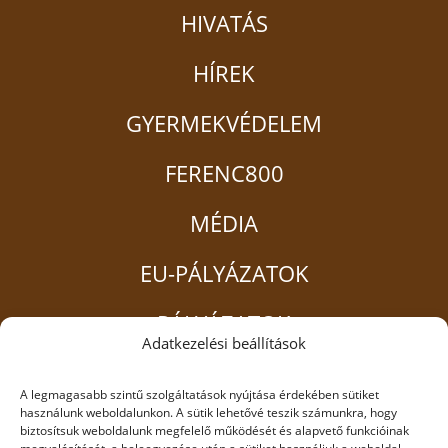
HIVATÁS
HÍREK
GYERMEKVÉDELEM
FERENC800
MÉDIA
EU-PÁLYÁZATOK
PÁLYÁZATOK
Adatkezelési beállítások
ADATVÉDELEM
A legmagasabb szintű szolgáltatások nyújtása érdekében sütiket
használunk weboldalunkon. A sütik lehetővé teszik számunkra, hogy
biztosítsuk weboldalunk megfelelő működését és alapvető funkcióinak