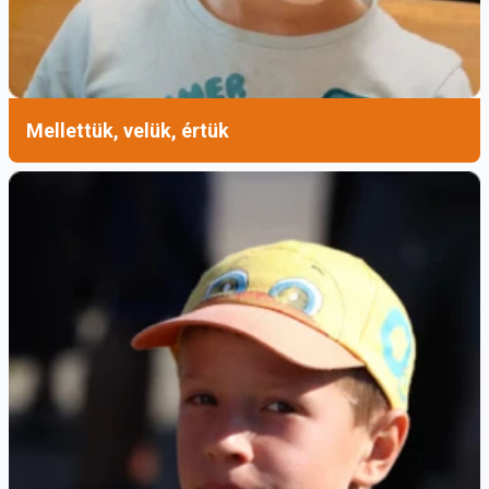
Mellettük, velük, értük
***
Gál Emília
Forrás: Szent Antal Esztergomi Ferences
Gimnázium és Kollégium
Ferences Média 2026