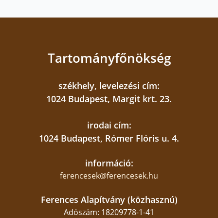
Tartományfőnökség
székhely, levelezési cím:
1024 Budapest, Margit krt. 23.
irodai cím:
1024 Budapest, Rómer Flóris u. 4.
információ:
ferencesek@ferencesek.hu
Ferences Alapítvány (közhasznú)
Adószám: 18209778-1-41