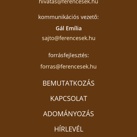
hivatas@ferencesek.hu
kommunikációs vezető:
Gál Emília
sajto@ferencesek.hu
forrásfejlesztés:
forras@ferencesek.hu
BEMUTATKOZÁS
KAPCSOLAT
ADOMÁNYOZÁS
HÍRLEVÉL