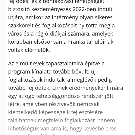
fejlődési és kibontakozási lehetőséget
biztosító kezdeményezés 2022-ben indult
útjára, amikor az intézmény olyan sikeres
szakköreit és foglalkozásait nyitotta meg a
város és a régió diákjai számára, amelyek
korábban elsősorban a Franka tanulóinak
voltak elérhetők.
Az elmúlt évek tapasztalataira építve a
program kínálata tovább bővült: új
foglalkozások indultak, a meglévők pedig
tovább fejlődtek. Ennek eredményeként mára
egy átfogó tehetséggondozó rendszer jött
létre, amelyben résztvevők nemcsak
kiemelkedő képességeik fejlesztésére
találhatnak megfelelő foglalkozást, hanem
lehetőségük van arra is, hogy kevésbé erős