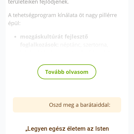
területeiken fejlődjenek.
A tehetségprogram kínálata öt nagy pillérre
épül:
mozgáskultúrát fejlesztő
foglalkozások:
néptánc, szertorna,
labdarúgás, hagyományőrző bajvívás
művészeti nevelést, fejlesztést
megvalósító programok:
rajz és festő
Tovább olvasom
iskola, kántor és orgonista képzés, Bubik
színjátszó kör és a Versíróiskola
technikai, mérnöki képességeket
fejlesztő szakköreink:
robotika és
Oszd meg a barátaiddal:
ezermester önképzőkör
természettudományos terület:
csillagászat, és „Én és a teremtett világ”
„Legyen egész életem az Isten
természetismereti szakkör