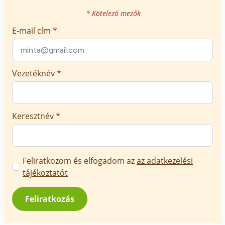
* Kötelező mezők
E-mail cím
*
Vezetéknév
*
Keresztnév
*
Marketing
Feliratkozom és elfogadom az
az adatkezelési
üzenetek
tájékoztatót
jóváhagyása
*
Feliratkozás