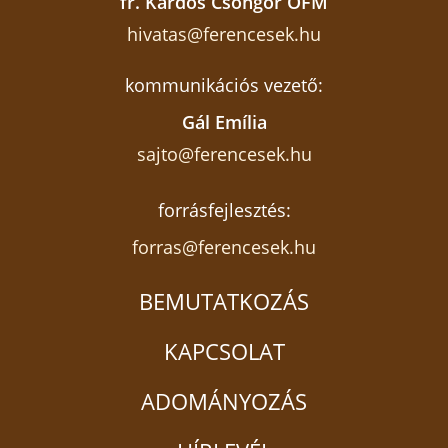
fr. Kardos Csongor OFM
hivatas@ferencesek.hu
kommunikációs vezető:
Gál Emília
sajto@ferencesek.hu
forrásfejlesztés:
forras@ferencesek.hu
BEMUTATKOZÁS
KAPCSOLAT
ADOMÁNYOZÁS