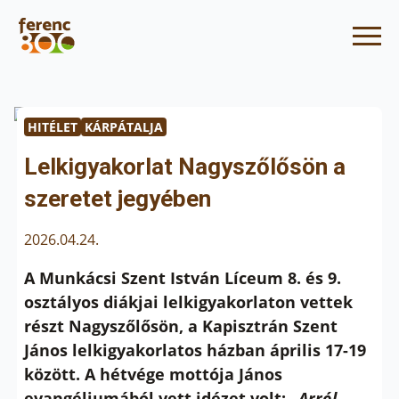
HITÉLET
KÁRPÁTALJA
Lelkigyakorlat Nagyszőlősön a
szeretet jegyében
2026.04.24.
A Munkácsi Szent István Líceum 8. és 9.
osztályos diákjai lelkigyakorlaton vettek
részt Nagyszőlősön, a Kapisztrán Szent
János lelkigyakorlatos házban április 17-19
között. A hétvége mottója János
evangéliumából vett idézet volt:
„Arról