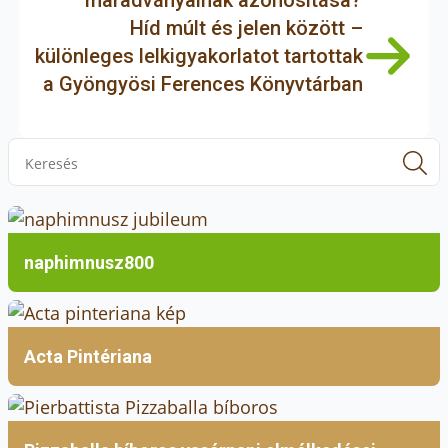
maradványainak azonosítása?
gondolkodtak a megbocsátásról, a szeretetről
Híd múlt és jelen között –
és arról, mit jelent hazatalálni, valamint arról,
különleges lelkigyakorlatot tartottak
miként tudják ezt a saját életükben
a Gyöngyösi Ferences Könyvtárban
megvalósítani.
S
f
naphimnusz800
Acta Pintériana