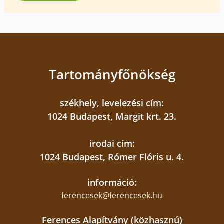
lelkileg feltöltődve és élményekkel gazdagodva
indultak haza.
***
Forrás és fotók:
Munkácsi Római Katolikus
Egyházmegye
Tartományfőnökség
Ferences Média 2026
székhely, levelezési cím:
1024 Budapest, Margit krt. 23.
irodai cím:
1024 Budapest, Rómer Flóris u. 4.
információ:
ferencesek@ferencesek.hu
Ferences Alapítvány (közhasznú)