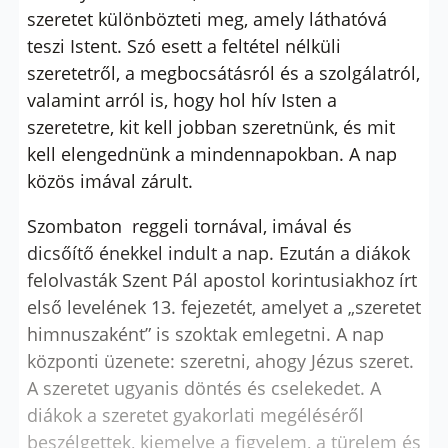
szeretet különbözteti meg, amely láthatóvá
teszi Istent. Szó esett a feltétel nélküli
szeretetről, a megbocsátásról és a szolgálatról,
valamint arról is, hogy hol hív Isten a
szeretetre, kit kell jobban szeretnünk, és mit
kell elengednünk a mindennapokban. A nap
közös imával zárult.
Szombaton reggeli tornával, imával és
dicsőítő énekkel indult a nap. Ezután a diákok
felolvasták Szent Pál apostol korintusiakhoz írt
első levelének 13. fejezetét, amelyet a „szeretet
himnuszaként” is szoktak emlegetni. A nap
központi üzenete: szeretni, ahogy Jézus szeret.
A szeretet ugyanis döntés és cselekedet. A
diákok a szeretet gyakorlati megéléséről
beszélgettek, kiemelve a figyelem, a türelem és