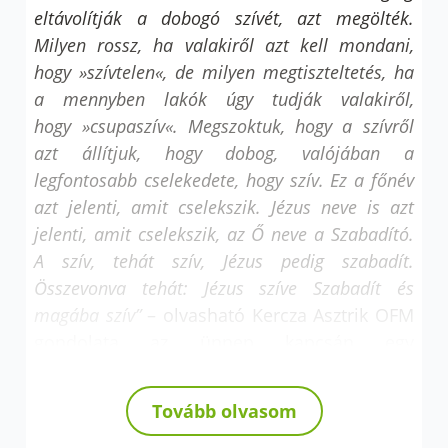
eltávolítják a dobogó szívét, azt megölték.
Milyen rossz, ha valakiről azt kell mondani,
hogy »szívtelen«, de milyen megtiszteltetés, ha
a mennyben lakók úgy tudják valakiről,
hogy »csupaszív«. Megszoktuk, hogy a szívről
azt állítjuk, hogy dobog, valójában a
legfontosabb cselekedete, hogy szív. Ez a főnév
azt jelenti, amit cselekszik. Jézus neve is azt
jelenti, amit cselekszik, az Ő neve a Szabadító.
A szív, tehát szív, Jézus pedig szabadít.
Összevonva tehát: Jézus szíve Szabadít és
magába szív”
– olvasható Kercza Asztrik OFM
gondolata az ünnep kapcsán egy
weboldalunkon közétett
korábbi
bejegyzésben
, amely a zalaegerszegi
Tovább olvasom
plébánia Ferenc és Testvérei című lapjában