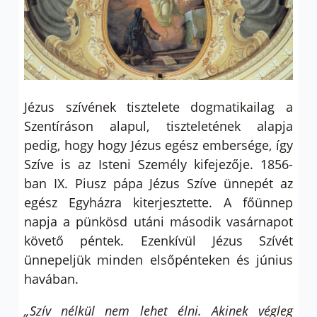
Jézus szívének tisztelete dogmatikailag a
Szentíráson alapul, tiszteletének alapja
pedig, hogy hogy Jézus egész embersége, így
Szíve is az Isteni Személy kifejezője. 1856-
ban IX. Piusz pápa Jézus Szíve ünnepét az
egész Egyházra kiterjesztette. A főünnep
napja a pünkösd utáni második vasárnapot
követő péntek. Ezenkívül Jézus Szívét
ünnepeljük minden elsőpénteken és június
havában.
„Szív nélkül nem lehet élni. Akinek végleg