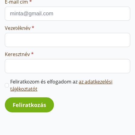
E-mail cím
*
Vezetéknév
*
Keresztnév
*
Marketing
Feliratkozom és elfogadom az
az adatkezelési
üzenetek
tájékoztatót
jóváhagyása
*
Feliratkozás