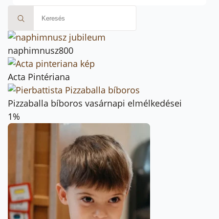
Search
for:
naphimnusz800
Acta Pintériana
Fotó: Jézus Szíve ferences plébániatemplom
Pizzaballa bíboros vasárnapi elmélkedései
Gellért Sára Mária
1%
Forrás:
Magyar Kurír
Fotó: Magyar Kurír,
Jézus Szíve ferences
plébániatemplom
Ferences Média, 2024