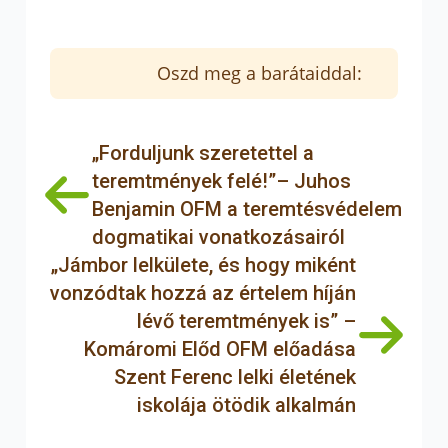
is megjelent 2019 júniusában.
A zalaegerszegi Jézus Szíve ferences
Oszd meg a barátaiddal:
plébániatemplomban ebben az évben június
7-én, Jézus Szentséges Szíve ünnepén egész
napos szentségimádást tartanak. Szentmisét
„Forduljunk szeretettel a
a megszokottól eltérően háromszor – reggel
teremtmények felé!”– Juhos
7 órakor, 12 órakor és 18 órakor – mutattak
Benjamin OFM a teremtésvédelem
be. A délben kezdődő szentmise előtt
rózsafüzér, az esti szentmiséhez hasonlóan
dogmatikai vonatkozásairól
pedig litániával is várták a híveket.
„Jámbor lelkülete, és hogy miként
vonzódtak hozzá az értelem híján
lévő teremtmények is” –
Komáromi Előd OFM előadása
Szent Ferenc lelki életének
iskolája ötödik alkalmán