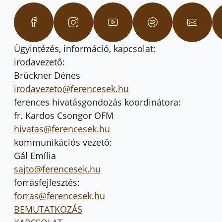
Ügyintézés, információ, kapcsolat:
irodavezető:
Brückner Dénes
irodavezeto@ferencesek.hu
ferences hivatásgondozás koordinátora:
fr. Kardos Csongor OFM
hivatas@ferencesek.hu
kommunikációs vezető:
Gál Emília
sajto@ferencesek.hu
forrásfejlesztés:
forras@ferencesek.hu
BEMUTATKOZÁS