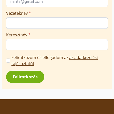
Vezetéknév
*
Keresztnév
*
Marketing
Feliratkozom és elfogadom az
az adatkezelési
üzenetek
tájékoztatót
jóváhagyása
*
Feliratkozás