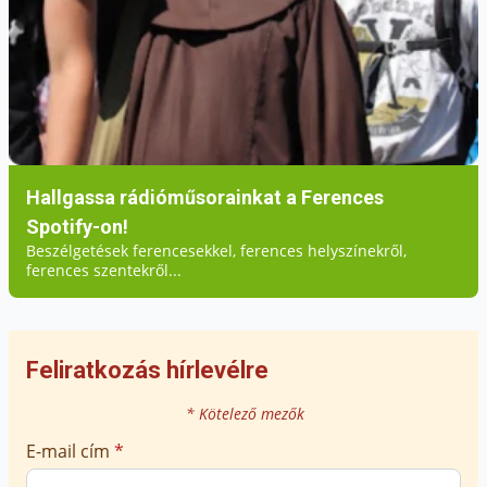
Hallgassa rádióműsorainkat a Ferences
Spotify-on!
Beszélgetések ferencesekkel, ferences helyszínekről,
ferences szentekről...
Feliratkozás hírlevélre
* Kötelező mezők
E-mail cím
*