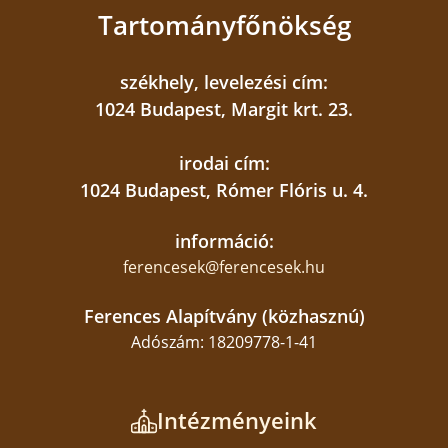
Tartományfőnökség
székhely, levelezési cím:
1024 Budapest, Margit krt. 23.
irodai cím:
1024 Budapest, Rómer Flóris u. 4.
információ:
ferencesek@ferencesek.hu
Ferences Alapítvány (közhasznú)
Adószám: 18209778-1-41
Intézményeink