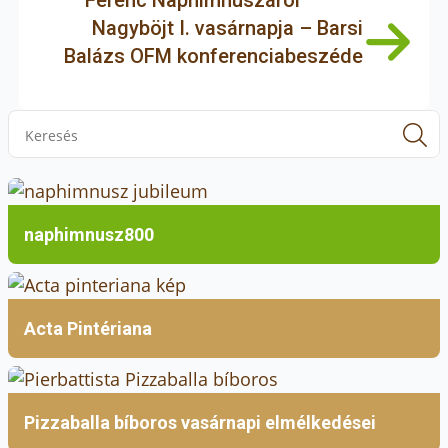
Ferenc Naphimnuszáról
Nagyböjt I. vasárnapja – Barsi
Balázs OFM konferenciabeszéde
S
f
naphimnusz800
Acta Pintériana
Pizzaballa bíboros vasárnapi elmélkedései