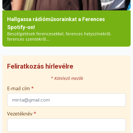
Hallgassa rádióműsorainkat a Ferences
Spotify-on!
Beszélgetések ferencesekkel, ferences helyszínekről,
ferences szentekről...
Feliratkozás hírlevélre
* Kötelező mezők
E-mail cím
*
Vezetéknév
*