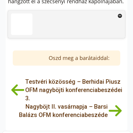
hangzott el a szécsényi rendház kápolnájában.
Oszd meg a barátaiddal:
Testvéri közösség – Berhidai Piusz
OFM nagyböjti konferenciabeszédei
3.
Nagyböjt II. vasárnapja – Barsi
Balázs OFM konferenciabeszéde