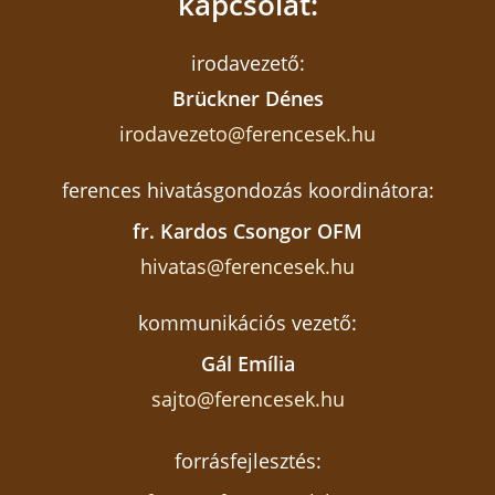
kapcsolat:
irodavezető:
Brückner Dénes
irodavezeto@ferencesek.hu
ferences hivatásgondozás koordinátora:
fr. Kardos Csongor OFM
hivatas@ferencesek.hu
kommunikációs vezető:
Gál Emília
sajto@ferencesek.hu
forrásfejlesztés: