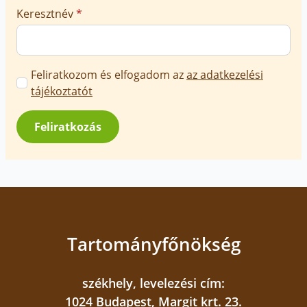
Keresztnév
*
Marketing
Feliratkozom és elfogadom az
az adatkezelési
üzenetek
tájékoztatót
jóváhagyása
*
Feliratkozás
Tartományfőnökség
székhely, levelezési cím:
1024 Budapest, Margit krt. 23.