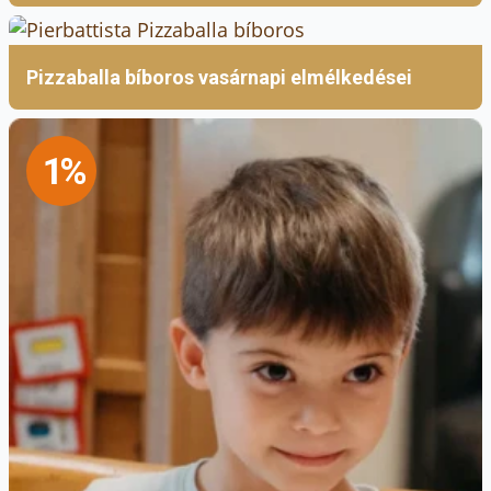
Pizzaballa bíboros vasárnapi elmélkedései
1%
Szent Angéla Általános Iskola és
Gimnázium
A budapesti Szent Angéla Ferences Általános
Iskola és Gimnázium díjazottja Csobánné
Rákóczy Sarolta, aki a hittan munkaközösség
vezetőjeként és osztályfőnökként is a
személyes hit elmélyítését, valamint az
összetartó közösségek építését tartja szem