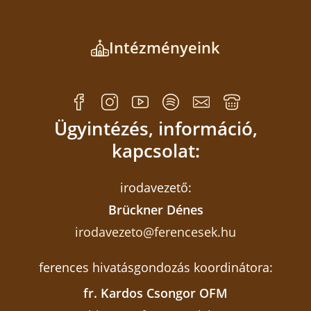
Intézményeink
Ügyintézés, információ,
***
kapcsolat:
Ádám Rebeka Nóra
irodavezető:
Fotó: MNFR
Brückner Dénes
Ferences Média 2026
irodavezeto@ferencesek.hu
ferences hivatásgondozás koordinátora:
fr. Kardos Csongor OFM