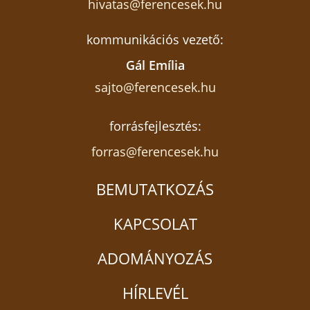
hivatas@ferencesek.hu
kommunikációs vezető:
Gál Emília
sajto@ferencesek.hu
forrásfejlesztés:
forras@ferencesek.hu
BEMUTATKOZÁS
KAPCSOLAT
ADOMÁNYOZÁS
HÍRLEVÉL