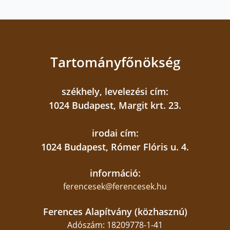
oktatási munkájában is. A díjat Lengyel Donát
OFM adta át.
A Ferences Pedagógus Díj idei kitüntetettjei jól
Tartományfőnökség
példázzák, hogy a ferences oktatás nem áll
meg a tudás átadásánál, hanem személyes
jelenlétet, közösségépítést és a keresztény
székhely, levelezési cím:
értékek mindennapi megélését is jelenti. Az
1024 Budapest, Margit krt. 23.
díjazottak munkája révén generációk
tapasztalhatják meg a ferences nevelés
irodai cím:
emberformáló erejét.
1024 Budapest, Rómer Flóris u. 4.
információ:
ferencesek@ferencesek.hu
Ferences Alapítvány (közhasznú)
Adószám: 18209778-1-41