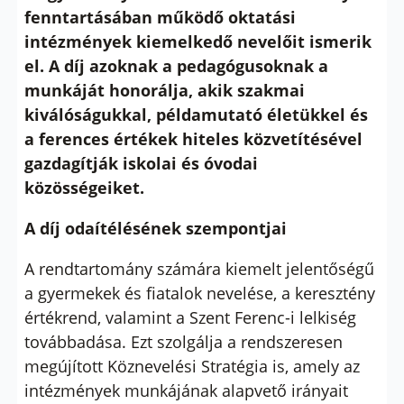
fenntartásában működő oktatási
intézmények kiemelkedő nevelőit ismerik
el. A díj azoknak a pedagógusoknak a
munkáját honorálja, akik szakmai
kiválóságukkal, példamutató életükkel és
a ferences értékek hiteles közvetítésével
gazdagítják iskolai és óvodai
közösségeiket.
A díj odaítélésének szempontjai
A rendtartomány számára kiemelt jelentőségű
a gyermekek és fiatalok nevelése, a keresztény
értékrend, valamint a Szent Ferenc-i lelkiség
továbbadása. Ezt szolgálja a rendszeresen
megújított Köznevelési Stratégia is, amely az
intézmények munkájának alapvető irányait