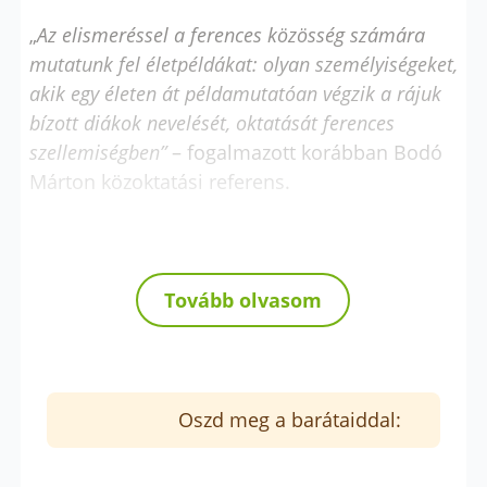
„
Az elismeréssel a ferences közösség számára
mutatunk fel életpéldákat: olyan személyiségeket,
akik egy életen át példamutatóan végzik a rájuk
bízott diákok nevelését, oktatását ferences
szellemiségben”
– fogalmazott korábban Bodó
Márton közoktatási referens.
A 2026-os díjazottak
Tovább olvasom
Ferences Gimnázium
Reinspach Menyhértné (Gerti néni), a
szentendrei Ferences Gimnázium némettanára
hosszú évtizedek óta szolgálja az oktatás
Oszd meg a barátaiddal:
ügyét. Derűs, nyitott és következetes
pedagógusként nemcsak a német nyelv