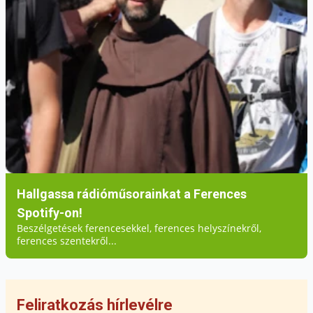
koordinálásában vállal meghatározó szerepet.
A teremtésvédelem elkötelezett
képviselőjeként a ferences értékek gyakorlati
megvalósításán dolgozik az iskola
mindennapjaiban. A díjat Berhidai Piusz OFM
tartományfőnök adta át.
Hallgassa rádióműsorainkat a Ferences
Spotify-on!
Beszélgetések ferencesekkel, ferences helyszínekről,
ferences szentekről...
Feliratkozás hírlevélre