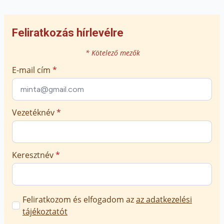
Feliratkozás hírlevélre
* Kötelező mezők
E-mail cím
*
Vezetéknév
*
Keresztnév
*
Marketing
Feliratkozom és elfogadom az
az adatkezelési
üzenetek
tájékoztatót
jóváhagyása