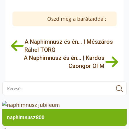
Oszd meg a barátaiddal:
A Naphimnusz és én… | Mészáros
Ráhel TORG
A Naphimnusz és én… | Kardos
Csongor OFM
S
f
naphimnusz800