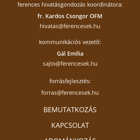
ferences hivatásgondozás koordinátora:
fr. Kardos Csongor OFM
hivatas@ferencesek.hu
kommunikációs vezető:
Gál Emília
sajto@ferencesek.hu
forrásfejlesztés:
forras@ferencesek.hu
BEMUTATKOZÁS
KAPCSOLAT