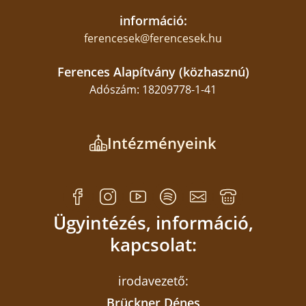
információ:
ferencesek@ferencesek.hu
Ferences Alapítvány (közhasznú)
Adószám: 18209778-1-41
Intézményeink
Ügyintézés, információ,
kapcsolat:
irodavezető:
Brückner Dénes