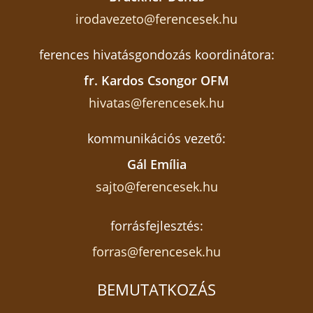
irodavezeto@ferencesek.hu
ferences hivatásgondozás koordinátora:
fr. Kardos Csongor OFM
hivatas@ferencesek.hu
kommunikációs vezető:
Gál Emília
sajto@ferencesek.hu
forrásfejlesztés:
forras@ferencesek.hu
BEMUTATKOZÁS