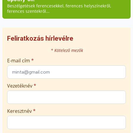
Beszélgetések ferencesekkel, ferences helyszínekről,
ferences szentekről...
Feliratkozás hírlevélre
* Kötelező mezők
E-mail cím
*
Vezetéknév
*
Keresztnév
*