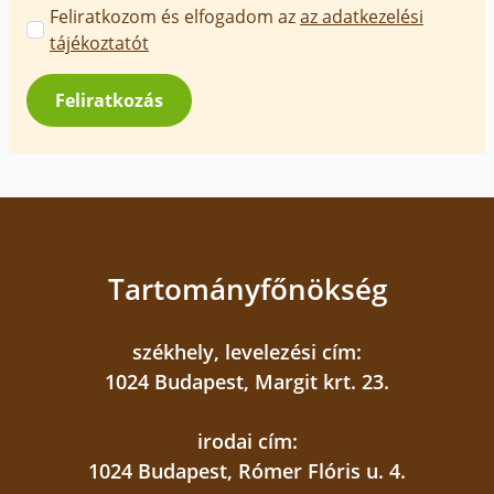
Marketing
Feliratkozom és elfogadom az
az adatkezelési
üzenetek
tájékoztatót
jóváhagyása
*
Feliratkozás
Tartományfőnökség
székhely, levelezési cím:
1024 Budapest, Margit krt. 23.
irodai cím:
1024 Budapest, Rómer Flóris u. 4.