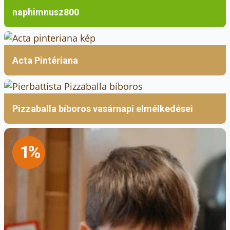
naphimnusz800
Acta Pintériana
Pizzaballa bíboros vasárnapi elmélkedései
1%