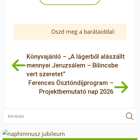
Oszd meg a barátaiddal:
Könyvajánló – „A lágerből alászállt
mennyei Jeruzsálem – Bilincsbe
vert szeretet”
Ferences Ösztöndíjprogram –
Projektbemutató nap 2026
S
f